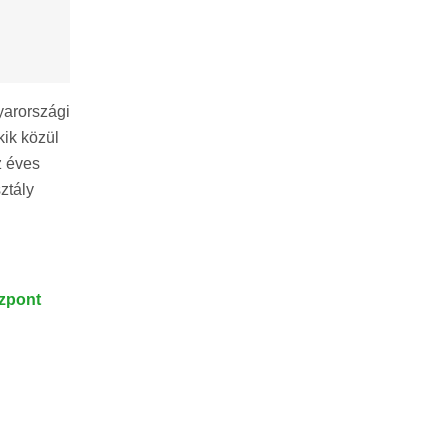
yarországi
kik közül
z éves
ztály
zpont