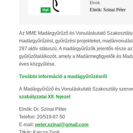
Elnök
Elnök: Szinai Péter
Az MME Madárgyűrűző és Vonuláskutató Szakosztálya 
madárgyűrűzést, gyűrűzési projekteket, madárvonulásku
297 aktív státuszú. A madárgyűrűzők jelentős része az 
gyűrűzőtalálkozót, amely a Madármegfigyelők és Mad
éves közgyűlése.
További információ a madágyűrűzésről
A Madárgyűrűző és Vonuláskutató Szakosztály szerveze
szabályzatai XII. fejezet
Elnök: Dr. Szinai Péter
Telefon: 20/519-87-50
E-mail:
peter.szinai@gmail.com
Titkár: Karcza Zsolt