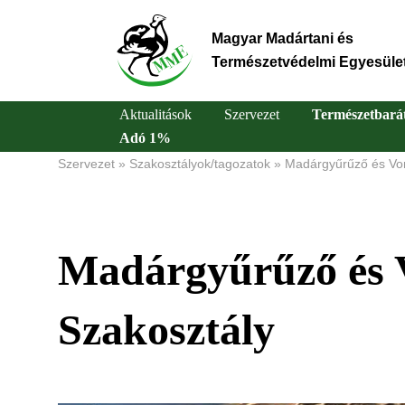
Ugrás
a
Magyar Madártani és
tartalomra
Természetvédelmi Egyesüle
Aktualitások
Szervezet
Természetbará
Adó 1%
Main
Szervezet
Szakosztályok/tagozatok
Madárgyűrűző és Von
Morzsa
navigation
Madárgyűrűző és 
Szakosztály