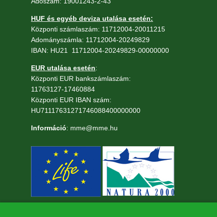
Adószám: 19001243-2-43
HUF és egyéb deviza utalása esetén:
Központi számlaszám: 11712004-20011215
Adományszámla: 11712004-20249829
IBAN: HU21 11712004-20249829-00000000
EUR utalása esetén
:
Központi EUR bankszámlaszám:
11763127-17460884
Központi EUR IBAN szám:
HU71117631271746088400000000
Információ
: mme@mme.hu