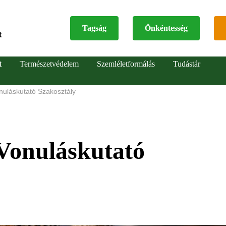
Tagság
Önkéntesség
t
Top
t
Természetvédelem
Szemléletformálás
Tudástár
menu
uláskutató Szakosztály
Vonuláskutató