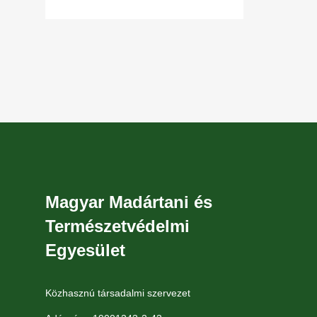
Szakosztály
fénykép készült, így
Magyar Madártani és
Természetvédelmi
Egyesület
Közhasznú társadalmi szervezet