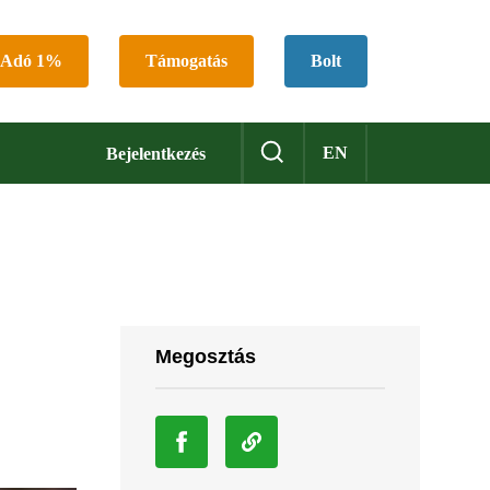
Adó 1%
Támogatás
Bolt
EN
Bejelentkezés
Megosztás