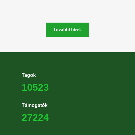
További hírek
Tagok
10523
Támogatók
27224