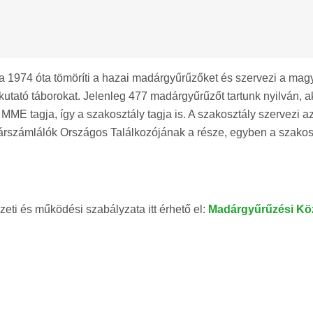
1974 óta tömöríti a hazai madárgyűrűzőket és szervezi a mag
tató táborokat. Jelenleg 477 madárgyűrűzőt tartunk nyilván, a
MME tagja, így a szakosztály tagja is. A szakosztály szervezi a
árszámlálók Országos Találkozójának a része, egyben a szakos
ti és működési szabályzata itt érhető el:
Madárgyűrűzési Kö