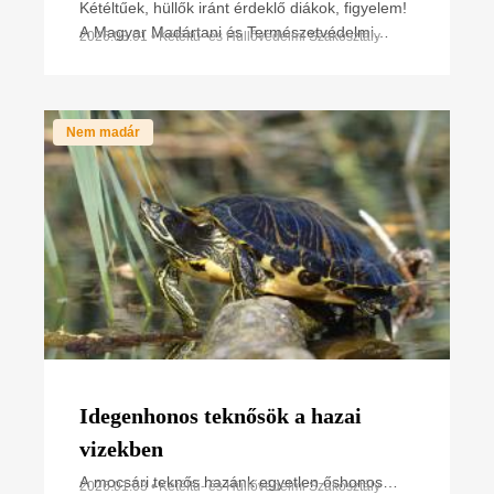
Kétéltűek, hüllők iránt érdeklő diákok, figyelem!
A Magyar Madártani és Természetvédelmi
2026.03.01 • Kétéltű- és Hüllővédelmi Szakosztály
Egyesület Kétéltű- és Hüllővédelmi
Szakosztálya 2026-ban is
Nem madár
Idegenhonos teknősök a hazai
vizekben
A mocsári teknős hazánk egyetlen őshonos
2026.01.03 • Kétéltű- és Hüllővédelmi Szakosztály