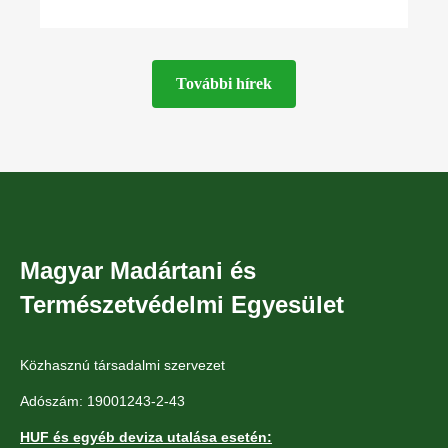
teknősfaja. Országszerte tavak és folyók
mentén, mocsaras területeken,
csatornapartokon megtalálható. Azonban
További hírek
Magyar Madártani és
Természetvédelmi Egyesület
Közhasznú társadalmi szervezet
Adószám: 19001243-2-43
HUF és egyéb deviza utalása esetén: