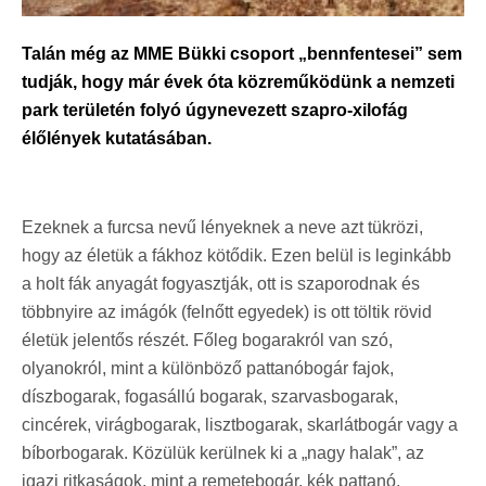
Talán még az MME Bükki csoport „bennfentesei” sem
tudják, hogy már évek óta közreműködünk a nemzeti
park területén folyó úgynevezett szapro-xilofág
élőlények kutatásában.
Ezeknek a furcsa nevű lényeknek a neve azt tükrözi,
hogy az életük a fákhoz kötődik. Ezen belül is leginkább
a holt fák anyagát fogyasztják, ott is szaporodnak és
többnyire az imágók (felnőtt egyedek) is ott töltik rövid
életük jelentős részét. Főleg bogarakról van szó,
olyanokról, mint a különböző pattanóbogár fajok,
díszbogarak, fogasállú bogarak, szarvasbogarak,
cincérek, virágbogarak, lisztbogarak, skarlátbogár vagy a
bíborbogarak. Közülük kerülnek ki a „nagy halak”, az
igazi ritkaságok, mint a remetebogár, kék pattanó,