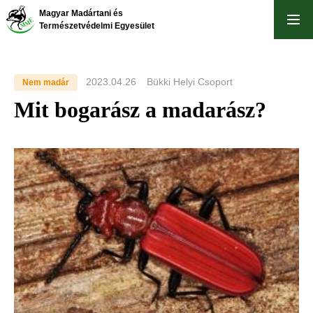
Ugrás
Magyar Madártani és
a
Természetvédelmi Egyesület
tartalomra
2023.04.26
Bükki Helyi Csoport
Nem madár
Mit bogarász a madarász?