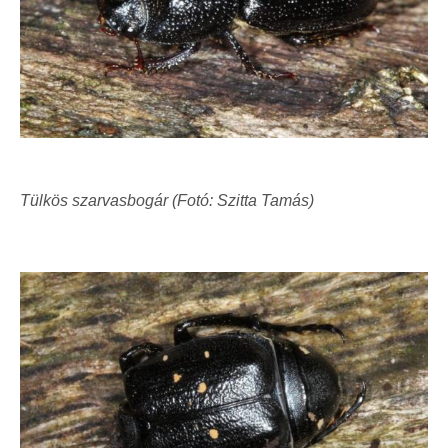
Tülkös szarvasbogár (Fotó: Szitta Tamás)