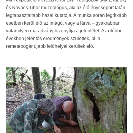
és Kovács Tibor muzeológus, aki az élőlénycsoport talán
legtapasztaltabb hazai kutatója. A munka során legritkább
esetben kerül elő az imágó, vagy a lárva – gyakrabban
valamilyen maradvány bizonyítja a jelenlétet. Az utóbbi
években jelentős eredmények születtek, pl. a
remetebogár újabb lelőhelyei kerültek elő.