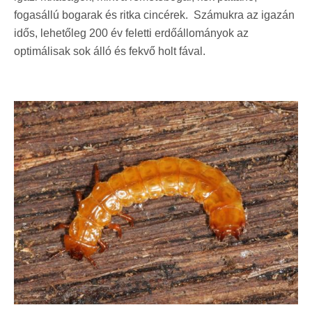
fogasállú bogarak és ritka cincérek. Számukra az igazán
idős, lehetőleg 200 év feletti erdőállományok az
optimálisak sok álló és fekvő holt fával.