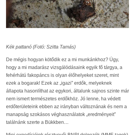
Kék pattanó (Fotó: Szitta Tamás)
De mégis hogyan kötődik ez a mi munkánkhoz? Úgy,
hogy a mi madarász vizsgálódásaink egyik fő tárgya, a
fehérhátú fakopáncs is olyan élőhelyeket szeret, mint
ezek a bogarak! Ezek az „igazi” erdők, melyeknek
állapota hasonlíthat az egykori, általunk sajnos szinte már
nem ismert természetes erdőkhöz. Jó lenne, ha védett
erdőterületeink ebben az irányban változnának és nem a
manapság szokásos véghasználatok „eredményeit”
találnánk szerte a Bükkben…
Mini expedícióink résztvevői BNPI dolgozók (MME tagok)