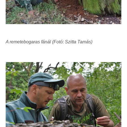
A remetebogaras fánál (Fotó: Szitta Tamás)