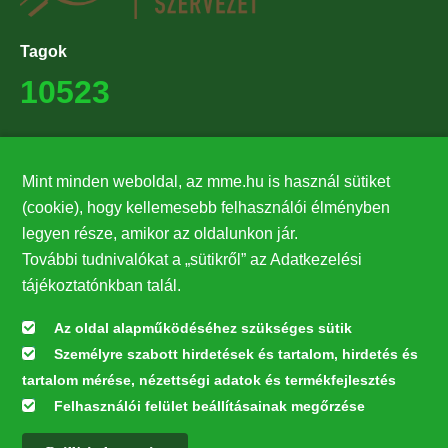
Tagok
10523
Támogatók
Mint minden weboldal, az mme.hu is használ sütiket
27224
(cookie), hogy kellemesebb felhasználói élményben
legyen része, amikor az oldalunkon jár.
Hírlevél feliratkozás
További tudnivalókat a „sütikről” az Adatkezelési
Értesüljön elsőként legfrissebb híreinkről, eseményeinkről!
tájékoztatónkban talál.
Az oldal alapműködéséhez szükséges sütik
Személyre szabott hirdetések és tartalom, hirdetés és
Feliratkozás
tartalom mérése, nézettségi adatok és termékfejlesztés
Felhasználói felület beállításainak megőrzése