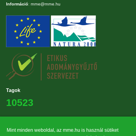
Információ
: mme@mme.hu
Tagok
10523
Támogatók
27224
Mint minden weboldal, az mme.hu is használ sütiket