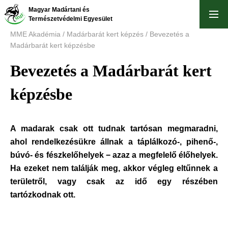
Ugrás
Magyar Madártani és
a
Természetvédelmi Egyesület
tartalomra
MME Akadémia
/
Madárbarát kert képzés
/
Bevezetés a
Madárbarát kert képzésbe
Bevezetés a Madárbarát kert
képzésbe
A madarak csak ott tudnak tartósan megmaradni,
ahol rendelkezésükre állnak a táplálkozó-, pihenő-,
búvó- és fészkelőhelyek − azaz a megfelelő élőhelyek.
Ha ezeket nem találják meg, akkor végleg eltűnnek a
területről, vagy csak az idő egy részében
tartózkodnak ott.