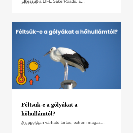
poszter)
Elkészült a LIFE SakerRoads, a
2026.08.04
kerecsensólyom-védelme az Észak-alföldi
régióban projektünk főbb tevékenységeit
összefoglaló poszterünk, melyet
Féltsük-e a gólyákat a
hőhullámtól?
A napokban várható tartós, extrém magas
2026.07.31
hőmérséklet miatt hőségriasztás van