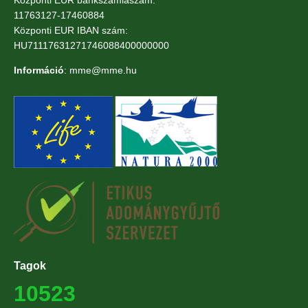
Központi EUR bankszámlaszám:
11763127-17460884
Központi EUR IBAN szám:
HU71117631271746088400000000
Információ
: mme@mme.hu
Tagok
10523