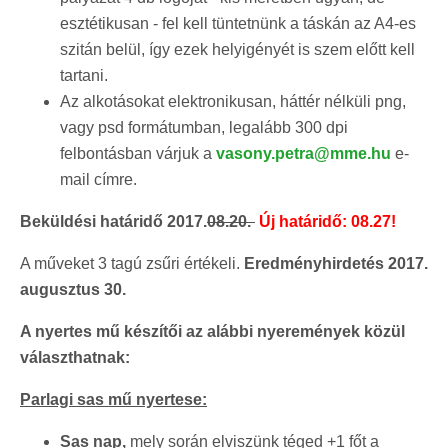
esztétikusan - fel kell tüntetnünk a táskán az A4-es
szitán belül, így ezek helyigényét is szem előtt kell
tartani.
Az alkotásokat elektronikusan, háttér nélküli png,
vagy psd formátumban, legalább 300 dpi
felbontásban várjuk a
v
asony.petra@mme.hu
e-
mail címre.
Beküldési határidő 2017.
08.20.
Új határidő: 08.27!
A műveket 3 tagú zsűri értékeli.
Eredményhirdetés 2017.
augusztus 30.
A nyertes mű készítői az alábbi nyeremények közül
választhatnak:
Parlagi sas mű nyertese:
Sas nap,
mely során elviszünk téged +1 főt a