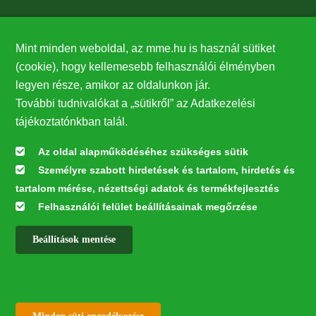
Támogatók
Mint minden weboldal, az mme.hu is használ sütiket
27224
(cookie), hogy kellemesebb felhasználói élményben
legyen része, amikor az oldalunkon jár.
Hírlevél feliratkozás
További tudnivalókat a „sütikről” az Adatkezelési
Értesüljön elsőként legfrissebb híreinkről, eseményeinkről!
tájékoztatónkban talál.
Az oldal alapműködéséhez szükséges sütik
Személyre szabott hirdetések és tartalom, hirdetés és
Feliratkozás
tartalom mérése, nézettségi adatok és termékfejlesztés
Felhasználói felület beállításainak megőrzése
Beállítások mentése
Az oldal kialakítása a LIFE20 NGO4GD/HU/000037 „Közösen a
természetért” elnevezésű program keretében az Európai Bizottság LIFE
alapja támogatásában valósult meg.
✕
Minden jog fenntartva © 2026