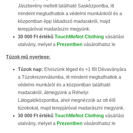
Jászberény mellett található Sasközpontba, itt
mindent megtudhattok a védelmi munkánkról és a
központban épp lábadozó madarakról, majd
terepjáróval madarászni megyünk.
30 000 Ft értékű
TouchMeNot Clothing
vásárlási
utalvány, melyet a
Prezentben
vásárolhatsz le
Túzok mű nyertese:
Túzok nap:
Elviszünk téged és +1 főt Dévaványára
a Túzokrezervátumba, itt mindent megtudhattok a
védelmi munkáról és a központban található
madarakról, átmegyünk a Réhelyi
Látogatóközpontba, ahol megnézzük az ott élő
túzokokat, majd terepjáróval madarászni megyünk.
30 000 Ft értékű
TouchMeNot Clothing
vásárlási
utalvány, melyet a
Prezentben
vásárolhatsz le