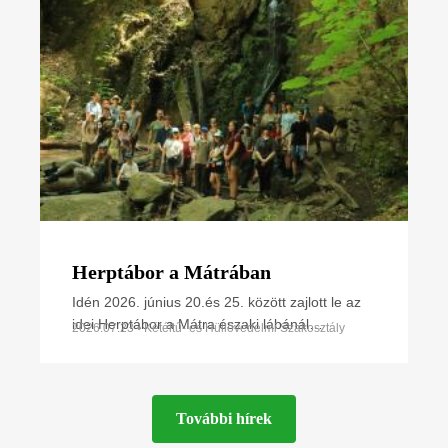
Herptábor a Mátrában
Idén 2026. június 20.és 25. között zajlott le az
idei Herptábor a Mátra északi lábánál
2026.07.23 • Kétéltű- és Hüllővédelmi Szakosztály
Parádfürdőn és környékén. A környék szinte
minden kétéltű- és
További hírek