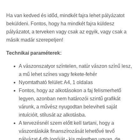
Ha van kedved és időd, mindkét fajra lehet pályázatot
beküldeni. Fontos, hogy ha mindkét fajra küldesz
pályázatot, a terveken vagy csak az egyik, vagy csak a
másik madár szerepeljen!
Technikai paraméterek:
A vászonszatyor színtelen, natúr vászon színű lesz,
a mű lehet színes vagy fekete-fehér
​Nyomtatható felület: A4, 1 oldalas
Fontos, hogy az alkotásokon a faj felismerhető
legyen, azonban nem határozói szintű grafikát
várunk, a művész nyugodtan beleviheti saját
intuícióit, stílusát az alkotásba.
A tervezésnél szem előtt kell tartani, hogy a
vászontáskák finanszírozását lehetővé tevő
pályázat 4 db logóját - kis méretben ugyan, de