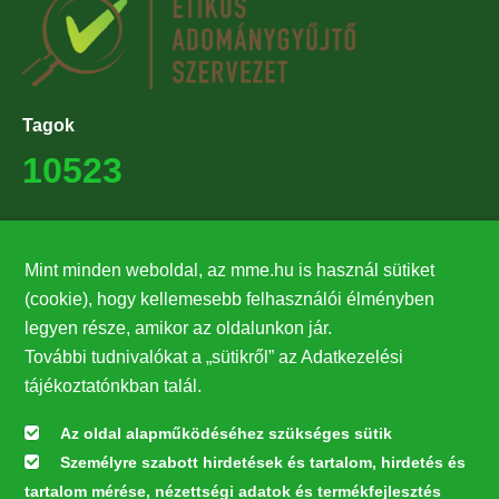
Tagok
10523
Támogatók
Mint minden weboldal, az mme.hu is használ sütiket
27224
(cookie), hogy kellemesebb felhasználói élményben
legyen része, amikor az oldalunkon jár.
Hírlevél feliratkozás
További tudnivalókat a „sütikről” az Adatkezelési
Értesüljön elsőként legfrissebb híreinkről, eseményeinkről!
tájékoztatónkban talál.
Az oldal alapműködéséhez szükséges sütik
Személyre szabott hirdetések és tartalom, hirdetés és
Feliratkozás
tartalom mérése, nézettségi adatok és termékfejlesztés