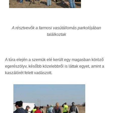
A résztvevők a farmosi vasútállomás parkolójában
találkoztak
A túra elején a szemük elé került egy magasban köröző
egerészölyv, később közelebbről is láttak egyet, amint a
kaszálórét felett vadászott.