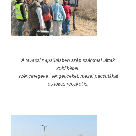
A tavaszi napsütésben szép számmal láttak
zöldikéket,
széncinegéket, tengeliceket, mezei pacsirtákat
és tőkés récéket is.