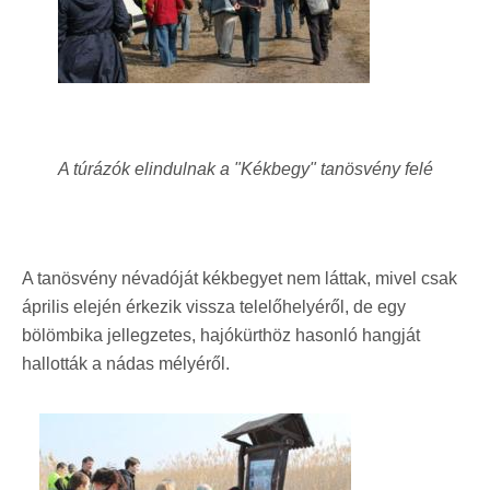
A túrázók elindulnak a "Kékbegy" tanösvény felé
A tanösvény névadóját kékbegyet nem láttak, mivel csak
április elején érkezik vissza telelőhelyéről, de egy
bölömbika jellegzetes, hajókürthöz hasonló hangját
hallották a nádas mélyéről.