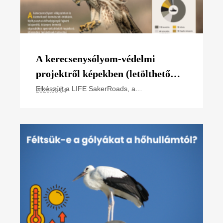
A kerecsenysólyom-védelmi
projektről képekben (letölthető
poszter)
Elkészült a LIFE SakerRoads, a
2026.08.04
kerecsensólyom-védelme az Észak-alföldi
régióban projektünk főbb tevékenységeit
összefoglaló poszterünk, melyet