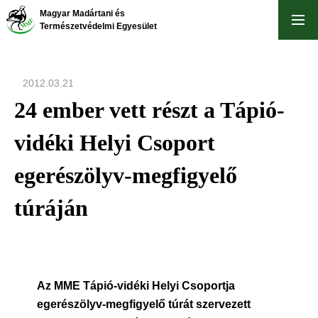
Ugrás
Magyar Madártani és
a
Természetvédelmi Egyesület
tartalomra
2012.03.21
24 ember vett részt a Tápió-
vidéki Helyi Csoport
egerészölyv-megfigyelő
túráján
Az MME Tápió-vidéki Helyi Csoportja
egerészölyv-megfigyelő túrát szervezett