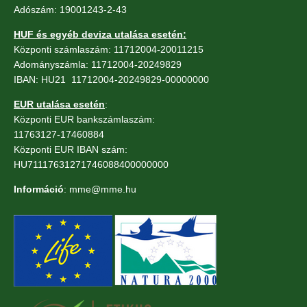
Adószám: 19001243-2-43
HUF és egyéb deviza utalása esetén:
Központi számlaszám: 11712004-20011215
Adományszámla: 11712004-20249829
IBAN: HU21 11712004-20249829-00000000
EUR utalása esetén
:
Központi EUR bankszámlaszám:
11763127-17460884
Központi EUR IBAN szám:
HU71117631271746088400000000
Információ
: mme@mme.hu