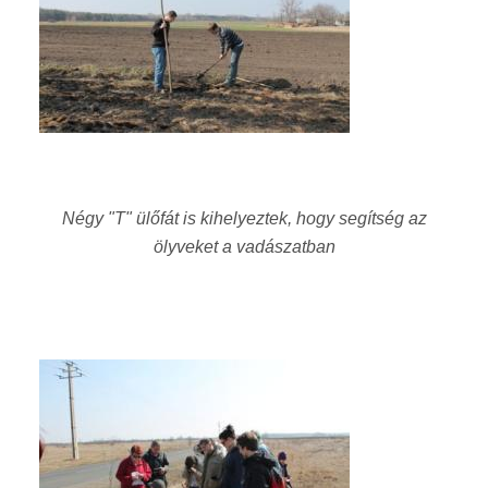
Négy "T" ülőfát is kihelyeztek, hogy segítség az
ölyveket a vadászatban