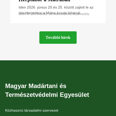
Idén 2026. június 20.és 25. között zajlott le az
idei Herptábor a Mátra északi lábánál
2026.07.23 • Kétéltű- és Hüllővédelmi Szakosztály
Parádfürdőn és környékén. A környék szinte
minden kétéltű- és
További hírek
Magyar Madártani és
Természetvédelmi Egyesület
Közhasznú társadalmi szervezet