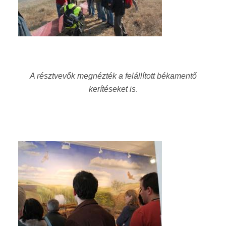
A résztvevők megnézték a felállított békamentő
kerítéseket is
.