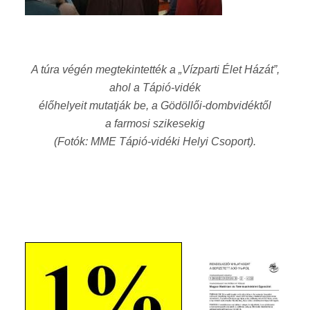
A túra végén megtekintették a „Vízparti Élet Házát”,
ahol a Tápió-vidék
élőhelyeit mutatják be, a Gödöllői-dombvidéktől
a farmosi szikesekig
(Fotók: MME Tápió-vidéki Helyi Csoport).