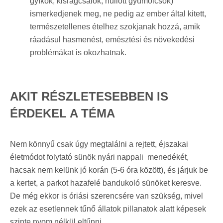
gyíkok, kisrágcsálók, hullott gyümölcsök)
ismerkedjenek meg, ne pedig az ember által kitett,
természetellenes ételhez szokjanak hozzá, amik
ráadásul hasmenést, emésztési és növekedési
problémákat is okozhatnak.
AKIT RÉSZLETESEBBEN IS
ÉRDEKEL A TÉMA
Nem könnyű csak úgy megtalálni a rejtett, éjszakai
életmódot folytató sünök nyári nappali menedékét,
hacsak nem kelünk jó korán (5-6 óra között), és járjuk be
a kertet, a parkot hazafelé bandukoló sünöket keresve.
De még ekkor is óriási szerencsére van szükség, mivel
ezek az esetlennek tűnő állatok pillanatok alatt képesek
szinte nyom nélkül eltűnni.