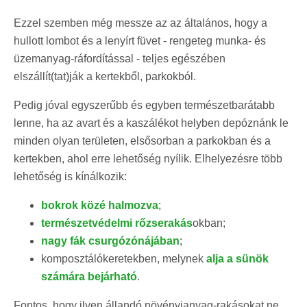
Ezzel szemben még messze az az általános, hogy a
hullott lombot és a lenyírt füvet - rengeteg munka- és
üzemanyag-ráfordítással - teljes egészében
elszállít(tat)ják a kertekből, parkokból.
Pedig jóval egyszerűbb és egyben természetbarátabb
lenne, ha az avart és a kaszálékot helyben depóznánk le
minden olyan területen, elsősorban a parkokban és a
kertekben, ahol erre lehetőség nyílik. Elhelyezésre több
lehetőség is kínálkozik:
bokrok közé halmozva
;
természetvédelmi rőzserakás
okban;
nagy fák csurgózónájában
;
komposztálókeretekben, melynek
alja a sünök
számára bejárható
.
Fontos, hogy ilyen állandó növényianyag-rakásokat ne