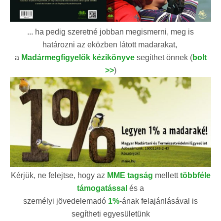
... ha pedig szeretné jobban megismerni, meg is
határozni az eközben látott madarakat,
a
Madármegfigyelők kézikönyve
segíthet önnek (
bolt
>>
)
Kérjük, ne felejtse, hogy az
MME tagság
mellett
többféle
támogatással
és a
személyi jövedelemadó
1%
-ának felajánlásával is
segítheti egyesületünk