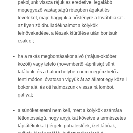
pakoljunk vissza rájuk az eredetivel legalább
megegyező vastagságú rétegben ágakat és
leveleket, majd hagyjuk a nőstényre a továbbiakat -
az ilyen zöldhulladékhalmot a kölykök
felnövekedése, a fészek kiürülése után bontsuk
csak el;
ha a rakás megbontásakor alvó (május-október
között) vagy telelő (novembertől-áprilisig) sünt
találunk, és a halom helyben nem megőrizhető a
fenti módon, óvatosan vigyük át az állatot egy közeli
bokor alá, és ott halmozzunk vissza rá lombot,
gallyat;
a sünöket etetni nem kell, mert a kölykök számára
létfontosságú, hogy anyjukat követve a természetes
táplálékokkal (férgek, puhatestűek, ízeltlábúak,