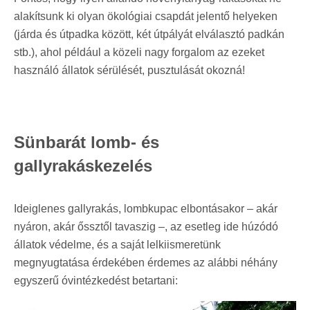
alakítsunk ki olyan ökológiai csapdát jelentő helyeken
(járda és útpadka között, két útpályát elválasztó padkán
stb.), ahol például a közeli nagy forgalom az ezeket
használó állatok sérülését, pusztulását okozná!
Sünbarát lomb- és
gallyrakáskezelés
Ideiglenes gallyrakás, lombkupac elbontásakor – akár
nyáron, akár őssztől tavaszig –, az esetleg ide húzódó
állatok védelme, és a saját lelkiismeretünk
megnyugtatása érdekében érdemes az alábbi néhány
egyszerű óvintézkedést betartani: