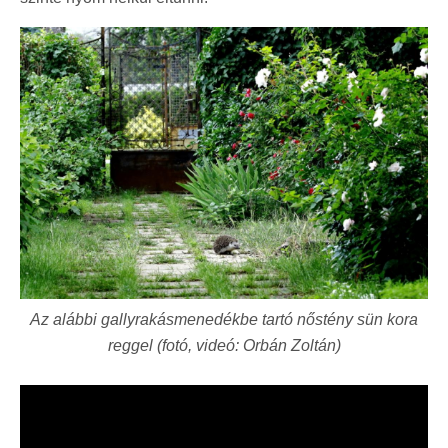
Az alábbi gallyrakásmenedékbe tartó nőstény sün kora
reggel (fotó, videó: Orbán Zoltán)