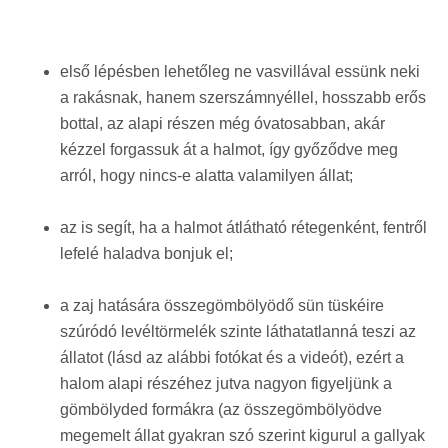
első lépésben lehetőleg ne vasvillával essünk neki
a rakásnak, hanem szerszámnyéllel, hosszabb erős
bottal, az alapi részen még óvatosabban, akár
kézzel forgassuk át a halmot, így győződve meg
arról, hogy nincs-e alatta valamilyen állat;
az is segít, ha a halmot átlátható rétegenként, fentről
lefelé haladva bonjuk el;
a zaj hatására összegömbölyödő sün tüskéire
szúródó levéltörmelék szinte láthatatlanná teszi az
állatot (lásd az alábbi fotókat és a videót), ezért a
halom alapi részéhez jutva nagyon figyeljünk a
gömbölyded formákra (az összegömbölyödve
megemelt állat gyakran szó szerint kigurul a gallyak