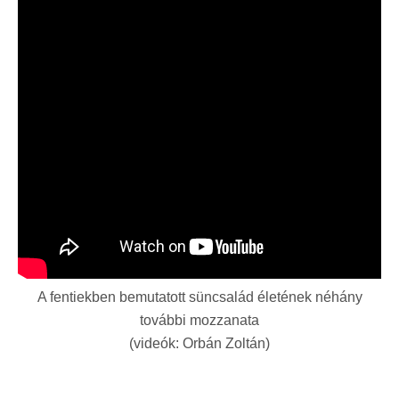
A fentiekben bemutatott süncsalád életének néhány
további mozzanata
(videók: Orbán Zoltán)