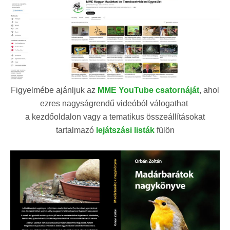
Figyelmébe ajánljuk az
MME YouTube csatornáját
, ahol
ezres nagyságrendű videóból válogathat
a kezdőoldalon vagy a tematikus összeállításokat
tartalmazó
lejátszási listák
fülön