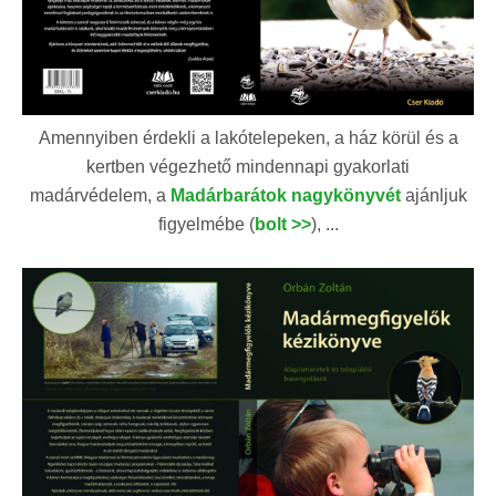
Amennyiben érdekli a lakótelepeken, a ház körül és a
kertben végezhető mindennapi gyakorlati
madárvédelem, a
Madárbarátok nagykönyvét
ajánljuk
figyelmébe (
bolt >>
), ...