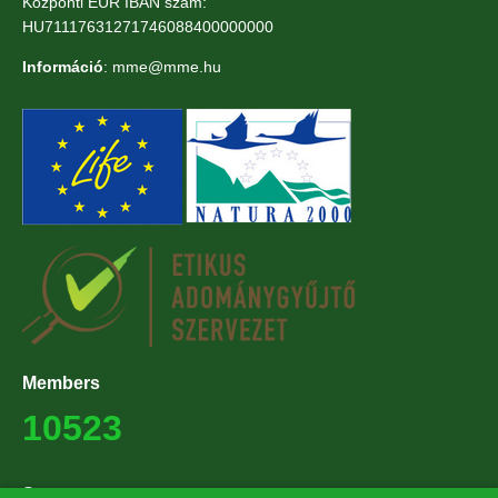
Központi EUR IBAN szám:
HU71117631271746088400000000
Információ
: mme@mme.hu
Members
10523
Supporters