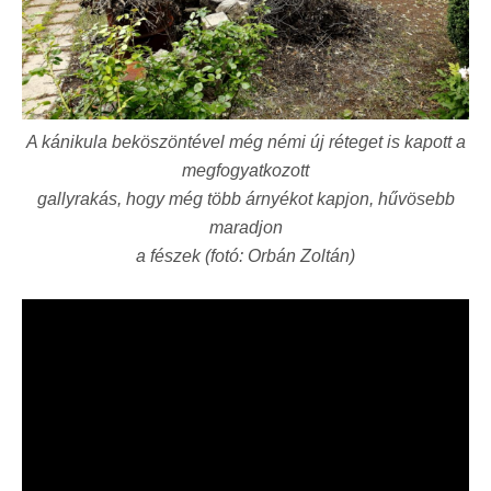
A kánikula beköszöntével még némi új réteget is kapott a
megfogyatkozott
gallyrakás, hogy még több árnyékot kapjon, hűvösebb
maradjon
a fészek (fotó: Orbán Zoltán)