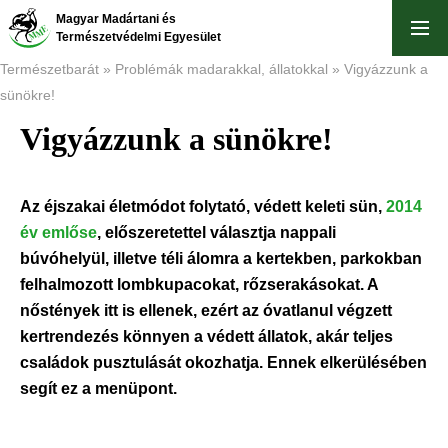
Skip
Magyar Madártani és
to
Természetvédelmi Egyesület
main
Természetbarát
Problémák madarakkal, állatokkal
Vigyázzunk a
content
sünökre!
Breadcrumb
Vigyázzunk a sünökre!
Az éjszakai életmódot folytató, védett keleti sün,
2014
év emlőse
, előszeretettel választja nappali
búvóhelyül, illetve téli álomra a kertekben, parkokban
felhalmozott lombkupacokat, rőzserakásokat. A
nőstények itt is ellenek, ezért az óvatlanul végzett
kertrendezés könnyen a védett állatok, akár teljes
családok pusztulását okozhatja. Ennek elkerülésében
segít ez a menüpont.