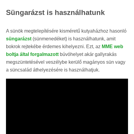
Süngarázst is használhatunk
A sünök megtelepítésére kisméretű kutyaházhoz hasonló
süngarázst
(sünmenedéket) is használhatunk, amit
bokrok rejtekébe érdemes kihelyezni. Ezt, az
MME web
boltja által forgalmazott
búvóhelyet akár gallyrakás
megszüntetésével veszélybe kerülő magányos sün vagy
a süncsalád áthelyezésére is használhatjuk.