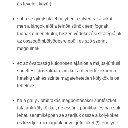
és levelek közül);
soha se gyújtsuk fel helyben az ilyen rakásokat,
mert a lángok elől a felnőtt sünök sem fognak,
tudnak elmenekülni, hiszen védekezési stratégiájuk
az összegömbölyödésre épül, és szó szerint
megsülnek;
ez az óvatosság különösen ajánlott a május-júniusi
sünellési időszakban, amikor a menedékekben a
hetekig vak és szinte magatehetetlen kölykök is ott
lehetnek;
ha a gally-/lombrakás megbontásakor sünfészket
találunk kölykökkel, ne essünk pánikba, és ha csak
lehet, semmiképpen se szedjük össze a kölyköket
és kezdjük mi magunk nevelgetni őket (!); ehelyett