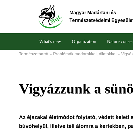
Skip
to
Magyar Madártani és
main
Természetvédelmi Egyesüle
content
What's new
Organization
Nature conser
Main
Természetbarát
Problémák madarakkal, állatokkal
Vigyá
Breadcrumb
navigation
Vigyázzunk a sünö
Az éjszakai életmódot folytató, védett keleti
búvóhelyül, illetve téli álomra a kertekben,