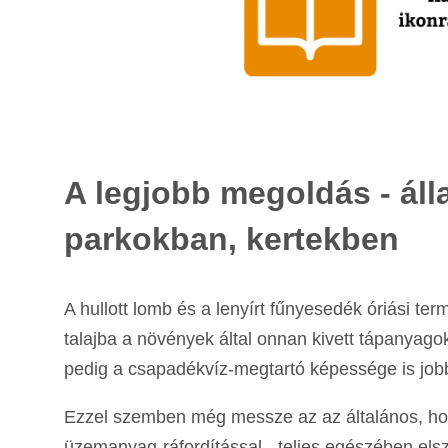
A legjobb megoldás - ál
parkokban, kertekben
A hullott lomb és a lenyírt fűnyesedék óriási ter
talajba a növények által onnan kivett tápanyag
pedig a csapadékvíz-megtartó képessége is job
Ezzel szemben még messze az az általános, hogy
üzemanyag-ráfordítással - teljes egészében elszál