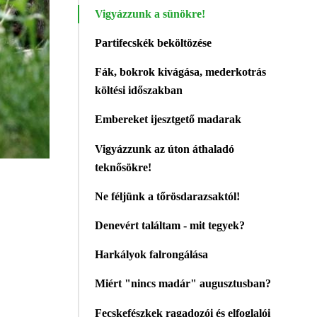
Vigyázzunk a sünökre!
Partifecskék beköltözése
Fák, bokrok kivágása, mederkotrás
költési időszakban
Embereket ijesztgető madarak
Vigyázzunk az úton áthaladó
teknősökre!
Ne féljünk a tőrösdarazsaktól!
Denevért találtam - mit tegyek?
Harkályok falrongálása
Miért "nincs madár" augusztusban?
Fecskefészkek ragadozói és elfoglalói