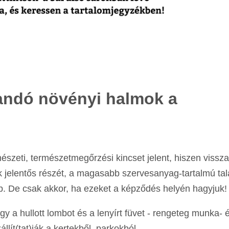
landó növényi halmok a
mészeti, természetmegőrzési kincset jelent, hiszen vissza
ok jelentős részét, a magasabb szervesanyag-tartalmú ta
b. De csak akkor, ha ezeket a képződés helyén hagyjuk!
 a hullott lombot és a lenyírt füvet - rengeteg munka- 
lít(tat)ják a kertekből, parkokból.