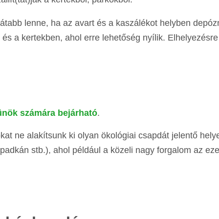
átabb lenne, ha az avart és a kaszálékot helyben depóz
és a kertekben, ahol erre lehetőség nyílik. Elhelyezésre
sünök számára bejárható
.
at ne alakítsunk ki olyan ökológiai csapdát jelentő hel
ó padkán stb.), ahol például a közeli nagy forgalom az ez