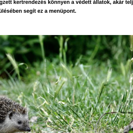
égzett kertrendezés könnyen a védett állatok, akár tel
ülésében segít ez a menüpont.