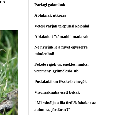
jes
Parlagi galambok
Ablaknak ütközés
Vetési varjak települési kolóniái
Ablakokat "támadó" madarak
Ne nyírjuk le a füvet egyszerre
mindenhol!
Fekete rigók vs. éneklés, mulcs,
vetemény, gyümölcsös stb.
Postaládában fészkelő cinegék
Vízóraaknába esett békák
"Mi csinálja a lila ürülékfoltokat az
autómra, járdára?!"