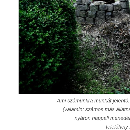
Ami számunkra munkát jelentő, 
(valamint számos más állatna
nyáron nappali menedék
telelőhely 