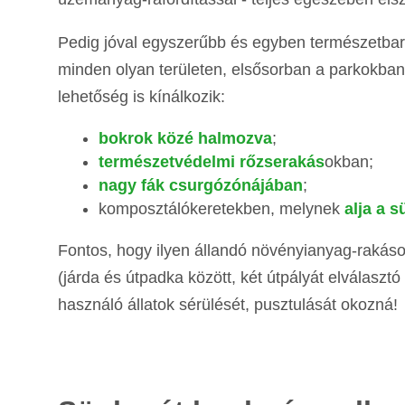
Pedig jóval egyszerűbb és egyben természetbar
minden olyan területen, elsősorban a parkokban 
lehetőség is kínálkozik:
bokrok közé halmozva
;
természetvédelmi rőzserakás
okban;
nagy fák csurgózónájában
;
komposztálókeretekben, melynek
alja a 
Fontos, hogy ilyen állandó növényianyag-rakások
(járda és útpadka között, két útpályát elválaszt
használó állatok sérülését, pusztulását okozná!