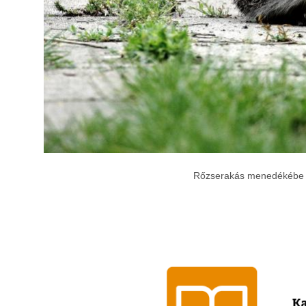
Rőzserakás menedékébe tar