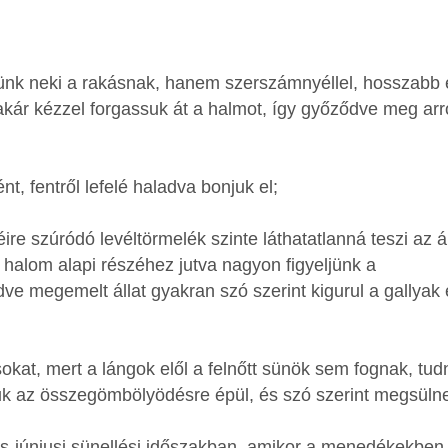
ssünk neki a rakásnak, hanem szerszámnyéllel, hosszabb 
akár kézzel forgassuk át a halmot, így győződve meg arr
nt, fentről lefelé haladva bonjuk el;
e szúródó levéltörmelék szinte láthatatlanná teszi az ál
 a halom alapi részéhez jutva nagyon figyeljünk a
 megemelt állat gyakran szó szerint kigurul a gallyak 
sokat, mert a lángok elől a felnőtt sünök sem fognak, tu
juk az összegömbölyödésre épül, és szó szerint megsüln
us-júniusi sünellési időszakban, amikor a menedékekben