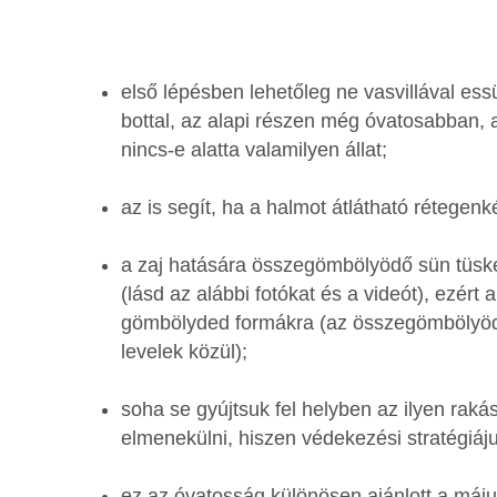
első lépésben lehetőleg ne vasvillával e
bottal, az alapi részen még óvatosabban, 
nincs-e alatta valamilyen állat;
az is segít, ha a halmot átlátható rétegenké
a zaj hatására összegömbölyödő sün tüskéir
(lásd az alábbi fotókat és a videót), ezért
gömbölyded formákra (az összegömbölyödve
levelek közül);
soha se gyújtsuk fel helyben az ilyen raká
elmenekülni, hiszen védekezési stratégiá
ez az óvatosság különösen ajánlott a máj