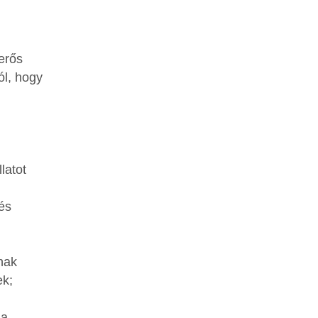
erős
ól, hogy
latot
és
dnak
ek;
 a