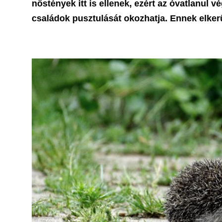
nőstények itt is ellenek, ezért az óvatlanul v
családok pusztulását okozhatja. Ennek elker