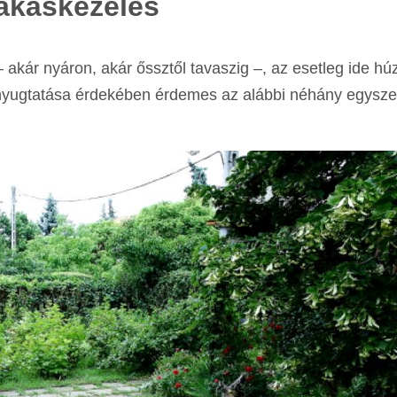
rakáskezelés
 akár nyáron, akár őssztől tavaszig –, az esetleg ide h
egnyugtatása érdekében érdemes az alábbi néhány egysze