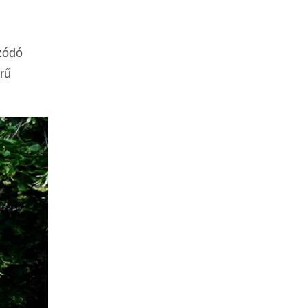
úzódó
rű