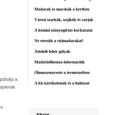
Madarak és macskák a kertben
Városi szarkák, szajkók és varjak
A kémiai szúnyogirtás kockázatai
Ne etessük a vízimadarakat!
Áttelelő fehér gólyák
Madárinfluenza-információk
Ólomszennyezés a természetben
pótolja a
A kis kárókatonák és a halászat
lajoknak
és
Share