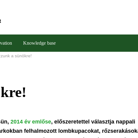
t
vation
Knowledge base
zzunk a sünökre!
kre!
 sün,
2014 év emlőse
, előszeretettel választja nappali
 parkokban felhalmozott lombkupacokat, rőzserakások