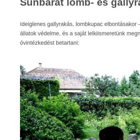
Sünbarát lomb- és gally
Ideiglenes gallyrakás, lombkupac elbontásakor –
állatok védelme, és a saját lelkiismeretünk m
óvintézkedést betartani: