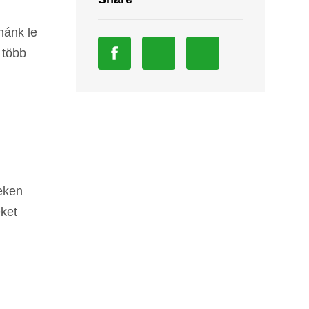
nánk le
 több
yeken
eket