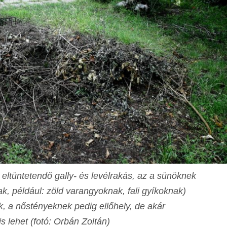
eltüntetendő gally- és levélrakás, az a sünöknek
k, például: zöld varangyoknak, fali gyíkoknak)
, a nőstényeknek pedig ellőhely, de akár
is lehet (fotó: Orbán Zoltán)