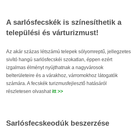
A sarlósfecskék is színesíthetik a
települési és várturizmust!
Az akár százas létszámú telepek sólyomreptű, jellegzetes
sivító hangú sarlósfecskéi szokatlan, éppen ezért
izgalmas élményt nyújthatnak a nagyvárosok
belterületeire és a várakhoz, várromokhoz látogatók
számára. A fecskék turizmusfejlesztő hatásáról
részletesen olvashat
itt >>
Sarlósfecskeodúk beszerzése