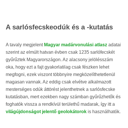
A sarlósfecskeodúk és a -kutatás
A tavaly megjelent
Magyar madárvonulási atlasz
adatai
szerint az elmúlt hatvan évben csak 1235 sarlófecskét
gyűrűztek Magyarországon. Az alacsony jelölésszám
oka, hogy ezt a fajt gyakorlatilag csak fészken lehet
megfogni, ezek viszont többnyire megközelíthetetlenül
magasan vannak. Az eddig csak elvétve alkalmazott
mesterséges odúk áttörést jelenthetnek a sarlósfecske
kutatásban, mert ezekben nagy számban gyűrűzhetők és
foghatók vissza a rendkívül területhű madarak, így itt a
világújdonságot jelentő geolokátorok
is használhatók.