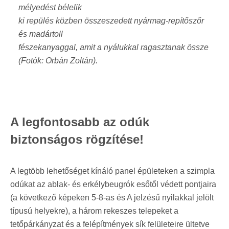
mélyedést bélelik
ki repülés közben összeszedett nyármag-repítőszőr
és madártoll
fészekanyaggal, amit a nyálukkal ragasztanak össze
(Fotók: Orbán Zoltán).
A legfontosabb az odúk
biztonságos rögzítése!
A legtöbb lehetőséget kínáló panel épületeken a szimpla
odúkat az ablak- és erkélybeugrók esőtől védett pontjaira
(a következő képeken 5-8-as és A jelzésű nyilakkal jelölt
típusú helyekre), a három rekeszes telepeket a
tetőpárkányzat és a felépítmények sík felületeire ültetve