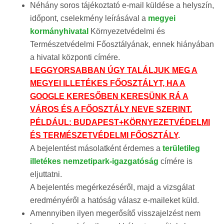
Néhány soros tájékoztató e-mail küldése a helyszín,
időpont, cselekmény leírásával a
megyei
kormányhivatal
Környezetvédelmi és
Természetvédelmi Főosztályának, ennek hiányában
a hivatal központi címére.
LEGGYORSABBAN ÚGY TALÁLJUK MEG A
MEGYEI ILLETÉKES FŐOSZTÁLYT, HA A
GOOGLE KERESŐBEN KERESÜNK RÁ A
VÁROS ÉS A FŐOSZTÁLY NEVE SZERINT.
PÉLDÁUL: BUDAPEST+KÖRNYEZETVÉDELMI
ÉS TERMÉSZETVÉDELMI FŐOSZTÁLY
.
A bejelentést másolatként érdemes a
területileg
illetékes nemzetipark-igazgatóság
címére is
eljuttatni.
A bejelentés megérkezéséről, majd a vizsgálat
eredményéről a hatóság válasz e-maileket küld.
Amennyiben ilyen megerősítő visszajelzést nem