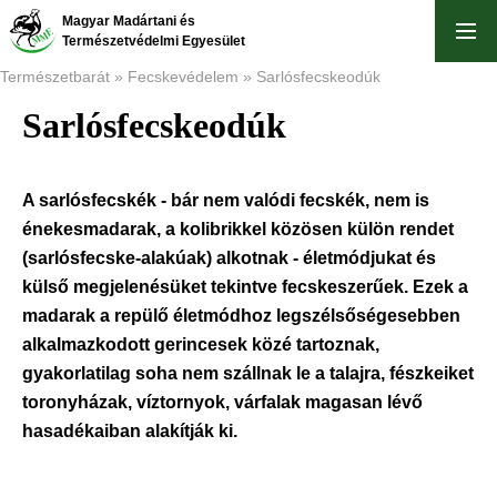
Skip
Magyar Madártani és
to
Természetvédelmi Egyesület
main
Természetbarát
Fecskevédelem
Sarlósfecskeodúk
content
Sarlósfecskeodúk
Breadcrumb
A sarlósfecskék - bár nem valódi fecskék, nem is
énekesmadarak, a kolibrikkel közösen külön rendet
(sarlósfecske-alakúak) alkotnak - életmódjukat és
külső megjelenésüket tekintve fecskeszerűek. Ezek a
madarak a repülő életmódhoz legszélsőségesebben
alkalmazkodott gerincesek közé tartoznak,
gyakorlatilag soha nem szállnak le a talajra, fészkeiket
toronyházak, víztornyok, várfalak magasan lévő
hasadékaiban alakítják ki.