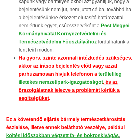
kapunk vagy bármilyen okból azt gyanítjuk, hogy a
bejelentésünk nem jut, nem jutott célba, továbbá ha
a bejelentésünkre érkezett elutasító határozattal
nem értünk egyet, csúcsszervéként a
Pest Megyei
Kormányhivatal Környezetvédelmi és
Természetvédelmi Főosztályához
fordulhatunk a
fent leírt módon.
Ha gyors, szinte azonnali intézkedés szükséges,
akkor az írásos bejelentés előtt vagy azzal
párhuzamosan hívjuk telefonon a
területileg
illetékes nemzetipark-igazgatóságot
,
és az
őrszolgálatnak jelezve a problémát kérjük a
segítségüket
.
Ez a követendő eljárás bármely természetkárosítás
észlelése, illetve ennek belátható veszélye, például
költési időszakban végzett fa- és bokroskivágás
,