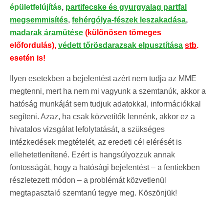
épületfelújítás
,
partifecske és gyurgyalag partfal
megsemmisítés
,
fehérgólya-fészek leszakadása
,
madarak áramütése
(különösen tömeges
előfordulás),
védett tőrösdarazsak elpusztítása
stb
.
esetén is!
Ilyen esetekben a bejelentést azért nem tudja az MME
megtenni, mert ha nem mi vagyunk a szemtanúk, akkor a
hatóság munkáját sem tudjuk adatokkal, információkkal
segíteni. Azaz, ha csak közvetítők lennénk, akkor ez a
hivatalos vizsgálat lefolytatását, a szükséges
intézkedések megtételét, az eredeti cél elérését is
ellehetetlenítené. Ezért is hangsúlyozzuk annak
fontosságát, hogy a hatósági bejelentést – a fentiekben
részletezett módon – a problémát közvetlenül
megtapasztaló szemtanú tegye meg. Köszönjük!