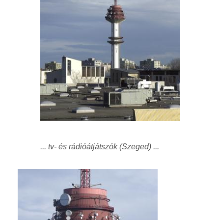
... tv- és rádióátjátszók (Szeged) ...