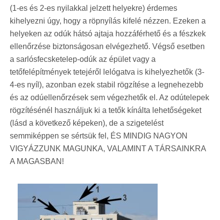
(1-es és 2-es nyilakkal jelzett helyekre) érdemes
kihelyezni úgy, hogy a röpnyílás kifelé nézzen. Ezeken a
helyeken az odúk hátsó ajtaja hozzáférhető és a fészkek
ellenőrzése biztonságosan elvégezhető. Végső esetben
a sarlósfecsketelep-odúk az épület vagy a
tetőfelépítmények tetejéről lelógatva is kihelyezhetők (3-
4-es nyíl), azonban ezek stabil rögzítése a legnehezebb
és az odúellenőrzések sem végezhetők el. Az odútelepek
rögzítésénél használjuk ki a tetők kínálta lehetőségeket
(lásd a következő képeken), de a szigetelést
semmiképpen se sértsük fel, ÉS MINDIG NAGYON
VIGYÁZZUNK MAGUNKA, VALAMINT A TÁRSAINKRA
A MAGASBAN!