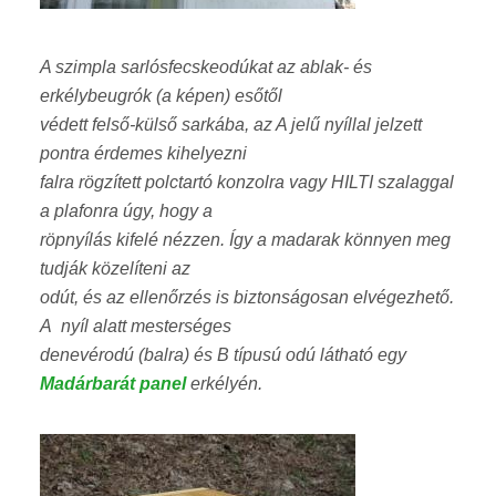
A szimpla sarlósfecskeodúkat az ablak- és
erkélybeugrók (a képen) esőtől
védett felső-külső sarkába, az A jelű nyíllal jelzett
pontra érdemes kihelyezni
falra rögzített polctartó konzolra vagy HILTI szalaggal
a plafonra úgy, hogy a
röpnyílás kifelé nézzen. Így a madarak könnyen meg
tudják közelíteni az
odút, és az ellenőrzés is biztonságosan elvégezhető.
A nyíl alatt mesterséges
denevérodú (balra) és B típusú odú látható egy
Madárbarát panel
erkélyén.