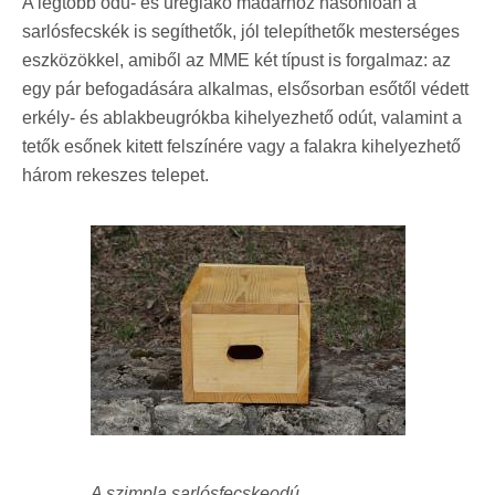
A legtöbb odú- és üreglakó madárhoz hasonlóan a
sarlósfecskék is segíthetők, jól telepíthetők mesterséges
eszközökkel, amiből az MME két típust is forgalmaz: az
egy pár befogadására alkalmas, elsősorban esőtől védett
erkély- és ablakbeugrókba kihelyezhető odút, valamint a
tetők esőnek kitett felszínére vagy a falakra kihelyezhető
három rekeszes telepet.
A szimpla sarlósfecskeodú ...