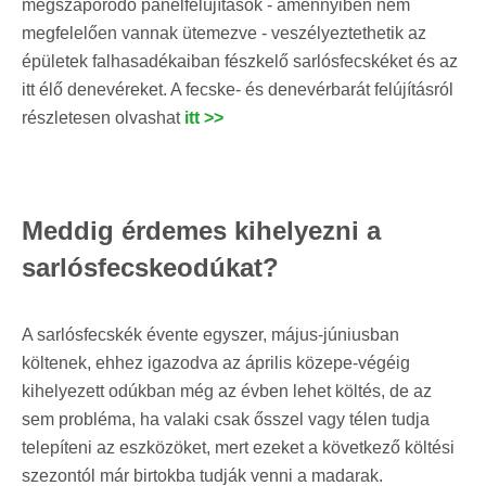
megszaporodó panelfelújítások - amennyiben nem
megfelelően vannak ütemezve - veszélyeztethetik az
épületek falhasadékaiban fészkelő sarlósfecskéket és az
itt élő denevéreket. A fecske- és denevérbarát felújításról
részletesen olvashat
itt >>
Meddig érdemes kihelyezni a
sarlósfecskeodúkat?
A sarlósfecskék évente egyszer, május-júniusban
költenek, ehhez igazodva az április közepe-végéig
kihelyezett odúkban még az évben lehet költés, de az
sem probléma, ha valaki csak ősszel vagy télen tudja
telepíteni az eszközöket, mert ezeket a következő költési
szezontól már birtokba tudják venni a madarak.