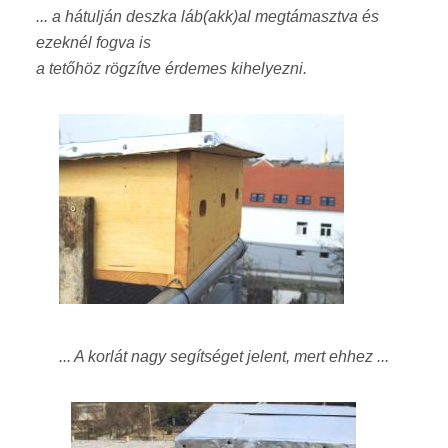
... a hátulján deszka láb(akk)al megtámasztva és
ezeknél fogva is
a tetőhöz rögzítve érdemes kihelyezni.
... A korlát nagy segítséget jelent, mert ehhez ...