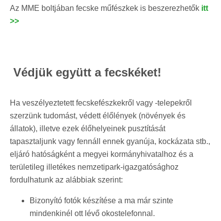
Az MME boltjában fecske műfészkek is beszerezhetők
itt
>
>
Védjük együtt a fecskéket!
Ha veszélyeztetett fecskefészkekről vagy -telepekről
szerzünk tudomást, védett élőlények (növények és
állatok), illetve ezek élőhelyeinek pusztítását
tapasztaljunk vagy fennáll ennek gyanúja, kockázata stb.,
eljáró hatóságként a megyei kormányhivatalhoz és a
területileg illetékes nemzetipark-igazgatósághoz
fordulhatunk az alábbiak szerint:
Bizonyító fotók készítése a ma már szinte
mindenkinél ott lévő okostelefonnal.