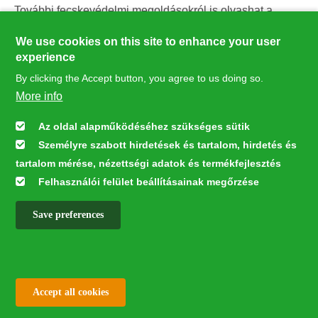
További fecskevédelmi megoldásokról is olvashat a
honlapunkon
itt >>
We use cookies on this site to enhance your user
experience
By clicking the Accept button, you agree to us doing so.
More info
Az oldal alapműködéséhez szükséges sütik
Személyre szabott hirdetések és tartalom, hirdetés és
tartalom mérése, nézettségi adatok és termékfejlesztés
Felhasználói felület beállításainak megőrzése
Save preferences
Figyelmébe ajánljuk az
MME YouTube csatornáját
, ahol
ezres nagyságrendű videóból válogathat
✕
a kezdőoldalon vagy a tematikus összeállításokat
tartalmazó
lejátszási listák
fülön
Withdraw consent
Accept all cookies