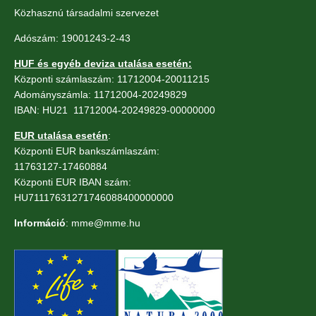
Közhasznú társadalmi szervezet
Adószám: 19001243-2-43
HUF és egyéb deviza utalása esetén:
Központi számlaszám: 11712004-20011215
Adományszámla: 11712004-20249829
IBAN: HU21 11712004-20249829-00000000
EUR utalása esetén
:
Központi EUR bankszámlaszám:
11763127-17460884
Központi EUR IBAN szám:
HU71117631271746088400000000
Információ
: mme@mme.hu