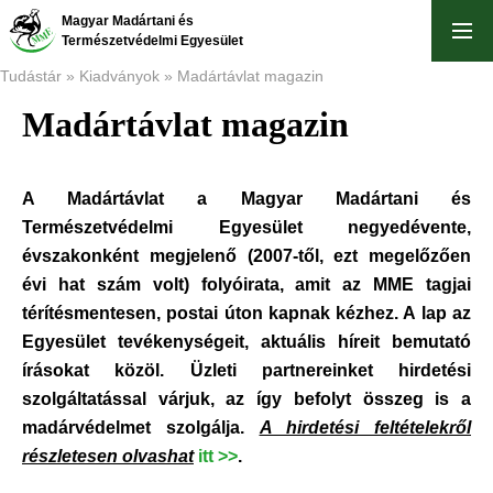
Skip
Magyar Madártani és
to
Természetvédelmi Egyesület
main
Tudástár
Kiadványok
Madártávlat magazin
content
Madártávlat magazin
Breadcrumb
A Madártávlat a Magyar Madártani és
Természetvédelmi Egyesület negyedévente,
évszakonként megjelenő (2007-től, ezt megelőzően
évi hat szám volt) folyóirata, amit az MME tagjai
térítésmentesen, postai úton kapnak kézhez. A lap az
Egyesület tevékenységeit, aktuális híreit bemutató
írásokat közöl. Üzleti partnereinket hirdetési
szolgáltatással várjuk, az így befolyt összeg is a
madárvédelmet szolgálja.
A hirdetési feltételekről
részletesen olvashat
itt >>
.