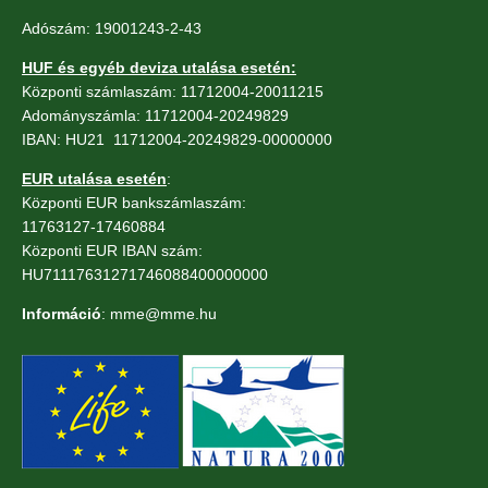
Adószám: 19001243-2-43
HUF és egyéb deviza utalása esetén:
Központi számlaszám: 11712004-20011215
Adományszámla: 11712004-20249829
IBAN: HU21 11712004-20249829-00000000
EUR utalása esetén
:
Központi EUR bankszámlaszám:
11763127-17460884
Központi EUR IBAN szám:
HU71117631271746088400000000
Információ
: mme@mme.hu