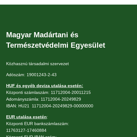
Magyar Madártani és
Természetvédelmi Egyesület
Közhasznú társadalmi szervezet
Adószám: 19001243-2-43
HUF és egyéb deviza utalása esetén:
Központi számlaszám: 11712004-20011215
Adományszámla: 11712004-20249829
IBAN: HU21 11712004-20249829-00000000
EUR utalása esetén
:
Központi EUR bankszámlaszám:
11763127-17460884
Központi EUR IBAN szám: