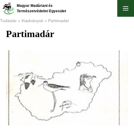
Skip
Magyar Madártani és
to
Természetvédelmi Egyesület
main
Tudástár
Kiadványok
Partimadár
content
Partimadár
Breadcrumb