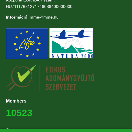
HU71117631271746088400000000
Információ
: mme@mme.hu
Members
10523
Supporters