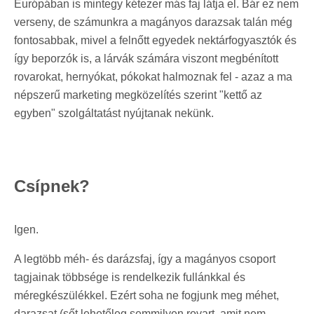
Európában is mintegy kétezer más faj látja el. Bár ez nem
verseny, de számunkra a magányos darazsak talán még
fontosabbak, mivel a felnőtt egyedek nektárfogyasztók és
így beporzók is, a lárvák számára viszont megbénított
rovarokat, hernyókat, pókokat halmoznak fel - azaz a ma
népszerű marketing megközelítés szerint "kettő az
egyben" szolgáltatást nyújtanak nekünk.
Csípnek?
Igen.
A legtöbb méh- és darázsfaj, így a magányos csoport
tagjainak többsége is rendelkezik fullánkkal és
méregkészülékkel. Ezért soha ne fogjunk meg méhet,
darazsat (sőt lehetőleg semmilyen rovart, amit nem