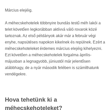
Március elejéig.
A méhecskehotelek többnyire bundás testű méh lakói a
telet követően legkorábban aktívvá váló rovarok közé
tartoznak. Az első példányok akár már a február végi
enyhe, napsütéses napokon kikelnek és repülnek. Ezért a
méhecskehoteleket érdemes március elejéig kihelyezni.
Ezt követően a méhecskehotelek forgalma április-
májusban a legnagyobb, júniustól már jelentősen
alábbhagy, de a nyár második felében is számíthatunk
vendégekre.
Hova tehetünk ki a
méhecskehoteleket?