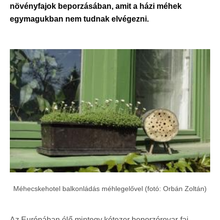
növényfajok beporzásában, amit a házi méhek
egymagukban nem tudnak elvégezni.
Méhecskehotel balkonládás méhlegelővel (fotó: Orbán Zoltán)
Az Európában élő mintegy kétezer beporzórovar-faj