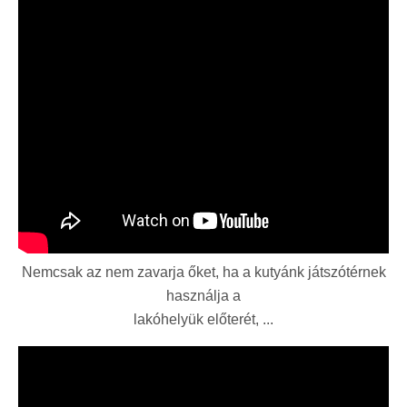
Nemcsak az nem zavarja őket, ha a kutyánk játszótérnek
használja a
lakóhelyük előterét, ...