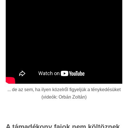
... de az sem, ha ilyen közelről figyeljük a ténykedésüket
(videók: Orbán Zoltán)
A támadékony fajok nem költöznek