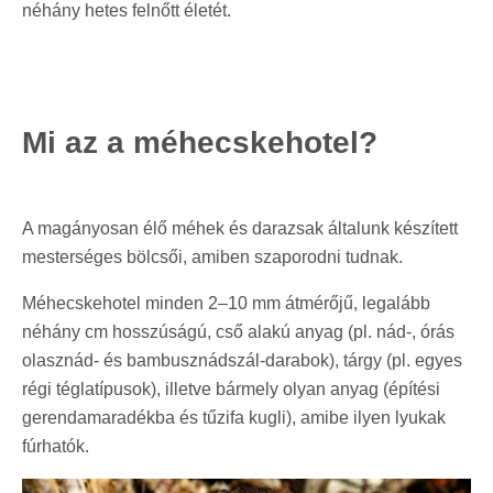
néhány hetes felnőtt életét.
Mi az a méhecskehotel?
A magányosan élő méhek és darazsak általunk készített
mesterséges bölcsői, amiben szaporodni tudnak.
Méhecskehotel minden 2–10 mm átmérőjű, legalább
néhány cm hosszúságú, cső alakú anyag (pl. nád-, órás
olasznád- és bambusznádszál-darabok), tárgy (pl. egyes
régi téglatípusok), illetve bármely olyan anyag (építési
gerendamaradékba és tűzifa kugli), amibe ilyen lyukak
fúrhatók.