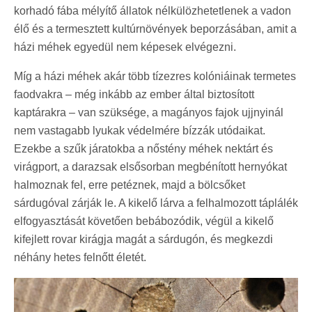
korhadó fába mélyítő állatok nélkülözhetetlenek a vadon
élő és a termesztett kultúrnövények beporzásában, amit a
házi méhek egyedül nem képesek elvégezni.
Míg a házi méhek akár több tízezres kolóniáinak termetes
faodvakra – még inkább az ember által biztosított
kaptárakra – van szüksége, a magányos fajok ujjnyinál
nem vastagabb lyukak védelmére bízzák utódaikat.
Ezekbe a szűk járatokba a nőstény méhek nektárt és
virágport, a darazsak elsősorban megbénított hernyókat
halmoznak fel, erre petéznek, majd a bölcsőket
sárdugóval zárják le. A kikelő lárva a felhalmozott táplálék
elfogyasztását követően bebábozódik, végül a kikelő
kifejlett rovar kirágja magát a sárdugón, és megkezdi
néhány hetes felnőtt életét.