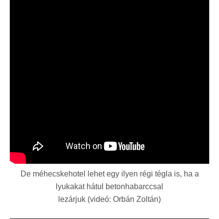
De méhecskehotel lehet egy ilyen régi tégla is, ha a
lyukakat hátul betonhabarccsal
lezárjuk (videó: Orbán Zoltán)