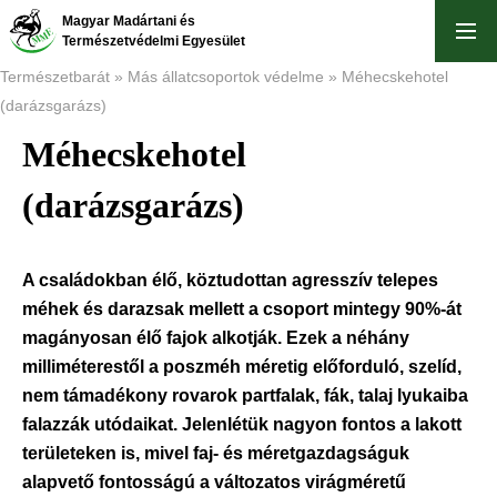
Skip
Magyar Madártani és
to
Természetvédelmi Egyesület
main
Természetbarát
Más állatcsoportok védelme
Méhecskehotel
content
(darázsgarázs)
Breadcrumb
Méhecskehotel
(darázsgarázs)
A családokban élő, köztudottan agresszív telepes
méhek és darazsak mellett a csoport mintegy 90%-át
magányosan élő fajok alkotják. Ezek a néhány
milliméterestől a poszméh méretig előforduló, szelíd,
nem támadékony rovarok partfalak, fák, talaj lyukaiba
falazzák utódaikat. Jelenlétük nagyon fontos a lakott
területeken is, mivel faj- és méretgazdagságuk
alapvető fontosságú a változatos virágméretű