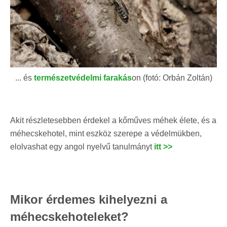
... és
természetvédelmi farakás
on (fotó: Orbán Zoltán)
Akit részletesebben érdekel a kőműves méhek élete, és a
méhecskehotel, mint eszköz szerepe a védelmükben,
elolvashat egy angol nyelvű tanulmányt
itt >>
Mikor érdemes kihelyezni a
méhecskehoteleket?