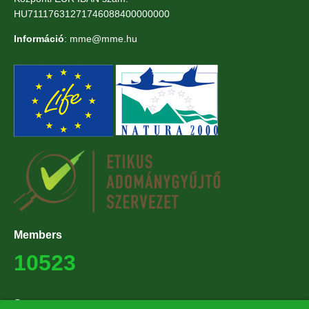
HU71117631271746088400000000
Információ
: mme@mme.hu
Members
10523
Supporters