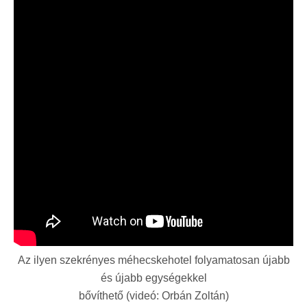
Az ilyen szekrényes méhecskehotel folyamatosan újabb
és újabb egységekkel
bővíthető (videó: Orbán Zoltán)