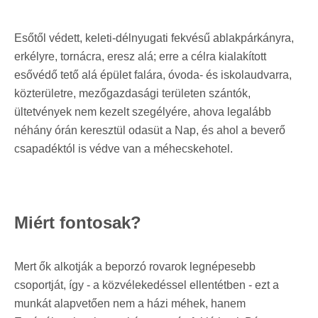
Esőtől védett, keleti-délnyugati fekvésű ablakpárkányra,
erkélyre, tornácra, eresz alá; erre a célra kialakított
esővédő tető alá épület falára, óvoda- és iskolaudvarra,
közterületre, mezőgazdasági területen szántók,
ültetvények nem kezelt szegélyére, ahova legalább
néhány órán keresztül odasüt a Nap, és ahol a beverő
csapadéktól is védve van a méhecskehotel.
Miért fontosak?
Mert ők alkotják a beporzó rovarok legnépesebb
csoportját, így - a közvélekedéssel ellentétben - ezt a
munkát alapvetően nem a házi méhek, hanem