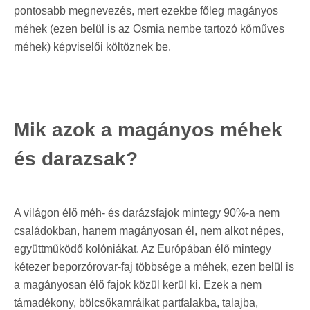
pontosabb megnevezés, mert ezekbe főleg magányos
méhek (ezen belül is az Osmia nembe tartozó kőműves
méhek) képviselői költöznek be.
Mik azok a magányos méhek
és darazsak?
A világon élő méh- és darázsfajok mintegy 90%-a nem
családokban, hanem magányosan él, nem alkot népes,
együttműködő kolóniákat. Az Európában élő mintegy
kétezer beporzórovar-faj többsége a méhek, ezen belül is
a magányosan élő fajok közül kerül ki. Ezek a nem
támadékony, bölcsőkamráikat partfalakba, talajba,