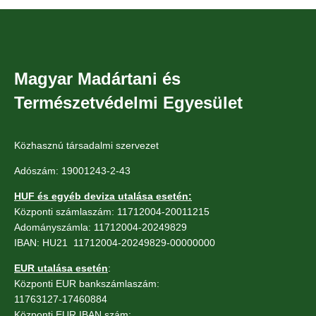
Magyar Madártani és
Természetvédelmi Egyesület
Közhasznú társadalmi szervezet
Adószám: 19001243-2-43
HUF és egyéb deviza utalása esetén:
Központi számlaszám: 11712004-20011215
Adományszámla: 11712004-20249829
IBAN: HU21 11712004-20249829-00000000
EUR utalása esetén
:
Központi EUR bankszámlaszám:
11763127-17460884
Központi EUR IBAN szám: