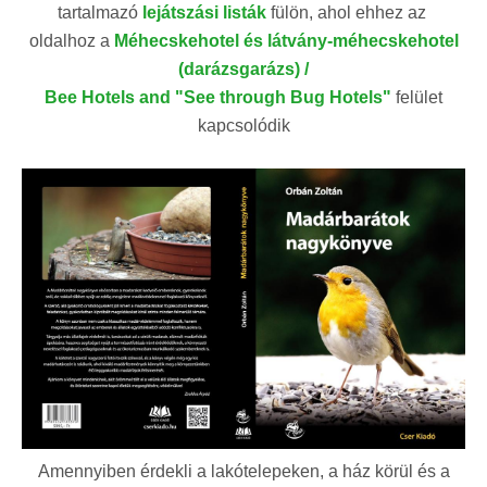
tartalmazó
lejátszási listák
fülön, ahol ehhez az
oldalhoz a
Méhecskehotel és látvány-méhecskehotel
(darázsgarázs) /
Bee Hotels and "See through Bug Hotels"
felület
kapcsolódik
Amennyiben érdekli a lakótelepeken, a ház körül és a