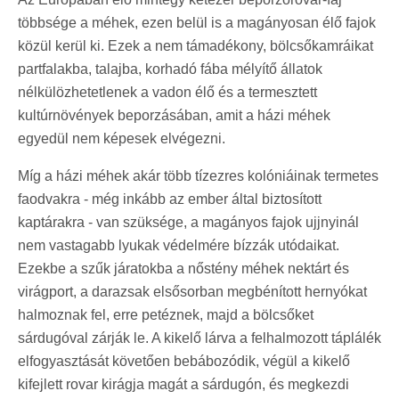
többsége a méhek, ezen belül is a magányosan élő fajok
közül kerül ki. Ezek a nem támadékony, bölcsőkamráikat
partfalakba, talajba, korhadó fába mélyítő állatok
nélkülözhetetlenek a vadon élő és a termesztett
kultúrnövények beporzásában, amit a házi méhek
egyedül nem képesek elvégezni.
Míg a házi méhek akár több tízezres kolóniáinak termetes
faodvakra - még inkább az ember által biztosított
kaptárakra - van szüksége, a magányos fajok ujjnyinál
nem vastagabb lyukak védelmére bízzák utódaikat.
Ezekbe a szűk járatokba a nőstény méhek nektárt és
virágport, a darazsak elsősorban megbénított hernyókat
halmoznak fel, erre petéznek, majd a bölcsőket
sárdugóval zárják le. A kikelő lárva a felhalmozott táplálék
elfogyasztását követően bebábozódik, végül a kikelő
kifejlett rovar kirágja magát a sárdugón, és megkezdi