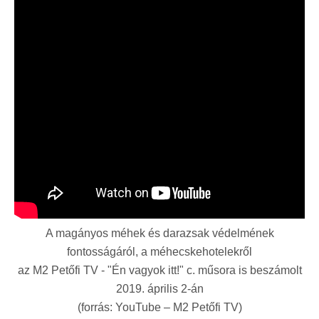
A magányos méhek és darazsak védelmének
fontosságáról, a méhecskehotelekről
az M2 Petőfi TV - "Én vagyok itt!" c. műsora is beszámolt
2019. április 2-án
(forrás: YouTube – M2 Petőfi TV)