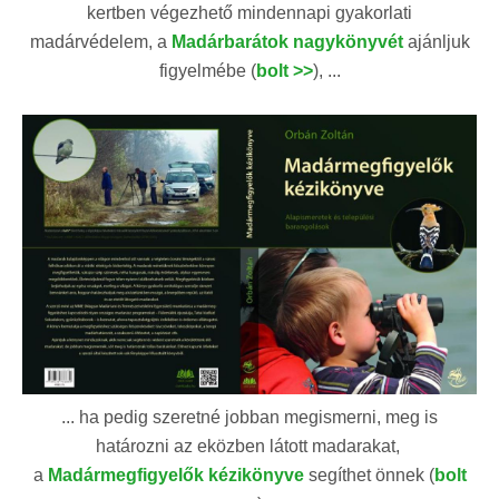
kertben végezhető mindennapi gyakorlati
madárvédelem, a
Madárbarátok nagykönyvét
ajánljuk
figyelmébe (
bolt >>
), ...
... ha pedig szeretné jobban megismerni, meg is
határozni az eközben látott madarakat,
a
Madármegfigyelők kézikönyve
segíthet önnek (
bolt