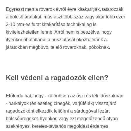
Egyrészt mert a rovarok évről évre kitakarítják, tatarozzák
a bölcsőjáratokat, másrászt több száz vagy akár több ezer
2-10 mm-es furat kitakarítása technikailag is
kivitelezhetetlen lenne. Arról nem is beszélve, hogy
ilyenkor óhatatlanul a pusztulását okozhatnánk a
járatokban megbúvó, telelő rovaroknak, pókoknak.
Kell védeni a ragadozók ellen?
Előfordulhat, hogy - különösen az őszi és téli időszakban
- harkályok (és esetleg cinegék, varjúfélék) visszajáró
ragadozóként elkezdik feltölrni a sárdugóval lezárt
bölcsőüregeket. Ilyenkor, vagy ezt megelőzendő olyan
szekrényes, keretes-távtartós megoldást érdemes