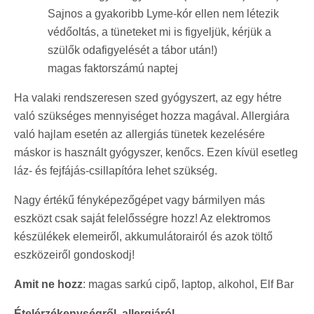
Sajnos a gyakoribb Lyme-kór ellen nem létezik
védőoltás, a tüneteket mi is figyeljük, kérjük a
szülők odafigyelését a tábor után!)
magas faktorszámú naptej
Ha valaki rendszeresen szed gyógyszert, az egy hétre
való szükséges mennyiséget hozza magával. Allergiára
való hajlam esetén az allergiás tünetek kezelésére
máskor is használt gyógyszer, kenőcs. Ezen kívül esetleg
láz- és fejfájás-csillapítóra lehet szükség.
Nagy értékű fényképezőgépet vagy bármilyen más
eszközt csak saját felelősségre hozz! Az elektromos
készülékek elemeiről, akkumulátorairól és azok töltő
eszközeiről gondoskodj!
Amit ne hozz
: magas sarkú cipő, laptop, alkohol, Elf Bar
Ételérzékenységről, allergiáról,