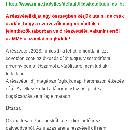
https://www.mme.hu/sites/default/files/keteltuek_es_h
A részvételi díjat egy összegben kérjük utalni, de csak
azután, hogy a szervezők megerősítették a
jelentkezők táborban való részvételét, valamint erről
az MME a számlát megküldte!
A részvételt 2023. június 1-ig lehet lemondani, ezt
követően csak az étkezés díját tudjuk visszatéríteni,
amennyiben a létszámot a várólistáról nem tudjuk
feltölteni.
A részvételi díj magában foglalja napi háromszori étkezés
díját. Az étkezéseket a táborhely biztosítja, de a
bográcsozás sem fog elmaradni!
Utazás
Csoportosan Budapestről, a Stadion autóbusz-
pályaudvarról. Az utazás árát a részvételi díj nem