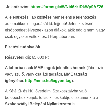
Jelentkezés:
https://forms.gle/WNt46zktDkWp9AZ26
A jelentkezési lap kitöltése nem jelenti a jelentkezés
automatikus elfogadását ld. lejjebb! Jelentkezésnél
elsőbbséget élveznek azon diákok, akik eddig nem, vagy
csak egyszer vettek részt Herptáborban.
Fizetési tudnivalók
Részvételi díj:
65 000 Ft
A táborba csak MME tagok jelentkezhetnek
(táborozó
vagy szülő, vagy családi tagság),
MME tagság
igénylése
:
http://mme.hu/legyen-tag
).
A Kétéltű- és Hüllővédelmi Szakosztályba való
belépéshez kérjük, töltse ki, és küldje el számunkra a
Szakosztályi Belépési Nyilatkozatot
is.