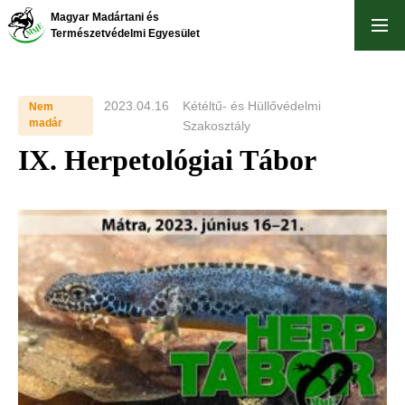
Skip
Magyar Madártani és
to
Természetvédelmi Egyesület
main
content
2023.04.16
Kétéltű- és Hüllővédelmi
Nem
madár
Szakosztály
IX. Herpetológiai Tábor