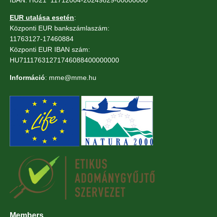
EUR utalása esetén
:
Központi EUR bankszámlaszám:
11763127-17460884
Központi EUR IBAN szám:
HU71117631271746088400000000
Információ
: mme@mme.hu
Members