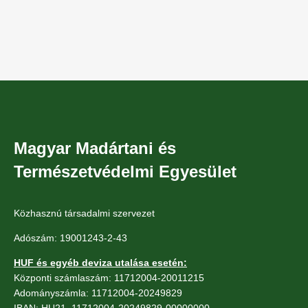
Magyar Madártani és
Természetvédelmi Egyesület
Közhasznú társadalmi szervezet
Adószám: 19001243-2-43
HUF és egyéb deviza utalása esetén:
Központi számlaszám: 11712004-20011215
Adományszámla: 11712004-20249829
IBAN: HU21 11712004-20249829-00000000