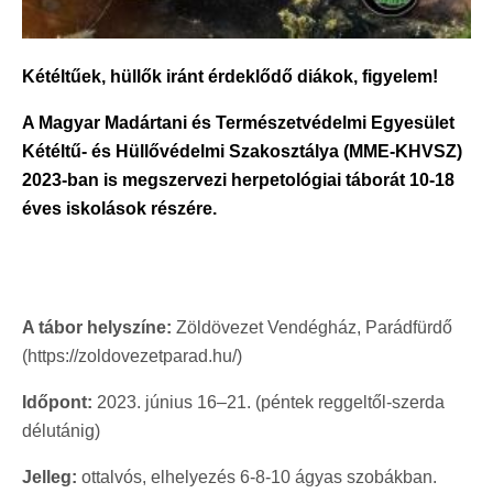
Kétéltűek, hüllők iránt érdeklődő diákok, figyelem!
A Magyar Madártani és Természetvédelmi Egyesület
Kétéltű- és Hüllővédelmi Szakosztálya (MME-KHVSZ)
2023-ban is megszervezi herpetológiai táborát 10-18
éves iskolások részére.
A tábor helyszíne:
Zöldövezet Vendégház, Parádfürdő
(
https://zoldovezetparad.hu/)
Időpont:
2023. június 16–21. (péntek reggeltől-szerda
délutánig)
Jelleg:
ottalvós, elhelyezés 6-8-10 ágyas szobákban.