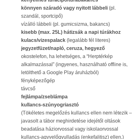
könnyen száradó vagy nyitott lábbeli
(pl.
szandál, sportcipő)
vízálló lábbeli (pl. gumicsizma, bakancs)
kisebb (max. 25L) hátizsák a napi túrákhoz
kulacs/vizespalack
(legalább fél literes)
jegyzetfüzet/napló, ceruza, hegyező
okostelefon, ha lehetséges, a “Herptérkép
alkalmazással” (ingyenes, használható offline is,
letölthető a Google Play áruházból)
fényképezőgép
távcső
fejlámpa/zseblámpa
kullancs-szúnyogriasztó
(Tökéletes megelőzés kullancs ellen nem létezik –
javasolt a tábor meghirdetése idejétől oltások
beadatása háziorvossal vagy iskolaorvossal
kullancs-agyvelőgyulladás (enkefalitisz) ellen.)