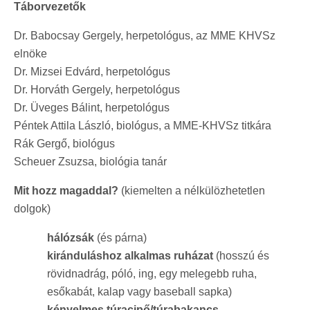
Táborvezetők
Dr. Babocsay Gergely, herpetológus, az MME KHVSz
elnöke
Dr. Mizsei Edvárd, herpetológus
Dr. Horváth Gergely, herpetológus
Dr. Üveges Bálint, herpetológus
Péntek Attila László, biológus, a MME-KHVSz titkára
Rák Gergő, biológus
Scheuer Zsuzsa, biológia tanár
Mit hozz magaddal?
(kiemelten a nélkülözhetetlen
dolgok)
hálózsák
(és párna)
kiránduláshoz alkalmas ruházat
(hosszú és
rövidnadrág, póló, ing, egy melegebb ruha,
esőkabát, kalap vagy baseball sapka)
kényelmes túracipő/túrabakancs