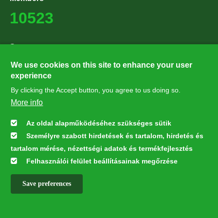
10523
Supporters
27224
We use cookies on this site to enhance your user
experience
By clicking the Accept button, you agree to us doing so.
Hírlevél feliratkozás
More info
Értesüljön elsőként legfrissebb híreinkről, eseményeinkről!
Az oldal alapműködéséhez szükséges sütik
Személyre szabott hirdetések és tartalom, hirdetés és
Feliratkozás
tartalom mérése, nézettségi adatok és termékfejlesztés
Felhasználói felület beállításainak megőrzése
Save preferences
This webpage was developed with the financial contribution of the
European Union LIFE Program LIFE NGO 4GD/HU/000037
✕