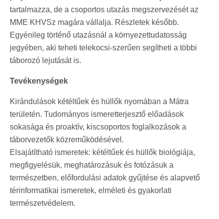
tartalmazza, de a csoportos utazás megszervezését az
MME KHVSz magára vállalja. Részletek később.
Egyénileg történő utazásnál a környezettudatosság
jegyében, aki teheti telekocsi-szerűen segítheti a többi
táborozó lejutását is.
Tevékenységek
Kirándulások kétéltűek és hüllők nyomában a Mátra
területén. Tudományos ismeretterjesztő előadások
sokasága és proaktív, kiscsoportos foglalkozások a
táborvezetők közreműködésével.
Elsajátítható ismeretek: kétéltűek és hüllők biológiája,
megfigyelésük, meghatározásuk és fotózásuk a
természetben, előfordulási adatok gyűjtése és alapvető
térinformatikai ismeretek, elméleti és gyakorlati
természetvédelem.