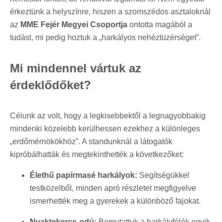
érkeztünk a helyszínre, hiszen a szomszédos asztaloknál
az
MME Fejér Megyei Csoportja
ontotta magából a
tudást, mi pedig hoztuk a „harkályos nehéztüzérséget”.
Mi mindennel vártuk az
érdeklődőket?
Célunk az volt, hogy a legkisebbektől a legnagyobbakig
mindenki közelebb kerülhessen ezekhez a különleges
„erdőmérnökökhöz”. A standunknál a látogatók
kipróbálhatták és megtekinthették a következőket:
Élethű papírmasé harkályok:
Segítségükkel
testközelből, minden apró részletet megfigyelve
ismerhették meg a gyerekek a különböző fajokat.
Nyaktekercs-odú:
Bemutattuk a harkályfélék egyik