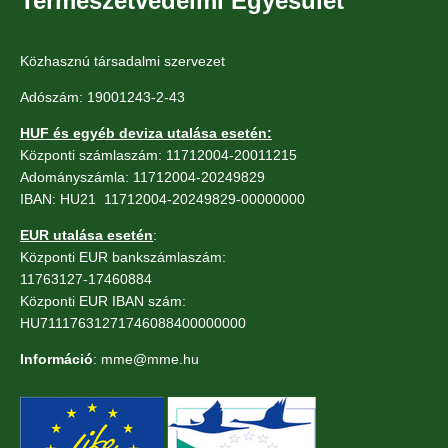
Természetvédelmi Egyesület
Közhasznú társadalmi szervezet
Adószám: 19001243-2-43
HUF és egyéb deviza utalása esetén:
Központi számlaszám: 11712004-20011215
Adományszámla: 11712004-20249829
IBAN: HU21 11712004-20249829-00000000
EUR utalása esetén
:
Központi EUR bankszámlaszám:
11763127-17460884
Központi EUR IBAN szám:
HU71117631271746088400000000
Információ
: mme@mme.hu