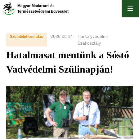
Skip
Magyar Madártani és
to
Természetvédelmi Egyesület
main
content
2026.05.14
Harkályvédelmi
Szemléletformálás
Szakosztály
Hatalmasat mentünk a Sóstó
Vadvédelmi Szülinapján!