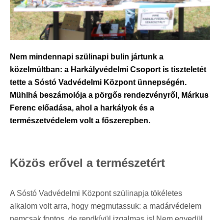
Nem mindennapi szülinapi bulin jártunk a
közelmúltban: a Harkályvédelmi Csoport is tiszteletét
tette a Sóstó Vadvédelmi Központ ünnepségén.
Mühlhá beszámolója a pörgős rendezvényről, Márkus
Ferenc előadása, ahol a harkályok és a
természetvédelem volt a főszerepben.
Közös erővel a természetért
A Sóstó Vadvédelmi Központ szülinapja tökéletes
alkalom volt arra, hogy megmutassuk: a madárvédelem
nemcsak fontos, de rendkívül izgalmas is! Nem egyedül