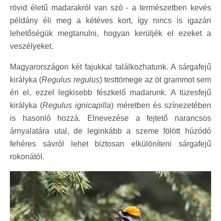
rövid életű madarakról van szó - a természetben kevés
példány éli meg a kétéves kort, így nincs is igazán
lehetőségük megtanulni, hogyan kerüljék el ezeket a
veszélyeket.
Magyarországon két fajukkal találkozhatunk. A sárgafejű
királyka (
Regulus regulus
) testtömege az öt grammot sem
éri el, ezzel legkisebb fészkelő madarunk. A tüzesfejű
királyka (
Regulus ignicapilla
) méretben és színezetében
is hasonló hozzá. Elnevezése a fejtető narancsos
árnyalatára utal, de leginkább a szeme fölött húzódó
fehéres sávról lehet biztosan elkülöníteni sárgafejű
rokonától.