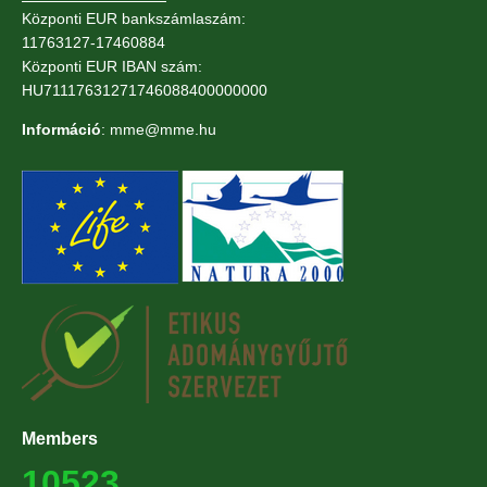
Központi EUR bankszámlaszám:
11763127-17460884
Központi EUR IBAN szám:
HU71117631271746088400000000
Információ
: mme@mme.hu
Members
10523