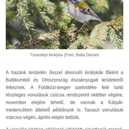
Tüzesfejű királyka (Fotó: Balla Dániel)
A hazánk területén ősszel átvonuló királykák főként a
Baltikumból és Oroszország északnyugati területeiről
érkeznek. A Földközi-tenger partvidéke felé tartó
részleges vonulásuk csúcsa rendszerint október végére,
november elejére tehető, de vannak a Kárpát-
medencében áttelelő példányok is. Tavaszi vonulásuk
március végén, április elején tetőzik.