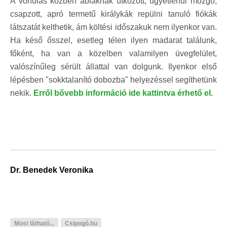
A vonulás közben ablaknak ütközött, ügyetlenül mozgó,
csapzott, apró termetű királykák repülni tanuló fiókák
látszatát kelthetik, ám költési időszakuk nem ilyenkor van.
Ha késő ősszel, esetleg télen ilyen madarat találunk,
főként, ha van a közelben valamilyen üvegfelület,
valószínűleg sérült állattal van dolgunk. Ilyenkor első
lépésben "sokktalanító dobozba" helyezéssel segíthetünk
nekik.
Erről bővebb információ ide kattintva érhető el.
Dr. Benedek Veronika
Most látható...
Csipogó.hu