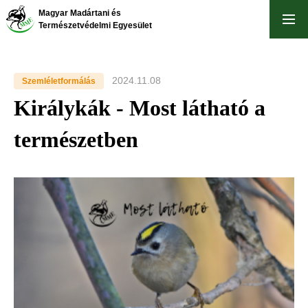
Skip
Magyar Madártani és
to
Természetvédelmi Egyesület
main
content
2024.11.08
Szemléletformálás
Királykák - Most látható a
természetben