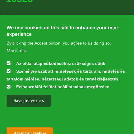
Supporters
27224
We use cookies on this site to enhance your user
experience
By clicking the Accept button, you agree to us doing so.
Hírlevél feliratkozás
More info
Értesüljön elsőként legfrissebb híreinkről, eseményeinkről!
Az oldal alapműködéséhez szükséges sütik
Személyre szabott hirdetések és tartalom, hirdetés és
Feliratkozás
tartalom mérése, nézettségi adatok és termékfejlesztés
Felhasználói felület beállításainak megőrzése
Save preferences
This webpage was developed with the financial contribution of the
European Union LIFE Program LIFE NGO 4GD/HU/000037
✕
All rights reserved © 2026
Withdraw consent
Accept all cookies