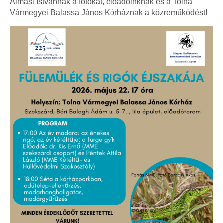
Almási Istvánnak a fotókat, előadóinknak és a Tolna
Vármegyei Balassa János Kórháznak a közreműködést!