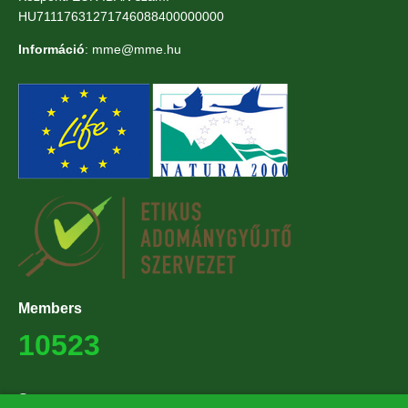
HU71117631271746088400000000
Információ
: mme@mme.hu
Members
10523
Supporters