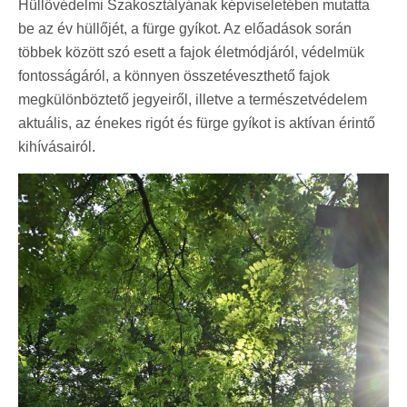
Hüllővédelmi Szakosztályának képviseletében mutatta
be az év hüllőjét, a fürge gyíkot. Az előadások során
többek között szó esett a fajok életmódjáról, védelmük
fontosságáról, a könnyen összetéveszthető fajok
megkülönböztető jegyeiről, illetve a természetvédelem
aktuális, az énekes rigót és fürge gyíkot is aktívan érintő
kihívásairól.