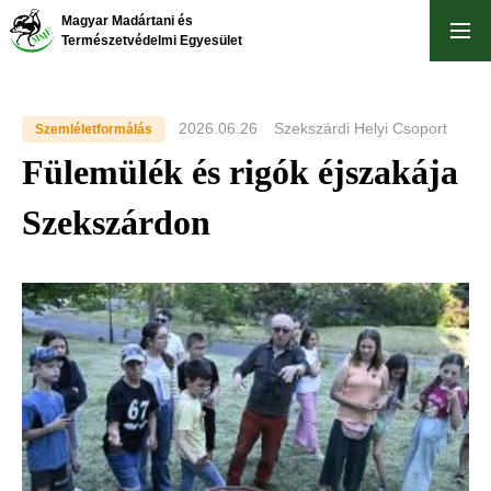
Skip
Magyar Madártani és
to
Természetvédelmi Egyesület
main
content
2026.06.26
Szekszárdi Helyi Csoport
Szemléletformálás
Fülemülék és rigók éjszakája
Szekszárdon