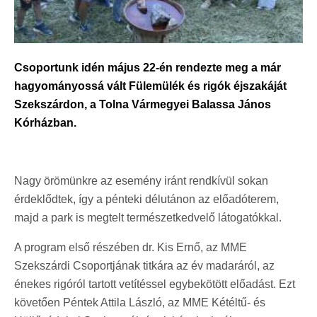
Csoportunk idén május 22-én rendezte meg a már
hagyományossá vált Fülemülék és rigók éjszakáját
Szekszárdon, a Tolna Vármegyei Balassa János
Kórházban.
Nagy örömünkre az esemény iránt rendkívül sokan
érdeklődtek, így a pénteki délutánon az előadóterem,
majd a park is megtelt természetkedvelő látogatókkal.
A program első részében dr. Kis Ernő, az MME
Szekszárdi Csoportjának titkára az év madaráról, az
énekes rigóról tartott vetítéssel egybekötött előadást. Ezt
követően Péntek Attila László, az MME Kétéltű- és