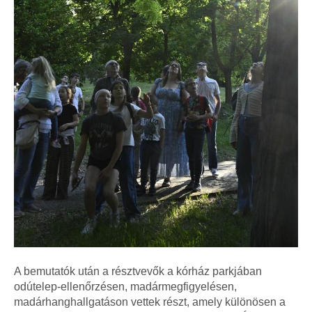
A bemutatók után a résztvevők a kórház parkjában
odútelep-ellenőrzésen, madármegfigyelésen,
madárhanghallgatáson vettek részt, amely különösen a