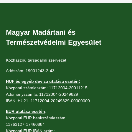
Magyar Madártani és
Természetvédelmi Egyesület
Közhasznú társadalmi szervezet
Adószám: 19001243-2-43
HUF és egyéb deviza utalása esetén:
Központi számlaszám: 11712004-20011215
Adományszámla: 11712004-20249829
IBAN: HU21 11712004-20249829-00000000
EUR utalása esetén
:
Központi EUR bankszámlaszám:
11763127-17460884
Központi EUR IBAN szám: