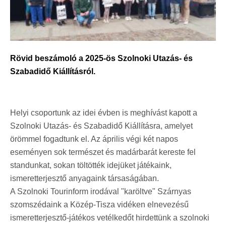
Rövid beszámoló a 2025-ös Szolnoki Utazás- és
Szabadidő Kiállításról.
Helyi csoportunk az idei évben is meghívást kapott a
Szolnoki Utazás- és Szabadidő Kiállításra, amelyet
örömmel fogadtunk el. Az április végi két napos
eseményen sok természet és madárbarát kereste fel
standunkat, sokan töltötték idejüket játékaink,
ismeretterjesztő anyagaink társaságában.
A Szolnoki Tourinform irodával "karöltve" Szárnyas
szomszédaink a Közép-Tisza vidéken elnevezésű
ismeretterjesztő-játékos vetélkedőt hirdettünk a szolnoki