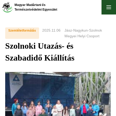
Skip
Magyar Madártani és
to
Természetvédelmi Egyesület
main
content
2025.11.06
Jász-Nagykun-Szolnok
Szemléletformálás
Megyei Helyi Csoport
Szolnoki Utazás- és
Szabadidő Kiállítás