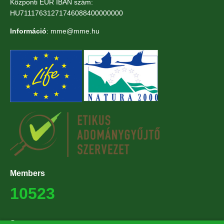
Központi EUR IBAN szám:
HU71117631271746088400000000
Információ
: mme@mme.hu
Members
10523
Supporters