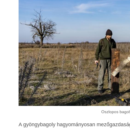
Oszlopos bagoly
A gyöngybagoly hagyományosan mezőgazdasági 