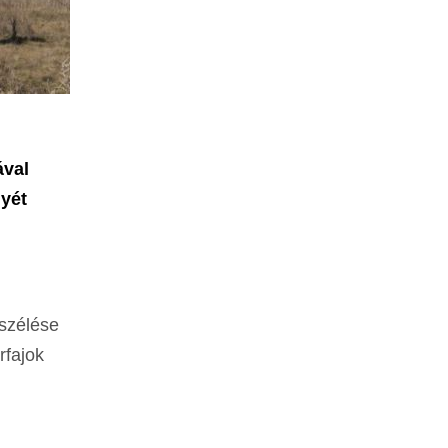
ával
nyét
szélése
rfajok