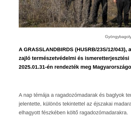
Gyöngybagoly-
A GRASSLANDBIRDS (HUSRB/23S/12/043), a M
zajló természetvédelmi és ismeretterjesztés
2025.01.31-én rendezték meg Magyarországo
A nap témája a ragadozómadarak és baglyok t
jelentette, különös tekintettel az éjszakai mad
elhagyott fészkében költő ragadozómadarakra.