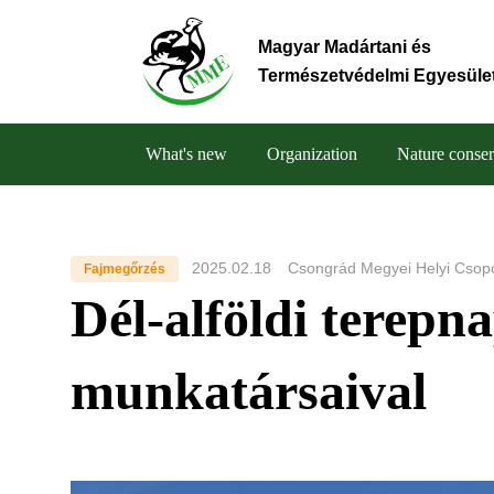
Skip
to
Magyar Madártani és
main
Természetvédelmi Egyesüle
content
What's new
Organization
Nature conser
Main
navigation
2025.02.18
Csongrád Megyei Helyi Csop
Fajmegőrzés
Dél-alföldi terepna
munkatársaival