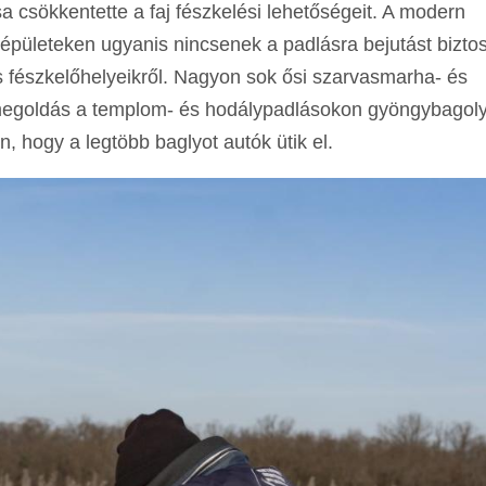
a csökkentette a faj fészkelési lehetőségeit. A modern
t épületeken ugyanis nincsenek a padlásra bejutást biztos
 fészkelőhelyeikről. Nagyon sok ősi szarvasmarha- és
edt megoldás a templom- és hodálypadlásokon gyöngybagol
, hogy a legtöbb baglyot autók ütik el.