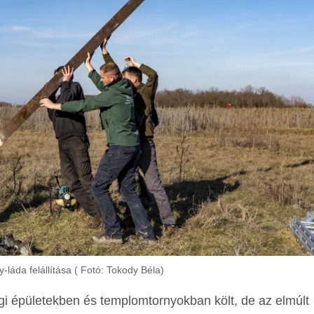
-láda felállítása ( Fotó: Tokody Béla)
épületekben és templomtornyokban költ, de az elmúlt