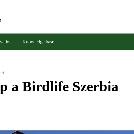
t
vation
Knowledge base
ort
p a Birdlife Szerbia