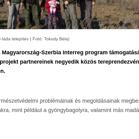
láda telepítés ( Fotó: Tokody Béla)
agyarország-Szerbia Interreg program támogatás
i projekt partnereinek negyedik közös tereprendezvé
n.
ermészetvédelmi problémáinak és megoldásainak megbe
arakra, mint például a gyöngybagolyra, valamint más madá