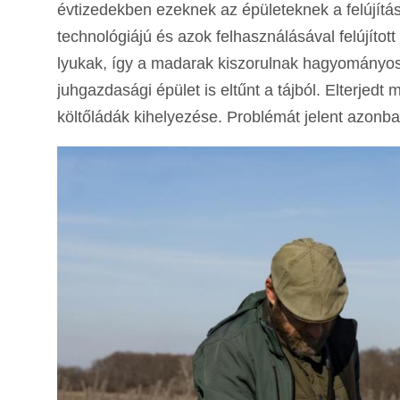
évtizedekben ezeknek az épületeknek a felújítás
technológiájú és azok felhasználásával felújítot
lyukak, így a madarak kiszorulnak hagyományos
juhgazdasági épület is eltűnt a tájból. Elterj
költőládák kihelyezése. Problémát jelent azonban