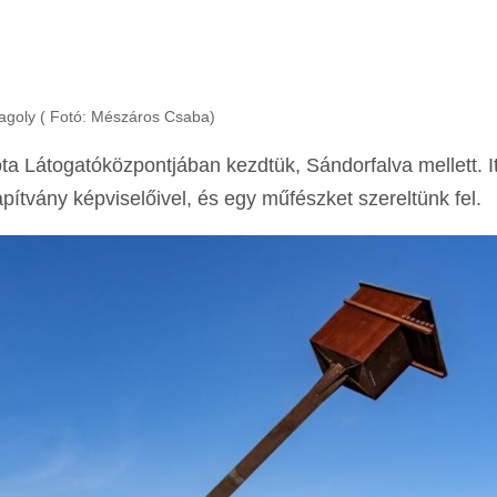
goly ( Fotó: Mészáros Csaba)
 Látogatóközpontjában kezdtük, Sándorfalva mellett. It
ítvány képviselőivel, és egy műfészket szereltünk fel.