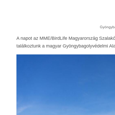
Gyöngyba
A napot az MME/BirdLife Magyarország Szalakóta
találkoztunk a magyar Gyöngybagolyvédelmi Alap