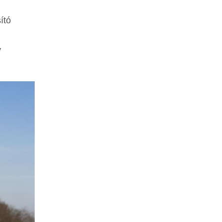
ító
y