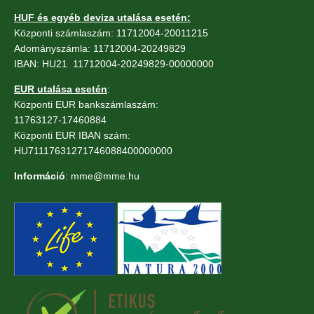
HUF és egyéb deviza utalása esetén:
Központi számlaszám: 11712004-20011215
Adományszámla: 11712004-20249829
IBAN: HU21 11712004-20249829-00000000
EUR utalása esetén
:
Központi EUR bankszámlaszám:
11763127-17460884
Központi EUR IBAN szám:
HU71117631271746088400000000
Információ
: mme@mme.hu