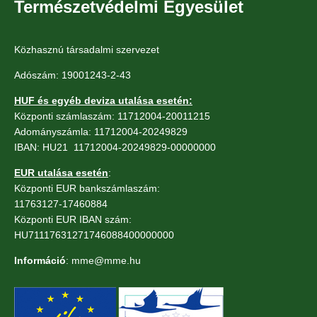
Természetvédelmi Egyesület
Közhasznú társadalmi szervezet
Adószám: 19001243-2-43
HUF és egyéb deviza utalása esetén:
Központi számlaszám: 11712004-20011215
Adományszámla: 11712004-20249829
IBAN: HU21 11712004-20249829-00000000
EUR utalása esetén
:
Központi EUR bankszámlaszám:
11763127-17460884
Központi EUR IBAN szám:
HU71117631271746088400000000
Információ
: mme@mme.hu