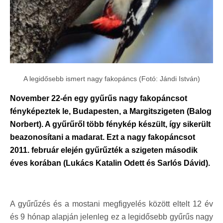
A legidősebb ismert nagy fakopáncs (Fotó: Jándi István)
November 22-én egy gyűrűs nagy fakopáncsot
fényképeztek le, Budapesten, a Margitszigeten (Balog
Norbert). A gyűrűről több fénykép készült, így sikerült
beazonosítani a madarat. Ezt a nagy fakopáncsot
2011. február elején gyűrűzték a szigeten második
éves korában (Lukács Katalin Odett és Sarlós Dávid).
A gyűrűzés és a mostani megfigyelés között eltelt 12 év
és 9 hónap alapján jelenleg ez a legidősebb gyűrűs nagy