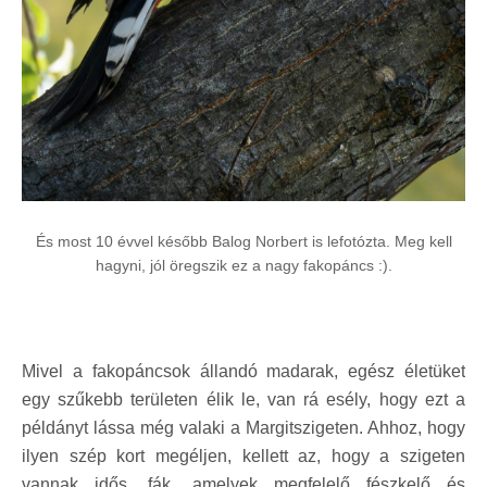
És most 10 évvel később Balog Norbert is lefotózta. Meg kell
hagyni, jól öregszik ez a nagy fakopáncs :).
Mivel a fakopáncsok állandó madarak, egész életüket
egy szűkebb területen élik le, van rá esély, hogy ezt a
példányt lássa még valaki a Margitszigeten. Ahhoz, hogy
ilyen szép kort megéljen, kellett az, hogy a szigeten
vannak idős, fák, amelyek megfelelő fészkelő és