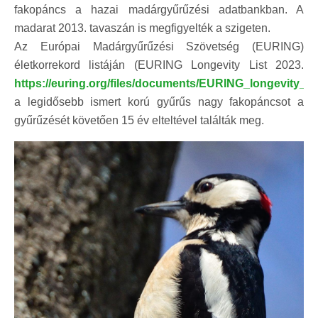
fakopáncs a hazai madárgyűrűzési adatbankban. A
madarat 2013. tavaszán is megfigyelték a szigeten.
Az Európai Madárgyűrűzési Szövetség (EURING)
életkorrekord listáján (EURING Longevity List 2023.
https://euring.org/files/documents/EURING_longevity_li
a legidősebb ismert korú gyűrűs nagy fakopáncsot a
gyűrűzését követően 15 év elteltével találták meg.