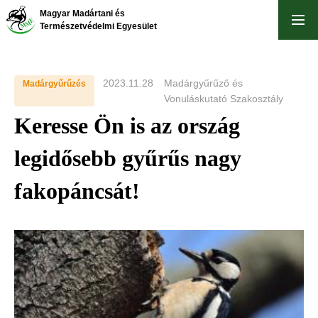
Skip
Magyar Madártani és
to
Természetvédelmi Egyesület
main
content
2023.11.28
Madárgyűrűző és
Madárgyűrűzés
Vonuláskutató Szakosztály
Keresse Ön is az ország
legidősebb gyűrűs nagy
fakopáncsát!