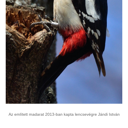
Az említett madarat 2013-ban kapta lencsevégre Jándi István