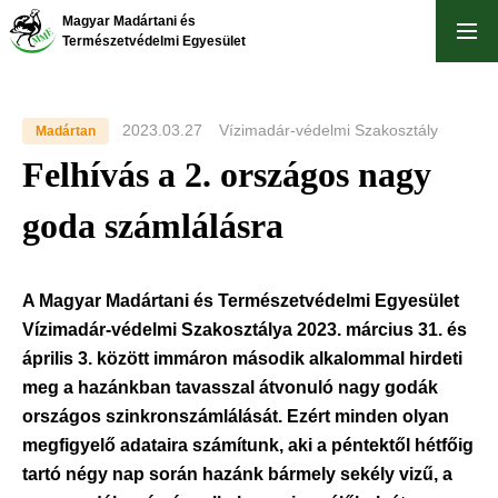
Skip
Magyar Madártani és
to
Természetvédelmi Egyesület
main
content
2023.03.27
Vízimadár-védelmi Szakosztály
Madártan
Felhívás a 2. országos nagy
goda számlálásra
A Magyar Madártani és Természetvédelmi Egyesület
Vízimadár-védelmi Szakosztálya 2023. március 31. és
április 3. között immáron második alkalommal hirdeti
meg a hazánkban tavasszal átvonuló nagy godák
országos szinkronszámlálását. Ezért minden olyan
megfigyelő adataira számítunk, aki a péntektől hétfőig
tartó négy nap során hazánk bármely sekély vizű, a