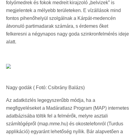
folyómedrek és fokok medreit kirajzoló „belvizek” is
megjelentek a mélyebb területeken. E vízállások mind
fontos pihenőhelyül szolgálnak a Kárpát-medencén
átvonuló partimadarak számára, s érdemes őket
felkeresni a négynapos nagy goda szinkronfelmérés ideje
alatt.
Nagy godák ( Fotó: Csibrány Balázs)
Az adatközlés legegyszerűbb módja, ha a
megfigyeléseket a Madáratlasz Program (MAP) internetes
adatbázisába töltik fel a felmérők, melyre asztali
számítógépről (map.mme.hu) és okostelefonról (Turdus
applikáció) egyaránt lehetőség nyílik. Bár alapvetően a