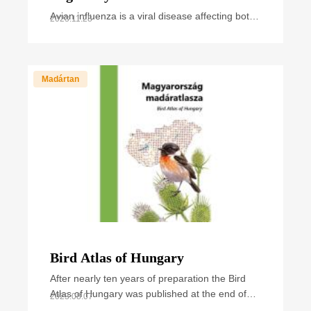
Avian influenza is a viral disease affecting both
2023.11.28
wild and domestic birds. Over the past years,
we have regularly heard and read news about
cases and
Madártan
Bird Atlas of Hungary
After nearly ten years of preparation the Bird
Atlas of Hungary was published at the end of
2023.08.07
September 2021. The book summarizes all