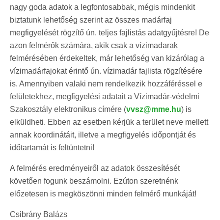
nagy goda adatok a legfontosabbak, mégis mindenkit
biztatunk lehetőség szerint az összes madárfaj
megfigyelését rögzítő ún. teljes fajlistás adatgyűjtésre! De
azon felmérők számára, akik csak a vízimadarak
felmérésében érdekeltek, már lehetőség van kizárólag a
vízimadárfajokat érintő ún. vízimadár fajlista rögzítésére
is. Amennyiben valaki nem rendelkezik hozzáféréssel e
felületekhez, megfigyelési adatait a Vízimadár-védelmi
Szakosztály elektronikus címére (
vvsz@mme.hu
) is
elküldheti. Ebben az esetben kérjük a terület neve mellett
annak koordinátáit, illetve a megfigyelés időpontját és
időtartamát is feltüntetni!
A felmérés eredményeiről az adatok összesítését
követően fogunk beszámolni. Ezúton szeretnénk
előzetesen is megköszönni minden felmérő munkáját!
Csibrány Balázs