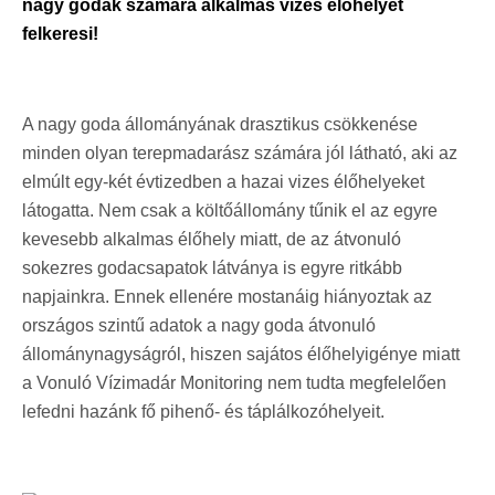
nagy godák számára alkalmas vizes élőhelyét
felkeresi!
A nagy goda állományának drasztikus csökkenése
minden olyan terepmadarász számára jól látható, aki az
elmúlt egy-két évtizedben a hazai vizes élőhelyeket
látogatta. Nem csak a költőállomány tűnik el az egyre
kevesebb alkalmas élőhely miatt, de az átvonuló
sokezres godacsapatok látványa is egyre ritkább
napjainkra. Ennek ellenére mostanáig hiányoztak az
országos szintű adatok a nagy goda átvonuló
állománynagyságról, hiszen sajátos élőhelyigénye miatt
a Vonuló Vízimadár Monitoring nem tudta megfelelően
lefedni hazánk fő pihenő- és táplálkozóhelyeit.