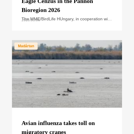
Eagle Cenzus in the Pannon
Bioregion 2026
The MME/BirdLife HUngary, in cooperation with
2026.03.06
national park directorates and other civil nature
conservation organizations, organized the
annual
Madártan
Avian influenza takes toll on
migratory cranes