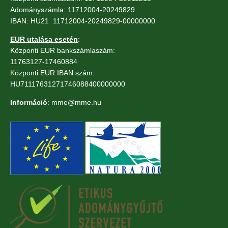
Adományszámla: 11712004-20249829
IBAN: HU21 11712004-20249829-00000000
EUR utalása esetén
:
Központi EUR bankszámlaszám:
11763127-17460884
Központi EUR IBAN szám:
HU71117631271746088400000000
Információ
: mme@mme.hu