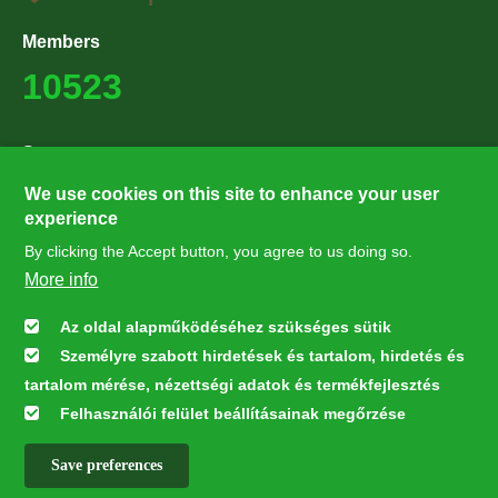
Members
10523
Supporters
27224
We use cookies on this site to enhance your user
experience
By clicking the Accept button, you agree to us doing so.
Hírlevél feliratkozás
More info
Értesüljön elsőként legfrissebb híreinkről, eseményeinkről!
Az oldal alapműködéséhez szükséges sütik
Személyre szabott hirdetések és tartalom, hirdetés és
Feliratkozás
tartalom mérése, nézettségi adatok és termékfejlesztés
Felhasználói felület beállításainak megőrzése
Save preferences