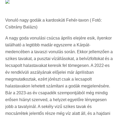
Vonuló nagy godák a kardoskúti Fehér-tavon ( Fotó:
Csibrány Balázs)
A nagy goda vonulási csúcsa április elejére esik, ilyenkor
található a legtöbb madár egyszerre a Kárpát-
medencében a tavaszi vonulás során. Ekkor jellemzően a
szikes tavakat, a pusztai vízállásokat, a belvízfoltokat és a
lecsapolt halastavakat keresik fel tömegesen. A 2022-es
év rendkívüli aszályának előjelei már áprilisban
megmutatkoztak, ezért jórészt csak a lecsapolt
halastavakon lehetett számítani a godák megjelenésére.
Bár a 2023-as év csapadék szempontjából még mindig
erősen hiányt szenved, a helyzet egyelőre lényegesen
jobb a tavalyinál. A sekély vizű szikes tavak és
mocsárrétek jelentős része még víz alatt áll, és a hajdani