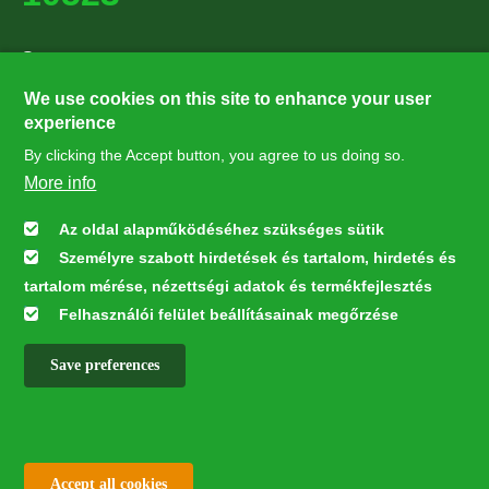
Supporters
27224
We use cookies on this site to enhance your user
experience
By clicking the Accept button, you agree to us doing so.
Hírlevél feliratkozás
More info
Értesüljön elsőként legfrissebb híreinkről, eseményeinkről!
Az oldal alapműködéséhez szükséges sütik
Személyre szabott hirdetések és tartalom, hirdetés és
Feliratkozás
tartalom mérése, nézettségi adatok és termékfejlesztés
Felhasználói felület beállításainak megőrzése
Save preferences
This webpage was developed with the financial contribution of the
European Union LIFE Program LIFE NGO 4GD/HU/000037
✕
All rights reserved © 2026
Withdraw consent
Accept all cookies