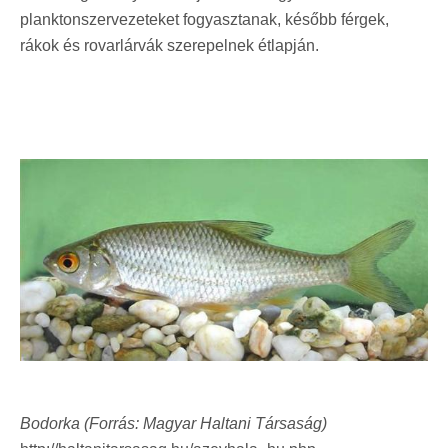
planktonszervezeteket fogyasztanak, később férgek,
rákok és rovarlárvák szerepelnek étlapján.
Bodorka (Forrás: Magyar Haltani Társaság)