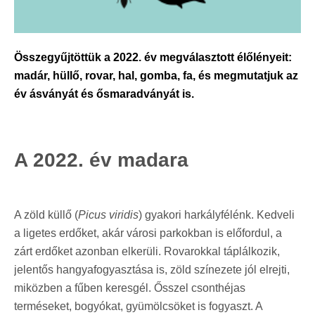
Összegyűjtöttük a 2022. év megválasztott élőlényeit:
madár, hüllő, rovar, hal, gomba, fa, és megmutatjuk az
év ásványát és ősmaradványát is.
A 2022. év madara
A zöld küllő (
Picus viridis
) gyakori harkályfélénk. Kedveli
a ligetes erdőket, akár városi parkokban is előfordul, a
zárt erdőket azonban elkerüli. Rovarokkal táplálkozik,
jelentős hangyafogyasztása is, zöld színezete jól elrejti,
miközben a fűben keresgél. Ősszel csonthéjas
terméseket, bogyókat, gyümölcsöket is fogyaszt.
A