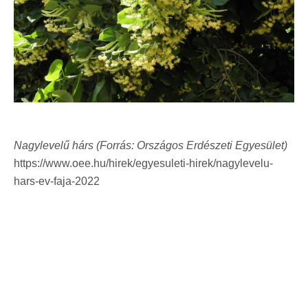
Nagylevelű hárs (Forrás: Országos Erdészeti Egyesület)
https://www.oee.hu/hirek/egyesuleti-hirek/nagylevelu-
hars-ev-faja-2022