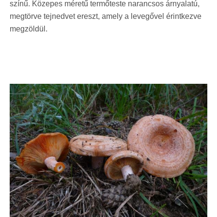
színű. Közepes méretű termőteste narancsos árnyalatú,
megtörve tejnedvet ereszt, amely a levegővel érintkezve
megzöldül.