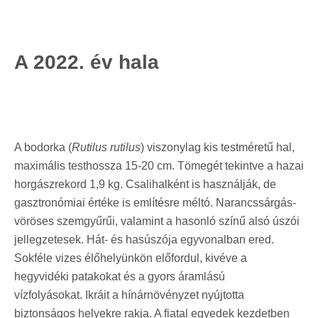
A 2022. év hala
A bodorka (
Rutilus rutilus
) viszonylag kis testméretű hal,
maximális testhossza 15-20 cm. Tömegét tekintve a hazai
horgászrekord 1,9 kg. Csalihalként is használják, de
gasztronómiai értéke is említésre méltó. Narancssárgás-
vöröses szemgyűrűi, valamint a hasonló színű alsó úszói
jellegzetesek. Hát- és hasúszója egyvonalban ered.
Sokféle vizes élőhelyünkön előfordul, kivéve a
hegyvidéki patakokat és a gyors áramlású
vízfolyásokat. Ikráit a
hínárnövényzet nyújtotta
biztonságos helyekre rakja. A fiatal egyedek kezdetben