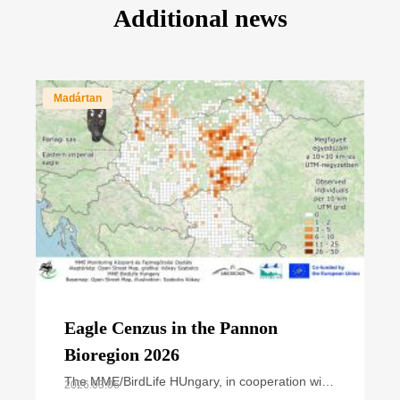
Additional news
Madártan
Eagle Cenzus in the Pannon
Bioregion 2026
The MME/BirdLife HUngary, in cooperation with
2026.03.06