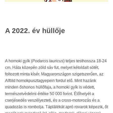
A 2022. év hüllője
A homoki gyík (
Podarcis tauricus
) teljes testhossza 18-24
cm. Háta közepén zöld sáv fut, melyet kétoldalt sötét,
foltozott minta kísér. Magyarországon szigetszerűen, az
Alföld homokpusztagyepein fordul elő. Mint hazánk
minden őshonos hüllőfaja, a homoki gyík is védett,
természetvédelmi értéke 50 000 forint. Élőhelyét a
cserjésedés veszélyezteti, és a cross-motorozás és a
quadozás is rombolja. Táplálékát apró rovarok képezik, őt