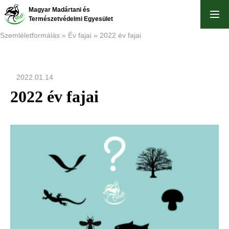
Skip
Magyar Madártani és
to
Természetvédelmi Egyesület
main
Szemléletformálás
Év fajai
2022 év fajai
content
Breadcrumb
2022.01.14
2022 év fajai