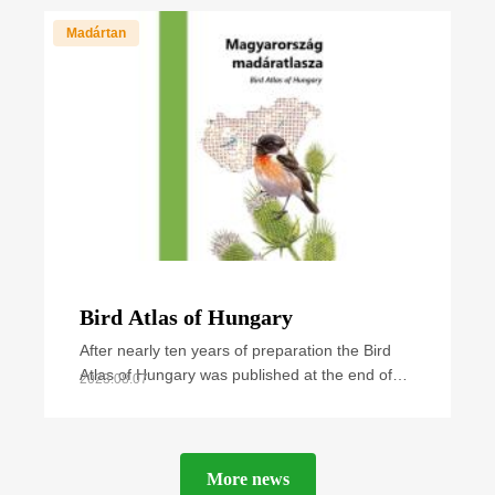
cases and
Madártan
Bird Atlas of Hungary
After nearly ten years of preparation the Bird
Atlas of Hungary was published at the end of
2023.08.07
September 2021. The book summarizes all
available
More news