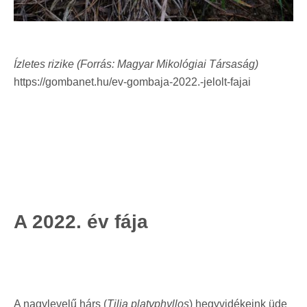
Ízletes rizike (Forrás: Magyar Mikológiai Társaság)
https://gombanet.hu/ev-gombaja-2022.-jelolt-fajai
A 2022. év fája
A nagylevelű hárs (
Tilia platyphyllos
) hegyvidékeink üde