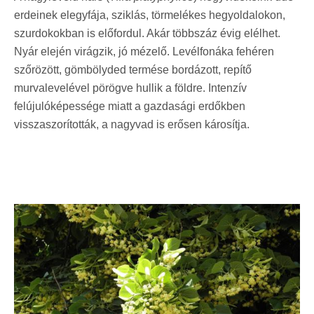
erdeinek elegyfája, sziklás, törmelékes hegyoldalokon,
szurdokokban is előfordul. Akár többszáz évig elélhet.
Nyár elején virágzik, j
ó mézelő.
Levélfonáka fehéren
szőrözött, gömbölyded termése bordázott, repítő
murvalevelével pörögve hullik a földre. Intenzív
felújulóképessége miatt a gazdasági erdőkben
visszaszorították, a nagyvad is erősen károsítja.