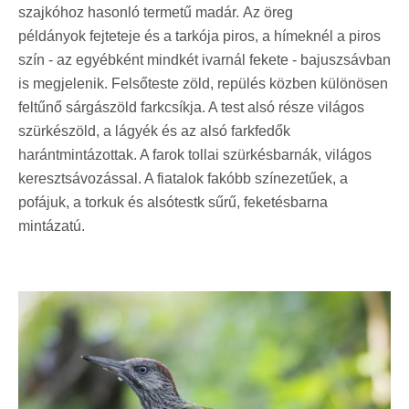
s
zajkóhoz hasonló termetű madár
.
Az öreg
példányok fejteteje és a tarkója piros, a hímeknél a piros
szín - az egyébként mindkét ivarnál fekete - bajuszsávban
is megjelenik. Felsőteste zöld, repülés közben különösen
feltűnő sárgászöld farkcsíkja. A test alsó része világos
szürkészöld, a lágyék és az alsó farkfedők
harántmintázottak. A farok tollai szürkésbarnák, világos
keresztsávozással. A fiatalok fakóbb színezetűek, a
pofájuk, a torkuk és alsótestk sűrű, feketésbarna
mintázatú.