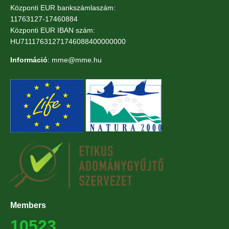
Központi EUR bankszámlaszám:
11763127-17460884
Központi EUR IBAN szám:
HU71117631271746088400000000
Információ
: mme@mme.hu
Members
10523