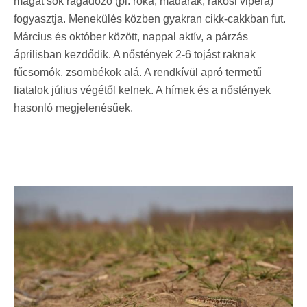
magát sok ragadozó (pl. róka, madarak, rákosi vipera)
fogyasztja. Menekülés közben gyakran cikk-cakkban fut.
Március és október között, nappal aktív, a párzás
áprilisban kezdődik. A nőstények 2-6 tojást raknak
fűcsomók, zsombékok alá. A rendkívül apró termetű
fiatalok július végétől kelnek. A hímek és a nőstények
hasonló megjelenésűek.