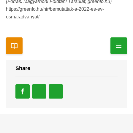
(Forrás: Magyarhoni Földtani Társulat, greenfo.hu)
https://greenfo.hu/hir/bemutattak-a-2022-es-ev-
osmaradvanyat/
Share