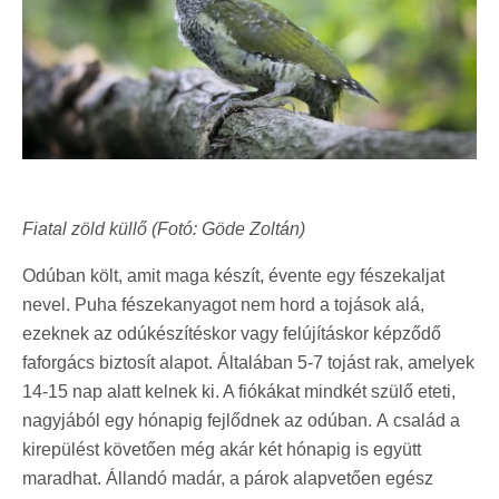
Fiatal zöld küllő (Fotó: Göde Zoltán)
Odúban költ, amit maga készít, évente egy fészekaljat
nevel. Puha fészekanyagot nem hord a tojások alá,
ezeknek az odúkészítéskor vagy felújításkor képződő
faforgács biztosít alapot. Általában 5-7 tojást rak, amelyek
14-15 nap alatt kelnek ki. A fiókákat mindkét szülő eteti,
nagyjából egy hónapig fejlődnek az odúban. A család a
kirepülést követően még akár két hónapig is együtt
maradhat. Állandó madár, a párok alapvetően egész