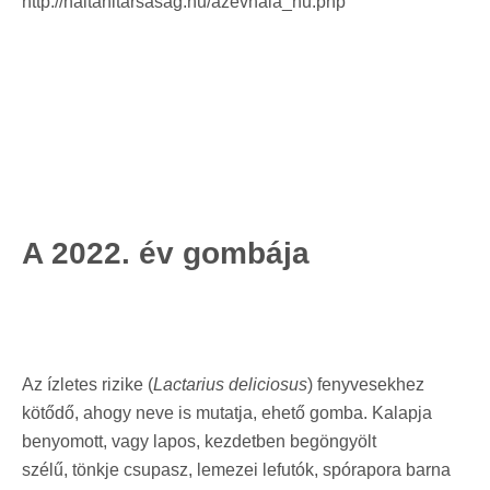
http://haltanitarsasag.hu/azevhala_hu.php
A 2022. év gombája
Az ízletes rizike (
Lactarius deliciosus
) fenyvesekhez
kötődő, ahogy neve is mutatja, ehető gomba. Kalapja
benyomott, vagy lapos,
kezdetben begöngyölt
szélű,
tönkje csupasz, lemezei lefutók, spórapora barna