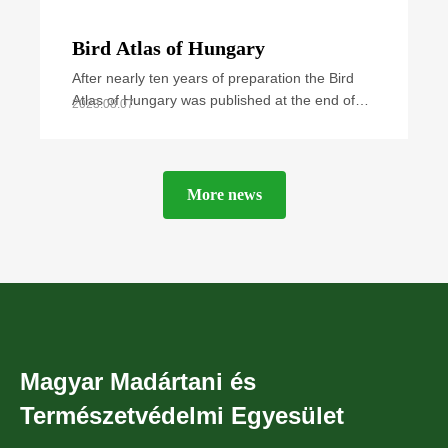
Bird Atlas of Hungary
After nearly ten years of preparation the Bird
Atlas of Hungary was published at the end of
2023.08.07
September 2021. The book summarizes all
available
More news
Magyar Madártani és
Természetvédelmi Egyesület