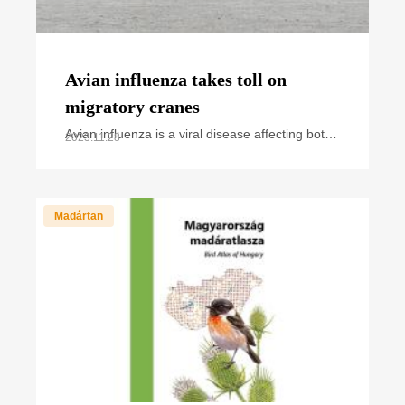
Avian influenza takes toll on
migratory cranes
Avian influenza is a viral disease affecting both
2023.11.28
wild and domestic birds. Over the past years,
we have regularly heard and read news about
cases and
Madártan