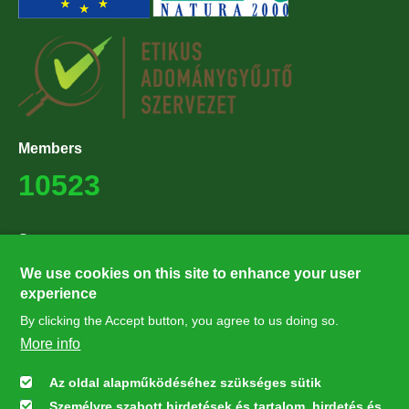
Members
10523
Supporters
27224
We use cookies on this site to enhance your user
experience
By clicking the Accept button, you agree to us doing so.
Hírlevél feliratkozás
More info
Értesüljön elsőként legfrissebb híreinkről, eseményeinkről!
Az oldal alapműködéséhez szükséges sütik
Személyre szabott hirdetések és tartalom, hirdetés és