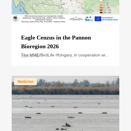
Eagle Cenzus in the Pannon
Bioregion 2026
The MME/BirdLife HUngary, in cooperation with
2026.03.06
national park directorates and other civil nature
conservation organizations, organized the
annual
Madártan