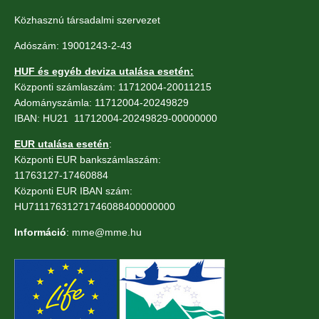
Közhasznú társadalmi szervezet
Adószám: 19001243-2-43
HUF és egyéb deviza utalása esetén:
Központi számlaszám: 11712004-20011215
Adományszámla: 11712004-20249829
IBAN: HU21 11712004-20249829-00000000
EUR utalása esetén
:
Központi EUR bankszámlaszám:
11763127-17460884
Központi EUR IBAN szám:
HU71117631271746088400000000
Információ
: mme@mme.hu