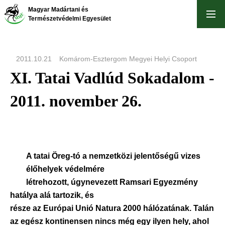
Skip
Magyar Madártani és
to
Természetvédelmi Egyesület
main
content
2011.10.21
Komárom-Esztergom Megyei Helyi Csoport
XI. Tatai Vadlúd Sokadalom -
2011. november 26.
A tatai Öreg-tó a nemzetközi jelentőségű vizes
élőhelyek védelmére
létrehozott, úgynevezett Ramsari Egyezmény
hatálya alá tartozik, és
része az Európai Unió Natura 2000 hálózatának. Talán
az egész kontinensen nincs még egy ilyen hely, ahol