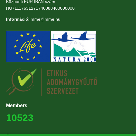
Központi EUR IBAN szám:
HU71117631271746088400000000
Információ
: mme@mme.hu
Members
10523
Supporters