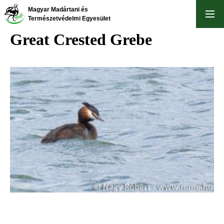
Skip
Magyar Madártani és
to
Természetvédelmi Egyesület
main
Great Crested Grebe
content