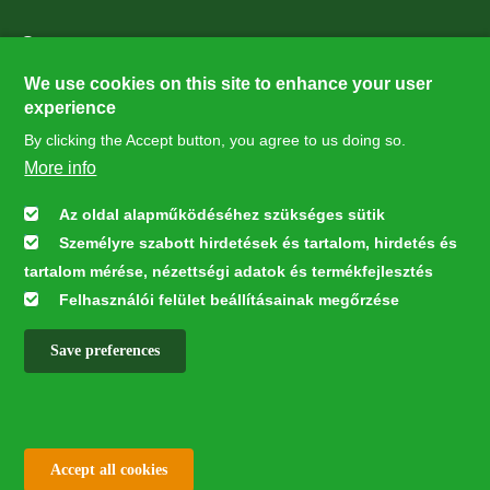
Supporters
27224
We use cookies on this site to enhance your user
experience
By clicking the Accept button, you agree to us doing so.
Hírlevél feliratkozás
More info
Értesüljön elsőként legfrissebb híreinkről, eseményeinkről!
Az oldal alapműködéséhez szükséges sütik
Személyre szabott hirdetések és tartalom, hirdetés és
Feliratkozás
tartalom mérése, nézettségi adatok és termékfejlesztés
Felhasználói felület beállításainak megőrzése
Save preferences
This webpage was developed with the financial contribution of the
European Union LIFE Program LIFE NGO 4GD/HU/000037
✕
All rights reserved © 2026
Withdraw consent
Accept all cookies