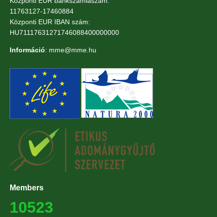
Központi EUR bankszámlaszám:
11763127-17460884
Központi EUR IBAN szám:
HU71117631271746088400000000
Információ
: mme@mme.hu
Members
10523