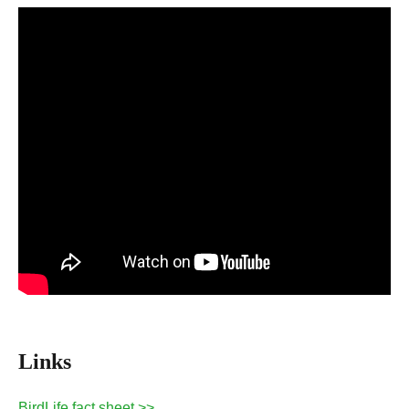
Links
BirdLife fact sheet >>