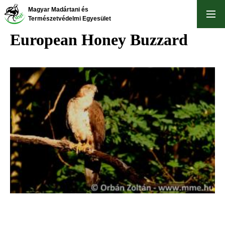
Skip
Magyar Madártani és
to
Természetvédelmi Egyesület
main
European Honey Buzzard
content