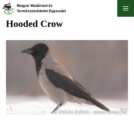
Skip
Magyar Madártani és
to
Természetvédelmi Egyesület
main
Hooded Crow
content