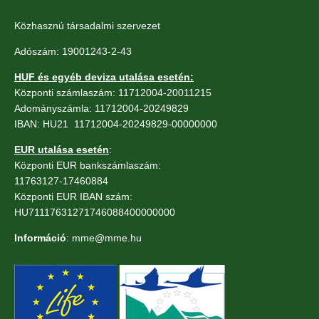
Közhasznú társadalmi szervezet
Adószám: 19001243-2-43
HUF és egyéb deviza utalása esetén:
Központi számlaszám: 11712004-20011215
Adományszámla: 11712004-20249829
IBAN: HU21 11712004-20249829-00000000
EUR utalása esetén
:
Központi EUR bankszámlaszám:
11763127-17460884
Központi EUR IBAN szám:
HU71117631271746088400000000
Információ
: mme@mme.hu