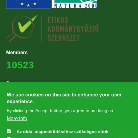
Members
10523
Supporters
27224
We use cookies on this site to enhance your user
experience
By clicking the Accept button, you agree to us doing so.
Hírlevél feliratkozás
More info
Értesüljön elsőként legfrissebb híreinkről, eseményeinkről!
Az oldal alapműködéséhez szükséges sütik