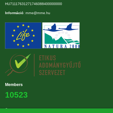
HU71117631271746088400000000
Információ
: mme@mme.hu
Members
10523
Supporters