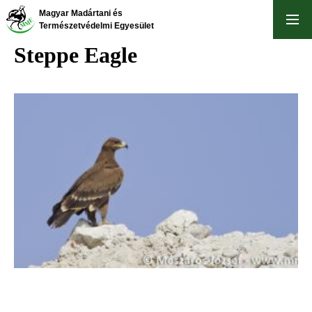
Skip
Magyar Madártani és
to
Természetvédelmi Egyesület
main
Steppe Eagle
content