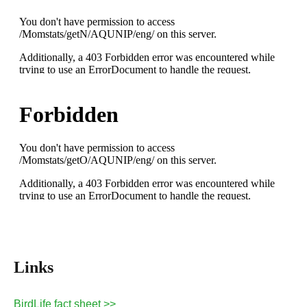
Links
BirdLife fact sheet >>