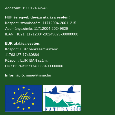
Adószám: 19001243-2-43
HUF és egyéb deviza utalása esetén:
Központi számlaszám: 11712004-20011215
Adományszámla: 11712004-20249829
IBAN: HU21 11712004-20249829-00000000
EUR utalása esetén
:
Központi EUR bankszámlaszám:
11763127-17460884
Központi EUR IBAN szám:
HU71117631271746088400000000
Információ
: mme@mme.hu