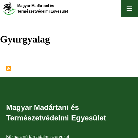
Skip
Magyar Madártani és
to
Természetvédelmi Egyesület
main
content
Gyurgyalag
Magyar Madártani és
Természetvédelmi Egyesület
Közhasznú társadalmi szervezet