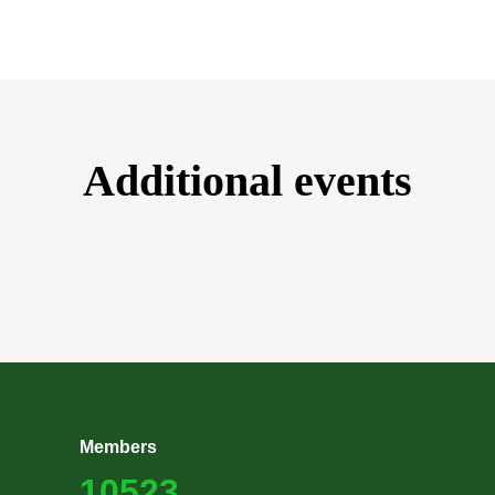
Additional events
Members
10523