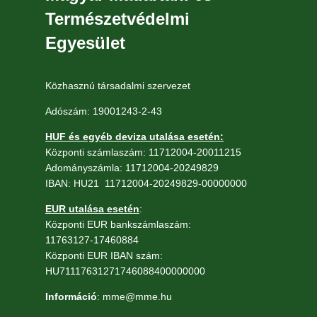
Természetvédelmi
Egyesület
Közhasznú társadalmi szervezet
Adószám: 19001243-2-43
HUF és egyéb deviza utalása esetén:
Központi számlaszám: 11712004-20011215
Adományszámla: 11712004-20249829
IBAN: HU21 11712004-20249829-00000000
EUR utalása esetén
:
Központi EUR bankszámlaszám:
11763127-17460884
Központi EUR IBAN szám:
HU71117631271746088400000000
Információ
: mme@mme.hu