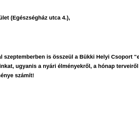
let (Egészségház utca 4.),
 szeptemberben is összeül a Bükki Helyi Csoport "e
ainkat, ugyanis a nyári élményekről,
a hónap terveiről
eménye számít!