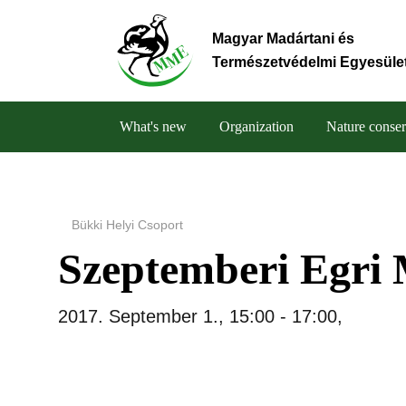
Skip
to
Magyar Madártani és
main
Természetvédelmi Egyesüle
content
What's new
Organization
Nature conser
Main
navigation
Bükki Helyi Csoport
Szeptemberi Egri
2017. September 1., 15:00
-
17:00
,