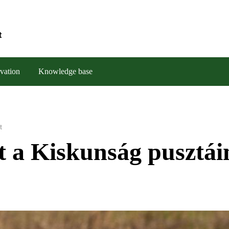
t
vation
Knowledge base
t
 a Kiskunság pusztái