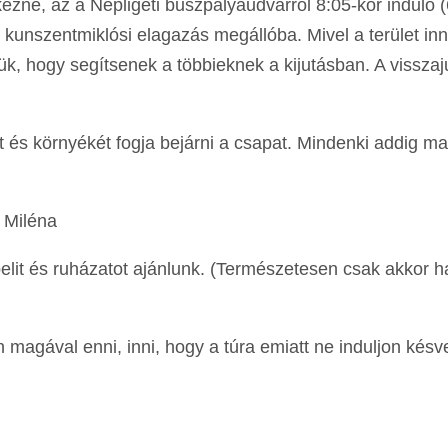
zne, az a Népligeti buszpályaudvarról 8:05-kor induló (
aj, kunszentmiklósi elagazás megállóba. Mivel a terület i
jük, hogy segítsenek a többieknek a kijutásban. A visszaj
 és környékét fogja bejárni a csapat. Mindenki addig ma
.
 Miléna
belit és ruházatot ajánlunk. (Természetesen csak akkor h
 magával enni, inni, hogy a túra emiatt ne induljon késv