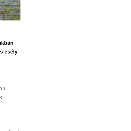
zakban
s esély
an.
k