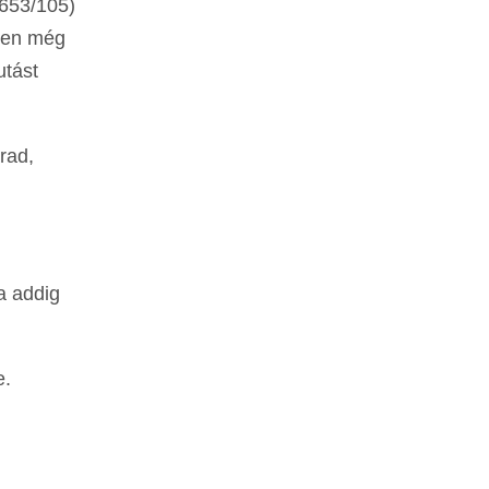
653/105)
nnen még
utást
rad,
a addig
e.