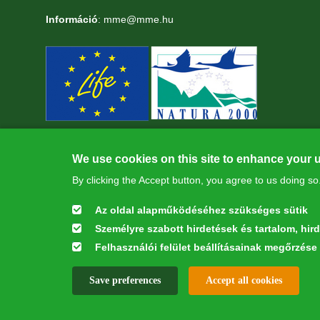
Információ
: mme@mme.hu
We use cookies on this site to enhance your 
By clicking the Accept button, you agree to us doing so
Az oldal alapműködéséhez szükséges sütik
Személyre szabott hirdetések és tartalom, hir
Felhasználói felület beállításainak megőrzése
This webpage was developed with the financial contribution of 
W
Save preferences
Accept all cookies
All rights reserved © 2026