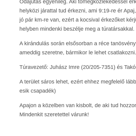
Odajutás egyénileg. Aki tömegközlekedéssel érke
helyközi járattal tud érkezni, ami 9:19-re ér Ap
jó pár km-re van, ezért a kocsival érkezőket kér
helyben mindenki beszélje meg a túratársakkal.
A kirándulás során elsősorban a réce tanösvényt
ameddig szeretne, bármikor le lehet csatlakozni
Túravezető: Juhász Imre (20/205-7351) és Takó
A terület sáros lehet, ezért ehhez megfelelő láb
esik csapadék)
Apajon a közelben van kisbolt, de aki tud hozzon
Mindenkit szeretettel várunk!