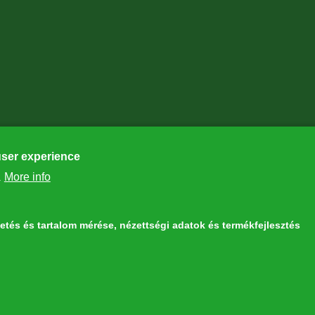
user experience
More info
.
detés és tartalom mérése, nézettségi adatok és termékfejlesztés
the European Union LIFE Program LIFE NGO 4GD/HU/000037
ithdraw consent