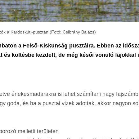
k a Kardoskúti-pusztán (Fotó: Csibrány Balázs)
mbaton a Felső-Kiskunság pusztáira. Ebben az idős
 és költésbe kezdett, de még késői vonuló fajokkal i
illetve énekesmadarakra is lehet számítani nagy fajszámb
agy goda, és ha a pusztai vizek adottak, akkor nagyon so
orozó melletti területen