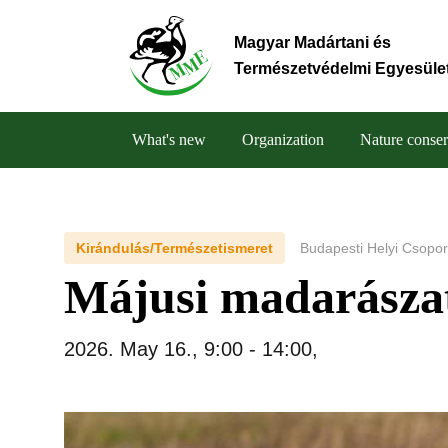
Skip
to
Magyar Madártani és
main
Természetvédelmi Egyesüle
content
What's new
Organization
Nature conser
Main
navigation
Kirándulás/Természetismeret
Budapesti Helyi Csopor
Májusi madarászat
2026. May 16., 9:00
-
14:00
,