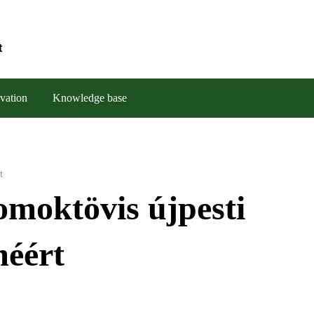
t
vation
Knowledge base
t
omoktövis újpesti
méért