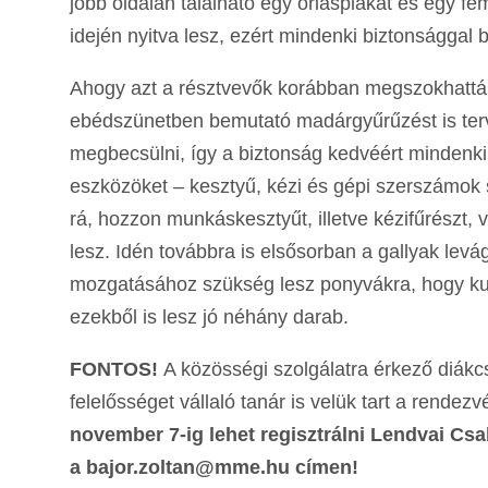
jobb oldalán található egy óriásplakát és egy fé
idején nyitva lesz, ezért mindenki biztonsággal 
Ahogy azt a résztvevők korábban megszokhatták, a
ebédszünetben bemutató madárgyűrűzést is terv
megbecsülni, így a biztonság kedvéért mindenk
eszközöket – kesztyű, kézi és gépi szerszámok s
rá, hozzon munkáskesztyűt, illetve kézifűrészt,
lesz. Idén továbbra is elsősorban a gallyak lev
mozgatásához szükség lesz ponyvákra, hogy ku
ezekből is lesz jó néhány darab.
FONTOS!
A közösségi szolgálatra érkező diákc
felelősséget vállaló tanár is velük tart a rende
november 7-ig lehet regisztrálni Lendvai Cs
a bajor.zoltan@mme.hu címen!