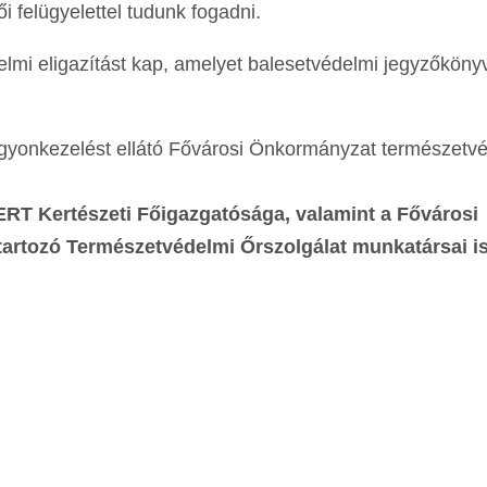
i felügyelettel tudunk fogadni.
lmi eligazítást kap, amelyet balesetvédelmi jegyzőköny
gyonkezelést ellátó Fővárosi Önkormányzat természetv
ERT Kertészeti Főigazgatósága, valamint a Fővárosi
artozó Természetvédelmi Őrszolgálat munkatársai i