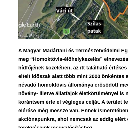
A Magyar Madártani és Természetvédelmi Egy
meg “Homoktövis-élőhelykezelés” elnevezésű
hídfőjének közelében, az itt található ért
eltelt időszak alatt több mint 3000 önkéntes
névadó homoktövis állománya erősödött meg, 
növény- illetve állatfajok életkörülményei 
korántsem érte el végleges célját. A terület 
elérése még messze van. Ennek ismeretében s
akciónapunkra, ahol nemcsak az eddig elért
törekvéseink megvalósításhoz.