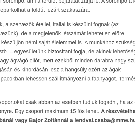
m sorompó, ami a terület bejáratát zárja le. A sorompó a 
beparkolhat a földút lezárt szakaszára.
 szervezők étellel, itallal is készülni fognak (az
ezünk), de a megjelenők létszámát lehetetlen előre
i készüljön némi saját élelemmel is. A munkához szüksé
tb. – egyesületünk biztosítani fogja, de akinek lehetős
 vagy ágvágó ollót, mert ezekből minden darabra nagy s
ágásán és kihordásán lesz a hangsúly ezért az ágak
pacokban lehessen szállítmányozni a faanyagot. Termé
soportokat csak abban az esetben tudjuk fogadni, ha az 
zvényre. Egy csoport maximum 15 fős lehet.
A részvételh
abánál vagy Bajor Zoltánnál a lendvai.csaba@mme.hu,