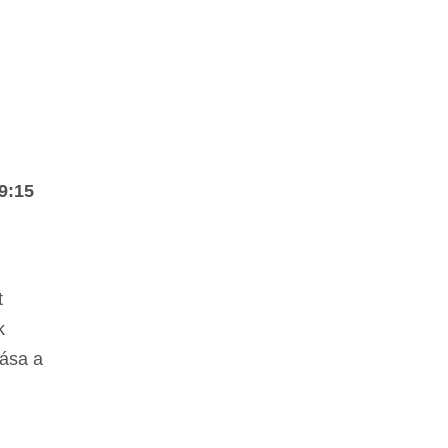
9:15
t
k
vása a