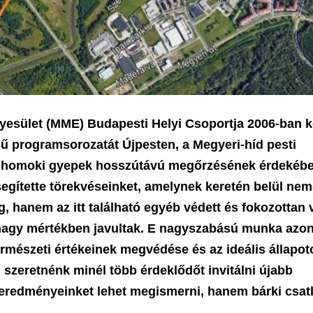
esület (MME) Budapesti Helyi Csoportja 2006-ban k
 programsorozatát Újpesten, a Megyeri-híd pesti
ékes homoki gyepek hosszútávú megőrzésének érdekébe
 segítette törekvéseinket, amelynek keretén belül ne
hanem az itt található egyéb védett és fokozottan 
is nagy mértékben javultak. E nagyszabású munka azo
természeti értékeinek megvédése és az ideális állapot
zeretnénk minél több érdeklődőt invitálni újabb
 eredményeinket lehet megismerni, hanem bárki csat