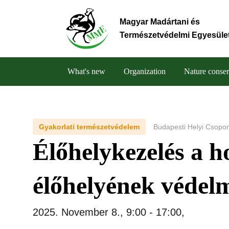
Skip
to
Magyar Madártani és
main
Természetvédelmi Egyesüle
content
What's new
Organization
Nature conser
Main
navigation
Gyakorlati természetvédelem
Budapesti Helyi Csopor
Élőhelykezelés a h
élőhelyének védel
2025. November 8., 9:00
-
17:00
,