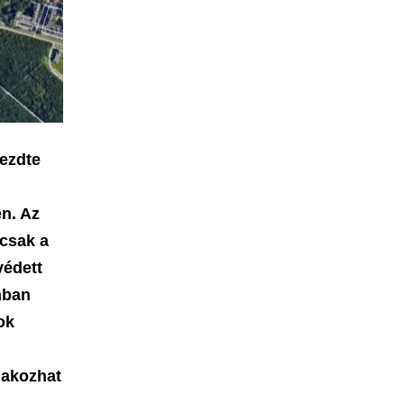
ezdte
n. Az
mcsak a
védett
nban
ok
lakozhat