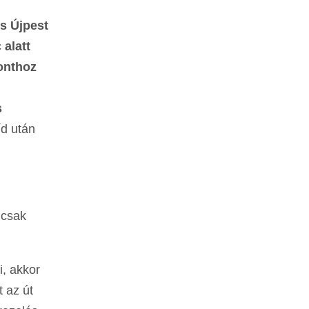
s Újpest
 alatt
ponthoz
s
íd után
 csak
i, akkor
t az út