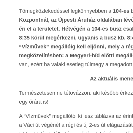
Tömegközlekedéssel legkönnyebben a
104-es 
Központnál, az Újpesti Áruház oldalában lévő 
éri el a területet. Hétvégén a 104-es busz c
8:35 körül megérkezni, ugyanis a busz kb. 8:4
“Vízművek” megállóig kell eljönni, mely a ré
megközelítésben: a Megyeri-híd előtti megál
van, ezért ha valaki esetleg túlmegy a megadott 
Az aktuális men
Természetesen ne tétovázzon, aki később érkezn
egy órára is!
A “Vízművek” megállótól ki lesz táblázva az érin
a Váci út végénél a régi és új 2-es út elágazásátó