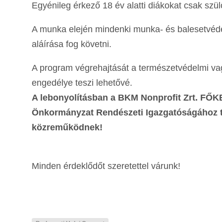
Egyénileg érkező 18 év alatti diákokat csak szülő
A munka elején mindenki munka- és balesetvéde
aláírása fog követni.
A program végrehajtását a természetvédelmi va
engedélye teszi lehetővé.
A lebonyolításban a BKM Nonprofit Zrt. FŐK
Önkormányzat Rendészeti Igazgatóságához t
közreműködnek!
Minden érdeklődőt szeretettel várunk!