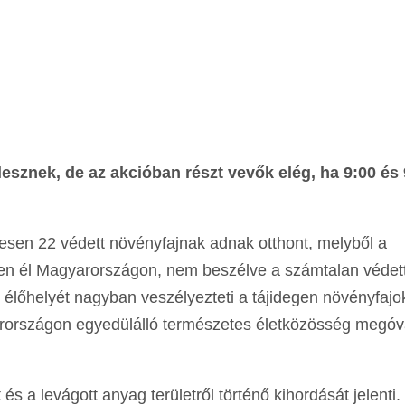
lesznek, de az akcióban részt vevők elég, ha 9:00 és 
esen 22 védett növényfajnak adnak otthont, melyből a
en él Magyarországon, nem beszélve a számtalan védet
ek élőhelyét nagyban veszélyezteti a tájidegen növényfajo
arországon egyedülálló természetes életközösség megó
és a levágott anyag területről történő kihordását jelenti.