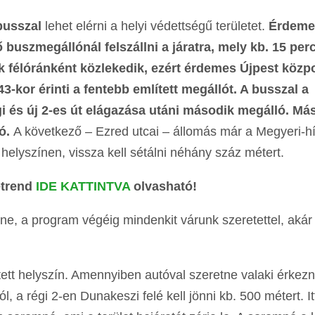
busszal
lehet elérni a helyi védettségű területet.
Érdeme
buszmegállónál felszállni a járatra, mely kb. 15 perc
sak félóránként közlekedik, ezért érdemes Újpest köz
3-kor érinti a fentebb említett megállót. A busszal a
gi és új 2-es út elágazása utáni második megálló. Má
ló.
A következő – Ezred utcai – állomás már a Megyeri-h
helyszínen, vissza kell sétálni néhány száz métert.
etrend
IDE KATTINTVA
olvasható!
e, a program végéig mindenkit várunk szeretettel, akár
tett helyszín. Amennyiben autóval szeretne valaki érkezn
l, a régi 2-en Dunakeszi felé kell jönni kb. 500 métert. It