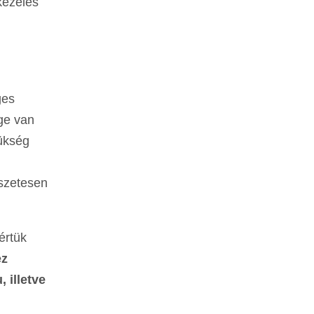
kezelés
ges
ége van
zükség
szetesen
értük
ez
 illetve