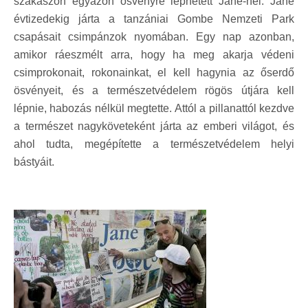
szakaszon egyazon ösvényre léphetett Jane-nel. Jane
évtizedekig járta a tanzániai Gombe Nemzeti Park
csapásait csimpánzok nyomában. Egy nap azonban,
amikor ráeszmélt arra, hogy ha meg akarja védeni
csimprokonait, rokonainkat, el kell hagynia az őserdő
ösvényeit, és a természetvédelem rögös útjára kell
lépnie, habozás nélkül megtette. Attól a pillanattól kezdve
a természet nagyköveteként járta az emberi világot, és
ahol tudta, megépítette a természetvédelem helyi
bástyáit.