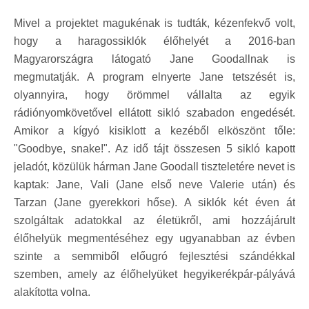
Mivel a projektet magukénak is tudták, kézenfekvő volt,
hogy a haragossiklók élőhelyét a 2016-ban
Magyarországra látogató Jane Goodallnak is
megmutatják. A program elnyerte Jane tetszését is,
olyannyira, hogy örömmel vállalta az egyik
rádiónyomkövetővel ellátott sikló szabadon engedését.
Amikor a kígyó kisiklott a kezéből elköszönt tőle:
"Goodbye, snake!". Az idő tájt összesen 5 sikló kapott
jeladót, közülük hárman Jane Goodall tiszteletére nevet is
kaptak: Jane, Vali (Jane első neve Valerie után) és
Tarzan (Jane gyerekkori hőse). A siklók két éven át
szolgáltak adatokkal az életükről, ami hozzájárult
élőhelyük megmentéséhez egy ugyanabban az évben
szinte a semmiből előugró fejlesztési szándékkal
szemben, amely az élőhelyüket hegyikerékpár-pályává
alakította volna.