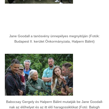
Jane Goodall a tanösvény ünnepélyes megnyitóján (Fotók:
Budapest II. kerület Önkormányzata, Halpern Bálint)
Babocsay Gergely és Halpern Bálint mutatják be Jane Goodall-
nak az élőhelyet és az itt élő haragossiklókat (Fotó: Balogh