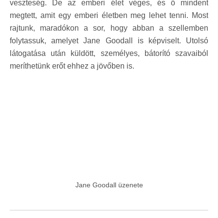
veszteség. De az emberi élet véges, és ő mindent
megtett, amit egy emberi életben meg lehet tenni. Most
rajtunk, maradókon a sor, hogy abban a szellemben
folytassuk, amelyet Jane Goodall is képviselt. Utolsó
látogatása után küldött, személyes, bátorító szavaiból
meríthetünk erőt ehhez a jövőben is.
Jane Goodall üzenete