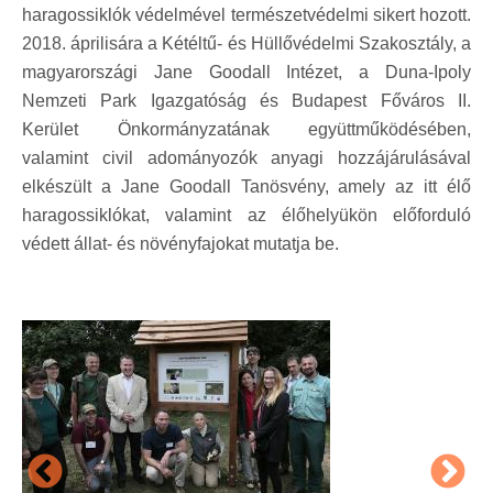
haragossiklók védelmével természetvédelmi sikert hozott.
2018. áprilisára a Kétéltű- és Hüllővédelmi Szakosztály, a
magyarországi Jane Goodall Intézet, a Duna-Ipoly
Nemzeti Park Igazgatóság és Budapest Főváros II.
Kerület Önkormányzatának együttműködésében,
valamint civil adományozók anyagi hozzájárulásával
elkészült a Jane Goodall Tanösvény, amely az itt élő
haragossiklókat, valamint az élőhelyükön előforduló
védett állat- és növényfajokat mutatja be.