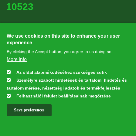
10523
Supporters
27224
We use cookies on this site to enhance your user
experience
By clicking the Accept button, you agree to us doing so.
Hírlevél feliratkozás
More info
Értesüljön elsőként legfrissebb híreinkről, eseményeinkről!
Az oldal alapműködéséhez szükséges sütik
Személyre szabott hirdetések és tartalom, hirdetés és
Feliratkozás
tartalom mérése, nézettségi adatok és termékfejlesztés
Felhasználói felület beállításainak megőrzése
Save preferences
This webpage was developed with the financial contribution of the
European Union LIFE Program LIFE NGO 4GD/HU/000037
✕
All rights reserved © 2026