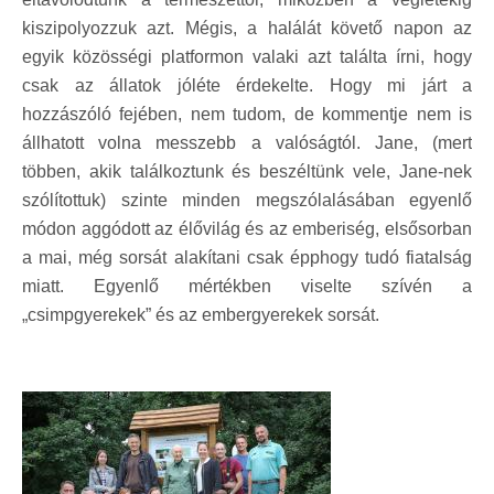
kiszipolyozzuk azt. Mégis, a halálát követő napon az
egyik közösségi platformon valaki azt találta írni, hogy
csak az állatok jóléte érdekelte. Hogy mi járt a
hozzászóló fejében, nem tudom, de kommentje nem is
állhatott volna messzebb a valóságtól. Jane, (mert
többen, akik találkoztunk és beszéltünk vele, Jane-nek
szólítottuk) szinte minden megszólalásában egyenlő
módon aggódott az élővilág és az emberiség, elsősorban
a mai, még sorsát alakítani csak épphogy tudó fiatalság
miatt. Egyenlő mértékben viselte szívén a
„csimpgyerekek” és az embergyerekek sorsát.