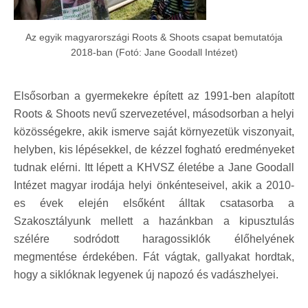
Az egyik magyarországi Roots & Shoots csapat bemutatója
2018-ban (Fotó: Jane Goodall Intézet)
Elsősorban a gyermekekre épített az 1991-ben alapított
Roots & Shoots nevű szervezetével, másodsorban a helyi
közösségekre, akik ismerve saját környezetük viszonyait,
helyben, kis lépésekkel, de kézzel fogható eredményeket
tudnak elérni. Itt lépett a KHVSZ életébe a Jane Goodall
Intézet magyar irodája helyi önkénteseivel, akik a 2010-
es évek elején elsőként álltak csatasorba a
Szakosztályunk mellett a hazánkban a kipusztulás
szélére sodródott haragossiklók élőhelyének
megmentése érdekében. Fát vágtak, gallyakat hordtak,
hogy a siklóknak legyenek új napozó és vadászhelyei.