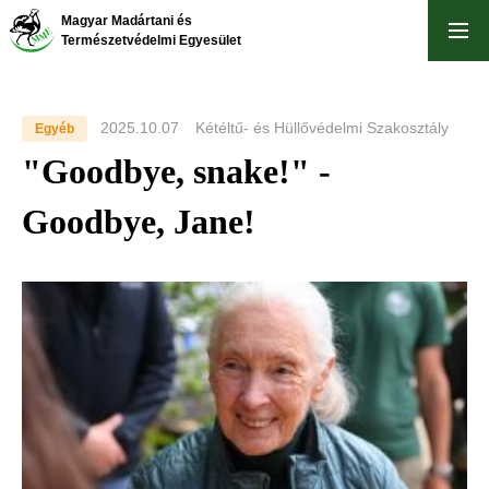
Skip
Magyar Madártani és
to
Természetvédelmi Egyesület
main
content
2025.10.07
Kétéltű- és Hüllővédelmi Szakosztály
Egyéb
"Goodbye, snake!" -
Goodbye, Jane!