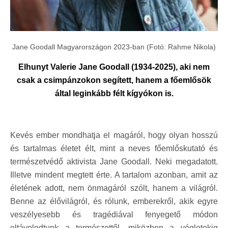
Jane Goodall Magyarországon 2023-ban (Fotó: Rahme Nikola)
Elhunyt Valerie Jane Goodall (1934-2025), aki nem
csak a csimpánzokon segített, hanem a főemlősök
által leginkább félt kígyókon is.
Kevés ember mondhatja el magáról, hogy olyan hosszú
és tartalmas életet élt, mint a neves főemlőskutató és
természetvédő aktivista Jane Goodall. Neki megadatott.
Illetve mindent megtett érte. A tartalom azonban, amit az
életének adott, nem önmagáról szólt, hanem a világról.
Benne az élővilágról, és rólunk, emberekről, akik egyre
veszélyesebb és tragédiával fenyegető módon
eltávolodtunk a természettől, miközben a végletekig