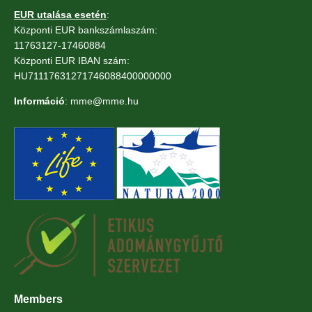
EUR utalása esetén
:
Központi EUR bankszámlaszám:
11763127-17460884
Központi EUR IBAN szám:
HU71117631271746088400000000
Információ
: mme@mme.hu
Members