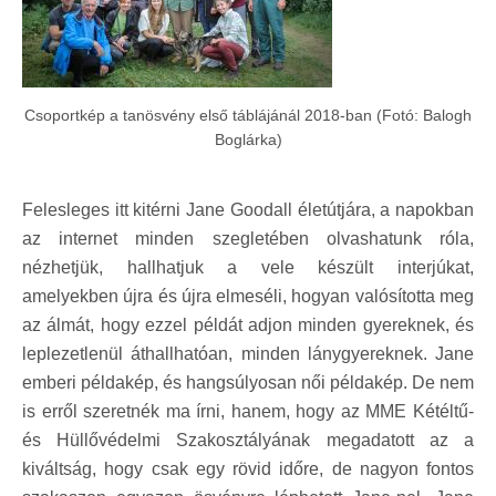
Csoportkép a tanösvény első táblájánál 2018-ban (Fotó: Balogh
Boglárka)
Felesleges itt kitérni Jane Goodall életútjára, a napokban
az internet minden szegletében olvashatunk róla,
nézhetjük, hallhatjuk a vele készült interjúkat,
amelyekben újra és újra elmeséli, hogyan valósította meg
az álmát, hogy ezzel példát adjon minden gyereknek, és
leplezetlenül áthallhatóan, minden lánygyereknek. Jane
emberi példakép, és hangsúlyosan női példakép. De nem
is erről szeretnék ma írni, hanem, hogy az MME Kétéltű-
és Hüllővédelmi Szakosztályának megadatott az a
kiváltság, hogy csak egy rövid időre, de nagyon fontos