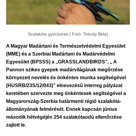
Szalakóta gyűrűzése ( Fotó: Tokody Béla)
A Magyar Madártani és Természetvédelmi Egyesület
(MME) és a Szerbiai Madártani és Madárvédelmi
Egyesület (BPSSS) a „GRASSLANDBIRDS”, „ A
Pannon szikes gyepek madárvilágának megőrzése
környezeti nevelés és önkéntes munka segítségével
(HUSRB/23S/12/043)” elnevezésű interreg pályázat
keretében szervezte meg önkéntesek segítségével a
Magyarország-Szerbia határmenti régió szalakóta-
állományának felmérését. Ennek kapcsán június
második hétvégéjén 254 szalakótaodú ellenőrzése
zajlott le.