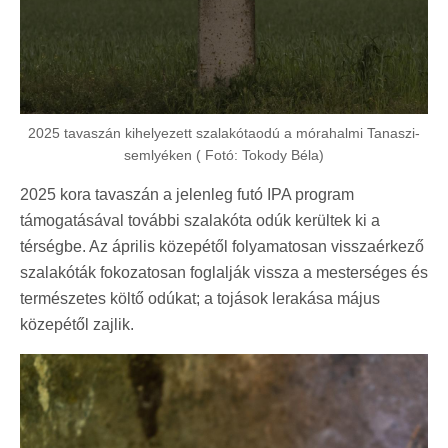
2025 tavaszán kihelyezett szalakótaodú a mórahalmi Tanaszi-
semlyéken ( Fotó: Tokody Béla)
2025 kora tavaszán a jelenleg futó IPA program
támogatásával további szalakóta odúk kerültek ki a
térségbe. Az április közepétől folyamatosan visszaérkező
szalakóták fokozatosan foglalják vissza a mesterséges és
természetes költő odúkat; a tojások lerakása május
közepétől zajlik.