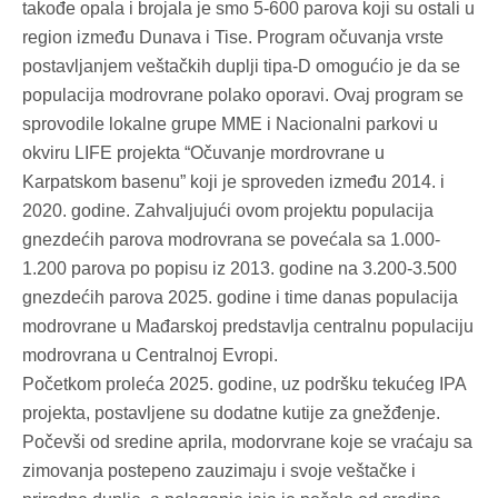
takođe opala i brojala je smo 5-600 parova koji su ostali u
region između Dunava i Tise. Program očuvanja vrste
postavljanjem veštačkih duplji tipa-D omogućio je da se
populacija modrovrane polako oporavi. Ovaj program se
sprovodile lokalne grupe MME i Nacionalni parkovi u
okviru LIFE projekta “Očuvanje mordrovrane u
Karpatskom basenu” koji je sproveden između 2014. i
2020. godine. Zahvaljujući ovom projektu populacija
gnezdećih parova modrovrana se povećala sa 1.000-
1.200 parova po popisu iz 2013. godine na 3.200-3.500
gnezdećih parova 2025. godine i time danas populacija
modrovrane u Mađarskoj predstavlja centralnu populaciju
modrovrana u Centralnoj Evropi.
Početkom proleća 2025. godine, uz podršku tekućeg IPA
projekta, postavljene su dodatne kutije za gnežđenje.
Počevši od sredine aprila, modorvrane koje se vraćaju sa
zimovanja postepeno zauzimaju i svoje veštačke i