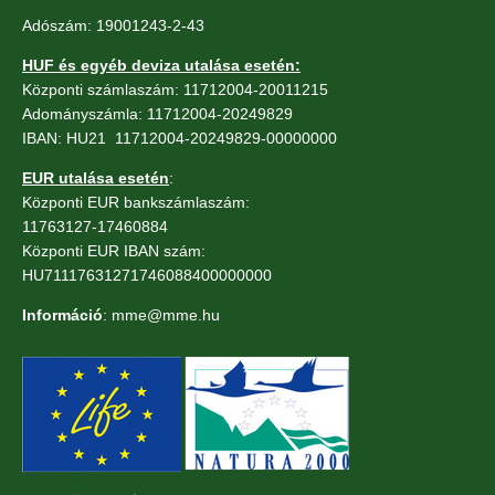
Adószám: 19001243-2-43
HUF és egyéb deviza utalása esetén:
Központi számlaszám: 11712004-20011215
Adományszámla: 11712004-20249829
IBAN: HU21 11712004-20249829-00000000
EUR utalása esetén
:
Központi EUR bankszámlaszám:
11763127-17460884
Központi EUR IBAN szám:
HU71117631271746088400000000
Információ
: mme@mme.hu