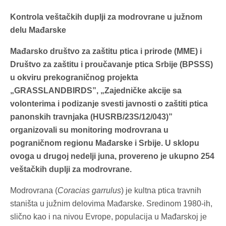
Kontrola veštačkih duplji za modrovrane u južnom
delu Mađarske
Mađarsko društvo za zaštitu ptica i prirode (MME) i
Društvo za zaštitu i proučavanje ptica Srbije (BPSSS)
u okviru prekograničnog projekta
„GRASSLANDBIRDS”, „Zajedničke akcije sa
volonterima i podizanje svesti javnosti o zaštiti ptica
panonskih travnjaka (HUSRB/23S/12/043)”
organizovali su monitoring modrovrana u
pograničnom regionu Mađarske i Srbije. U sklopu
ovoga u drugoj nedelji juna, provereno je ukupno 254
veštačkih duplji za modrovrane.
Modrovrana (
Coracias garrulus
) je kultna ptica travnih
staništa u južnim delovima Mađarske. Sredinom 1980-ih,
slično kao i na nivou Evrope, populacija u Mađarskoj je