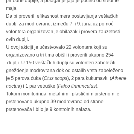
prirodne duplje, a polaganje jaja je počelo od sredine
maja.
Da bi proverili efikasnost mera postavljanja veštačkih
duplji za modrovrane, između 7. i 9. juna uz pomoć
volontera organizovan je obilazak i provera zauzetosti
ovih duplji.
U ovoj akiciji je učestvovalo 22 volontera koji su
organizovano u tri tima obišli i proverili ukupno 254
duplji. U 150 veštačkih duplji su volonteri zabeležili
gneždenje modrovrana dok od ostalih vrsta zabeleženo
je 5 parova ćuka (
Otus scops
), 2 para kukumavki (
Athene
noctu
a) i 1 par vetruške (
Falco tinnunculus
).
Tokom monitoringa, metalnim i plastičnim prstenom je
prstenovano ukupno 39 modrovrana od strane
prstenovača i bilo je 9 kontrolnih nalaza.