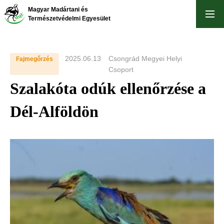
Skip
Magyar Madártani és
to
Természetvédelmi Egyesület
main
content
2025.06.13
Csongrád Megyei Helyi
Fajmegőrzés
Csoport
Szalakóta odúk ellenőrzése a
Dél-Alföldön