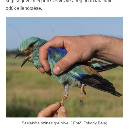
segítségével meg lett szervezve a régióban található
odúk ellenőrzése.
Szalakóta színes gyűrűvel ( Fotó: Tokody Béla)