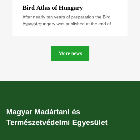
Bird Atlas of Hungary
After nearly ten years of preparation the Bird
Atlas of Hungary was published at the end of
2023.08.07
September 2021. The book summarizes all
available
More news
Magyar Madártani és
Természetvédelmi Egyesület