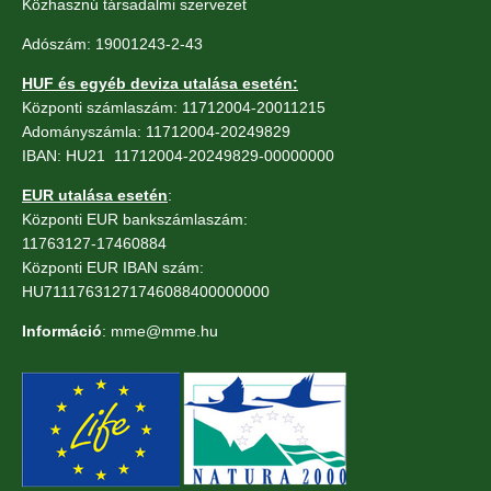
Közhasznú társadalmi szervezet
Adószám: 19001243-2-43
HUF és egyéb deviza utalása esetén:
Központi számlaszám: 11712004-20011215
Adományszámla: 11712004-20249829
IBAN: HU21 11712004-20249829-00000000
EUR utalása esetén
:
Központi EUR bankszámlaszám:
11763127-17460884
Központi EUR IBAN szám:
HU71117631271746088400000000
Információ
: mme@mme.hu