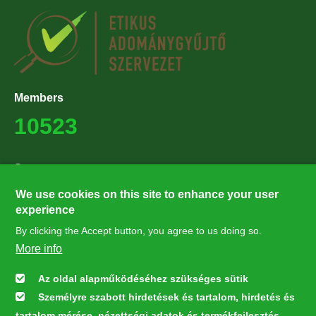
Members
10523
Supporters
27224
We use cookies on this site to enhance your user
experience
By clicking the Accept button, you agree to us doing so.
Hírlevél feliratkozás
More info
Értesüljön elsőként legfrissebb híreinkről, eseményeinkről!
Az oldal alapműködéséhez szükséges sütik
Személyre szabott hirdetések és tartalom, hirdetés és
Feliratkozás
tartalom mérése, nézettségi adatok és termékfejlesztés