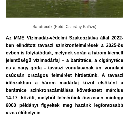
Barátrécék (Fotó: Csibrány Balázs)
Az MME Vízimadár-védelmi Szakosztálya által 2022-
ben elindított tavaszi szinkronfelmérések a 2025-ös
évben is folytatódtak, melynek során a három kiemelt
jelentőségű vízimadárfaj – a barátréce, a cigányréce
és a nagy goda – tavaszi vonulásának ún. vonulási
csúcsán országos felmérést hirdettünk. A tavaszi
időszakban a három madárfaj közül elsőként a
barátréce szinkronszámlálása következett március
14-17. között, melyből felmérőink összesen mintegy
6000 példányt figyeltek meg hazánk legfontosabb
vizes élőhelyein.