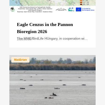
Eagle Cenzus in the Pannon
Bioregion 2026
The MME/BirdLife HUngary, in cooperation with
2026.03.06
national park directorates and other civil nature
conservation organizations, organized the
annual
Madártan