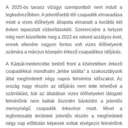
A 2025-ös tavasz vízügyi szempontból nem indult a
legkedvezőbben. A jelentősebb téli csapadék elmaradása
miatt a vizes élőhelyek állapota elmaradt a korábbi két
évben tapasztalt vízborításoktól. Szerencsére a helyzet
még nem közelítette meg a 2022-es rekord aszályos évet,
ennek ellenére nagyon fontos volt vizes élőhelyeink
számára a március közepén érkező csapadékos időjárás.
A Kárpát-medencébe betörő front a kíséretében érkező
csapadékkal mondhatni „telibe találta” a szakosztályunk
által meghirdetett négy napos felmérési időszakot. Az
ország nagy részén az időjárás nem tette lehetővé a
számlálást, bár az általában vizes élőhelyeket látogató
felmérőink nem tudtak őszintén bánkódni a jelentős
mennyiségű csapadék érkezése miatt. Mivel a
legfontosabb területek jelentős részén a meghirdetett
négy nap előtt/után képesek voltak elvégezni felmérőink