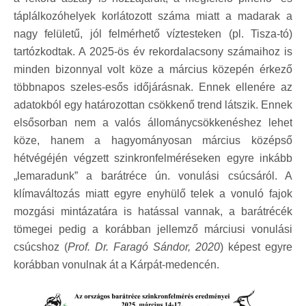
táplálkozóhelyek korlátozott száma miatt a madarak a
nagy felületű, jól felmérhető víztesteken (pl. Tisza-tó)
tartózkodtak. A 2025-ös év rekordalacsony számaihoz is
minden bizonnyal volt köze a március közepén érkező
többnapos szeles-esős időjárásnak. Ennek ellenére az
adatokból egy határozottan csökkenő trend látszik. Ennek
elsősorban nem a valós állománycsökkenéshez lehet
köze, hanem a hagyományosan március középső
hétvégéjén végzett szinkronfelméréseken egyre inkább
„lemaradunk” a barátréce ún. vonulási csúcsáról. A
klímaváltozás miatt egyre enyhülő telek a vonuló fajok
mozgási mintázatára is hatással vannak, a barátrécék
tömegei pedig a korábban jellemző márciusi vonulási
csúcshoz (
Prof. Dr. Faragó Sándor, 2020
) képest egyre
korábban vonulnak át a Kárpát-medencén.