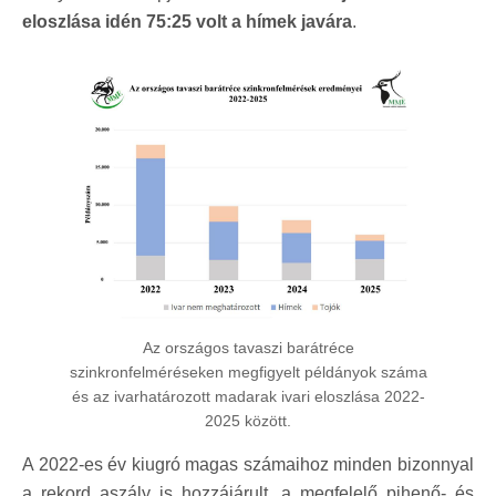
eloszlása idén 75:25 volt a hímek javára
.
Az országos tavaszi barátréce
szinkronfelméréseken megfigyelt példányok száma
és az ivarhatározott madarak ivari eloszlása 2022-
2025 között.
A 2022-es év kiugró magas számaihoz minden bizonnyal
a rekord aszály is hozzájárult, a megfelelő pihenő- és