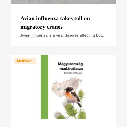
Avian influenza takes toll on
migratory cranes
Avian influenza is a viral disease affecting both
2023.11.28
wild and domestic birds. Over the past years,
we have regularly heard and read news about
cases and
Madártan