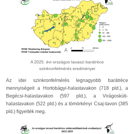
A 2025. évi országos tavaszi barátréce
szinkronfelmérés eredményei
Az idei szinkronfelmérés legnagyobb barátréce
mennyiségeit a Hortobágyi-halastavakon (718 pld.), a
Begécsi-halastavakon (597 pld.), a Virágoskúti-
halastavakon (522 pld.) és a tömörkényi Csaj-tavon (385
pld.) figyelték meg.