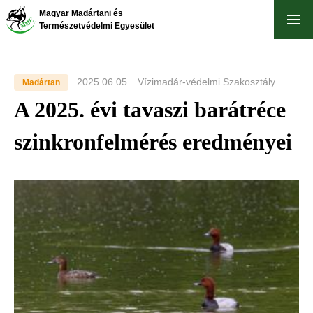
Skip
Magyar Madártani és
to
Természetvédelmi Egyesület
main
content
2025.06.05
Vízimadár-védelmi Szakosztály
Madártan
A 2025. évi tavaszi barátréce
szinkronfelmérés eredményei