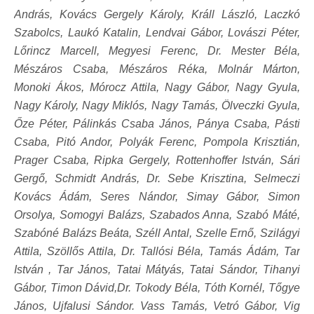
András, Kovács Gergely Károly, Králl László, Laczkó
Szabolcs, Laukó Katalin, Lendvai Gábor, Lovászi Péter,
Lőrincz Marcell, Megyesi Ferenc, Dr. Mester Béla,
Mészáros Csaba, Mészáros Réka, Molnár Márton,
Monoki Ákos, Mórocz Attila, Nagy Gábor, Nagy Gyula,
Nagy Károly, Nagy Miklós, Nagy Tamás, Ölveczki Gyula,
Őze Péter, Pálinkás Csaba János, Pánya Csaba, Pásti
Csaba, Pitó Andor, Polyák Ferenc, Pompola Krisztián,
Prager Csaba, Ripka Gergely, Rottenhoffer István, Sári
Gergő, Schmidt András, Dr. Sebe Krisztina, Selmeczi
Kovács Ádám, Seres Nándor, Simay Gábor, Simon
Orsolya, Somogyi Balázs, Szabados Anna, Szabó Máté,
Szabóné Balázs Beáta, Széll Antal, Szelle Ernő, Szilágyi
Attila, Szöllős Attila, Dr. Tallósi Béla, Tamás Ádám, Tar
István , Tar János, Tatai Mátyás, Tatai Sándor, Tihanyi
Gábor, Timon Dávid,Dr. Tokody Béla, Tóth Kornél, Tőgye
János, Ujfalusi Sándor. Vass Tamás, Vetró Gábor, Vig