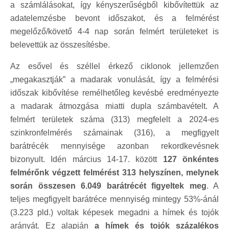
a számlálásokat, így kényszerűségből kibővítettük az
adatelemzésbe bevont időszakot, és a felmérést
megelőző/követő 4-4 nap során felmért területeket is
belevettük az összesítésbe.
Az esővel és széllel érkező ciklonok jellemzően
„megakasztják” a madarak vonulását, így a felmérési
időszak kibővítése remélhetőleg kevésbé eredményezte
a madarak átmozgása miatti dupla számbavételt. A
felmért területek száma (313) megfelelt a 2024-es
szinkronfelmérés számainak (316), a megfigyelt
barátrécék mennyisége azonban rekordkevésnek
bizonyult. Idén március 14-17. között
127 önkéntes
felmérőnk végzett felmérést 313 helyszínen, melynek
során összesen 6.049 barátrécét figyeltek meg
. A
teljes megfigyelt barátréce mennyiség mintegy 53%-ánál
(3.223 pld.) voltak képesek megadni a hímek és tojók
arányát. Ez alapján
a hímek és tojók százalékos