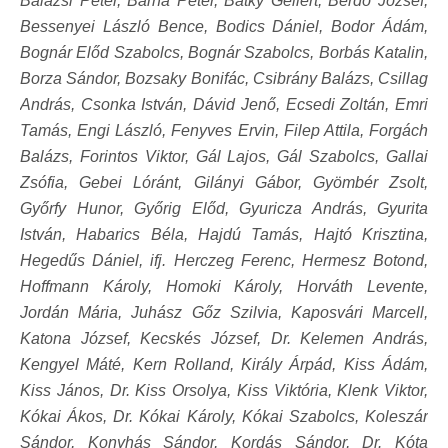
Balázsi Péter, Barna Péter, Bátky Gellért, Berdó József,
Bessenyei László Bence, Bodics Dániel, Bodor Ádám,
Bognár Előd Szabolcs, Bognár Szabolcs, Borbás Katalin,
Borza Sándor, Bozsaky Bonifác, Csibrány Balázs, Csillag
András, Csonka István, Dávid Jenő, Ecsedi Zoltán, Emri
Tamás, Engi László, Fenyves Ervin, Filep Attila, Forgách
Balázs, Forintos Viktor, Gál Lajos, Gál Szabolcs, Gallai
Zsófia, Gebei Lóránt, Gilányi Gábor, Gyömbér Zsolt,
Győrfy Hunor, Győrig Előd, Gyuricza András, Gyurita
István, Habarics Béla, Hajdú Tamás, Hajtó Krisztina,
Hegedűs Dániel, ifj. Herczeg Ferenc, Hermesz Botond,
Hoffmann Károly, Homoki Károly, Horváth Levente,
Jordán Mária, Juhász Gőz Szilvia, Kaposvári Marcell,
Katona József, Kecskés József, Dr. Kelemen András,
Kengyel Máté, Kern Rolland, Király Árpád, Kiss Ádám,
Kiss János, Dr. Kiss Orsolya, Kiss Viktória, Klenk Viktor,
Kókai Ákos, Dr. Kókai Károly, Kókai Szabolcs, Koleszár
Sándor, Konyhás Sándor, Kordás Sándor, Dr. Kóta