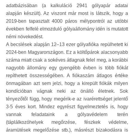
adatbázisában (a kalkuláció 2941 gólyapár adatai
alapján készült). Az viszont már most is látszik, hogy a
2019-ben tapasztalt 4000 páros mélypontról az utóbbi
években felfelé elmozduló gólyaállomány idén is mutatott
némi növekedést.
A becslések alapján 12–13 ezer gólyafióka repülhetett ki
2024-ben Magyarországon. Ez a költőpárok alacsonyabb
száma miatt csak a sokéves átlagnak felel meg, a korábbi
nagyobb állomány egy gyengébb évben is több fiókát
repíthetett összességében. A fiókaszám átlagos értéke
önmagában azt sem jelzi, hogy a kirepült fiókák milyen
kondícióban vágnak neki az önálló életnek. Sok
tényezőtől függ, hogy megérik-e az ivarérettséget jelentő
3-5 éves kort. Mindez egyrészt figyelmeztetés is, hogy
vannak feladataink a gólyavédelem terén
(táplálkozóhelyek megőrzése, fészkek védelme,
áramütések megelőzése stb.), másrészt bizakodásra is