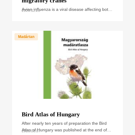
migratory cranes
Avian influenza is a viral disease affecting both
2023.11.28
wild and domestic birds. Over the past years,
we have regularly heard and read news about
cases and
Madártan
Bird Atlas of Hungary
After nearly ten years of preparation the Bird
Atlas of Hungary was published at the end of
2023.08.07