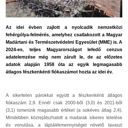
Az idei évben zajlott a nyolcadik nemzetközi
fehérgólya-felmérés, amelyhez csatlakozott a Magyar
Madártani és Természetvédelmi Egyesület (MME) is. A
2024-es, teljes Magyarországot lefedő cenzus
adatelemzése még nem zárult le, de az előzetes
adatok alapján 1958 óta az egyik legmagasabb
átlagos fészkenkénti fiókaszámot hozta az idei év.
A sikertelen párokkal együtt a fészkenkénti átlagos
fiókaszám 2,9. Ennél csak 2000-ből (3,0) és 2011-ből
(3,1) ismerünk magasabb értéket (a sokéves átlag 2,4).
Mindebben közrejátszhatott a madarak sikeres telelése
és vonulása, a táplálékmennyiséget növelő tavaszi