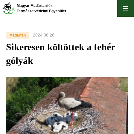
Skip
Magyar Madártani és
to
Természetvédelmi Egyesület
main
content
2024.08.28
Madártan
Sikeresen költöttek a fehér
gólyák