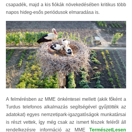
csapadék, majd a kis fiókák növekedésében kritikus több
napos hideg-esős periódusok elmaradása is.
A felmérésben az MME önkéntesei mellett (akik főként a
Turdus telefonos alkalmazás segítségével gyűjtötték az
adatokat) egyes nemzetipark-igazgatóságok munkatársai
is részt vettek, így még csak az ismert fészek feléről áll
rendelkezésre információ az MME
TermészetLesen