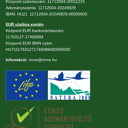
Központi számlaszám: 11712004-20011215
Adományszámla: 11712004-20249829
IBAN: HU21 11712004-20249829-00000000
EUR utalása esetén
:
Központi EUR bankszámlaszám:
11763127-17460884
Központi EUR IBAN szám:
HU71117631271746088400000000
Információ
: mme@mme.hu