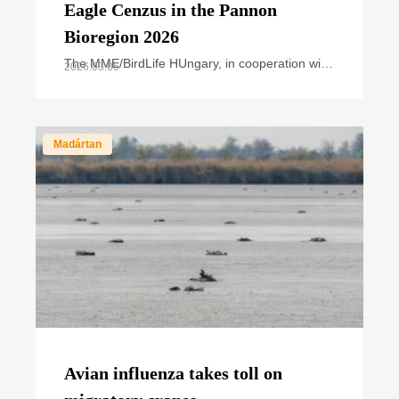
Eagle Cenzus in the Pannon
Bioregion 2026
The MME/BirdLife HUngary, in cooperation with
2026.03.06
national park directorates and other civil nature
conservation organizations, organized the
annual
Madártan
Avian influenza takes toll on