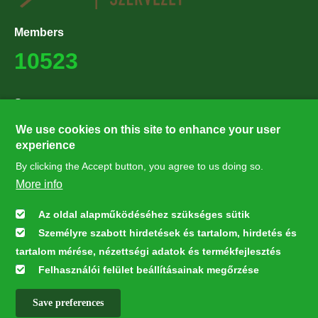
Members
10523
Supporters
27224
We use cookies on this site to enhance your user
experience
By clicking the Accept button, you agree to us doing so.
Hírlevél feliratkozás
More info
Értesüljön elsőként legfrissebb híreinkről, eseményeinkről!
Az oldal alapműködéséhez szükséges sütik
Személyre szabott hirdetések és tartalom, hirdetés és
Feliratkozás
tartalom mérése, nézettségi adatok és termékfejlesztés
Felhasználói felület beállításainak megőrzése
Save preferences