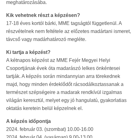
meghatározásába.
Kik vehetnek részt a képzésen?
17-18 éves kortól bárki, MME tagságtól függetlenül. A
részvételnek nem feltétele az előzetes madártani ismeret,
távcső vagy madárhatározó megléte.
Ki tartja a képzést?
A kétnapos képzést az MME Fejér Megyei Helyi
Csoportjának évek óta madarászó lelkes önkéntesei
tartják. A képzés során mindannyian arra törekednek
majd, hogy minden érdeklődőt rácsodálkoztassanak a
természet szépségeire a madarak rendkívül izgalmas
világán keresztül, melyet egy jó hangulatú, gyakorlatias
oktatás keretein belül képzelnek el.
A képzés időpontja
2024. február 03. (szombat) 10.00-16.00
2024. február 04. (vasárnap) 9.00-13.00