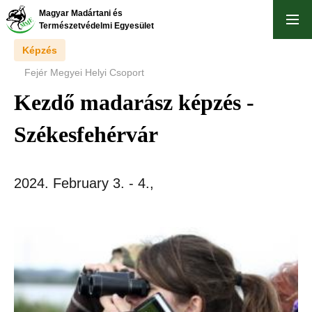
Skip
Magyar Madártani és
to
Természetvédelmi Egyesület
main
Képzés
content
Fejér Megyei Helyi Csoport
Kezdő madarász képzés -
Székesfehérvár
2024. February 3.
-
4.
,