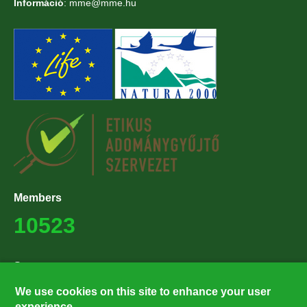
Információ
: mme@mme.hu
Members
10523
Supporters
27224
We use cookies on this site to enhance your user
experience