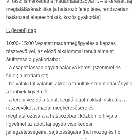
V. rész: Ismerkedés a madárhatározóval II. – a keresett faj
megtalálásának titka [a határozó felépítése, rendszertan,
határozási alaptechnikák, közös gyakorlás]
II. (terepi) nap
10:00- 15:00 Vezetett madármegfigyelés a képzés
résztvevőivel, az előző alkalommal tanult elmélet
átültetése a gyakorlatba:
- a csapat lassan együtt haladva keresi (szemmel és
füllel) a madarakat;
- ha valaki lát valamit, akkor a tanultak szerint odairányítja
a többiek figyelmét;
- a terepi vezető a tanult segítő fogalmakkal instruálja a
részvevőket a madár megkeresésére és
meghatározására a határozóban, közben felhívja a
figyelmet az adott faj egyéb viselkedési
jellegzetességeire, sajátosságaira (hol mozog és hol