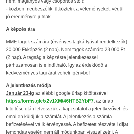
nem, magányos vagy csoportos stb.);
- közben megbeszélik, ütköztetik a véleményeket, végül
jó eredményre jutnak.
A képzés ára
MME tagok számára (érvényes tagkártyával rendelkezők)
20 000 Ft/képzés (2 nap). Nem tagok számára 28 000 Ft
(2 nap). A tagság a képzésre jelentkezéssel
párhuzamosan is elindítható, így az érdeklődő a
kedvezményes tagi árat veheti igénybe!
A jelentkezés módja
Január 23-ig
az alábbi google űrlap kitöltésével
https://forms.gle/x2v1XMt46HTB2YbF7
, az űrlap
kitöltése után felvesszük a kapcsolatot a jelentkezővel, és
emailen küldjük a számlát. A jelentkezés a számla
befizetésével válik érvényessé. A befizetett részvételi díjat
lemondás esetén nem áll módunkban visszafizetni. A