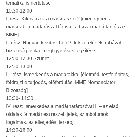
tematika ismertetése
10:30-12:00
I. rész: Kik is azok a madarászok? [miért éppen a
madarak, a madarászat típusai, a hazai madártan és az
MME]
II. rész: Hogyan kezdjek bele? [felszerelések, ruházat,
biztonság, etika, megfigyelések rögzítése]
12:00-12:30 Szünet
12:30-13:00
III. rész: Ismerkedés a madarakkal [életmód, testfelépítés,
földrajzi elterjedés, előfordulás, MME Nomenclator
Bizottság]
13:30- 14:30
IV. rész: Ismerkedés a madárhatározóval I. – az első
oldalak [a madártest részei, jelek, szimbólumok,
fogalmak, az elterjedési térkép]
14:30-16:00