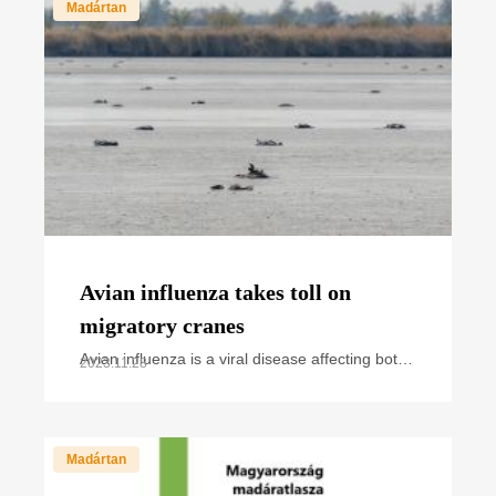
Madártan
Avian influenza takes toll on
migratory cranes
Avian influenza is a viral disease affecting both
2023.11.28
wild and domestic birds. Over the past years,
we have regularly heard and read news about
cases and
Madártan