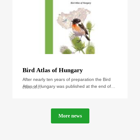
Bird Atlas of Hungary
After nearly ten years of preparation the Bird
Atlas of Hungary was published at the end of
2023.08.07
September 2021. The book summarizes all
available
More news