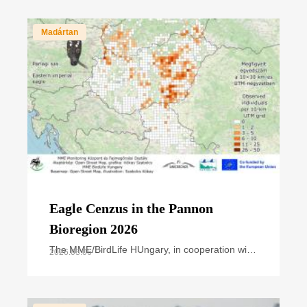
Madártan
Eagle Cenzus in the Pannon
Bioregion 2026
The MME/BirdLife HUngary, in cooperation with
2026.03.06
national park directorates and other civil nature
conservation organizations, organized the
annual