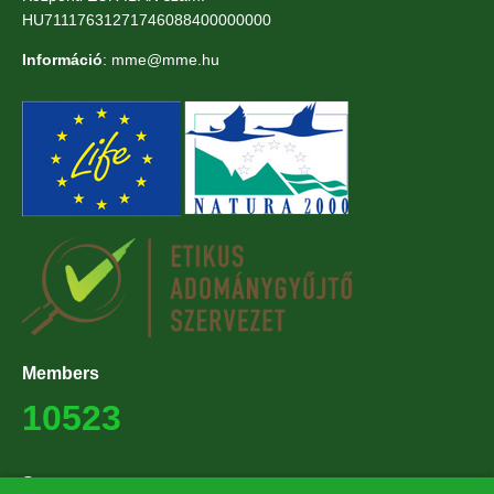
HU71117631271746088400000000
Információ
: mme@mme.hu
Members
10523
Supporters