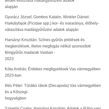
térbeli eloszlása madárgyűrűzési adatok
alapján
Gyurácz József, Gombos Katalin, Winkler Dániel:
Harkályfajok (Picidae spp.) kor- és ivararánya, élőhely-
választása madárgyűrűzési adatok alapján
Harsányi Krisztián: Színes gyűrűs jelölések és
megkerülések, illetve megfogás nélkül azonosított
fémgyűrűs madarak Vasban -
2023
Kóta András: Érdekes megfigyelések Vas vármegyében
2023-ban
Illés Péter: Tízlábú rákok (Decapoda) Vas vármegyében
és a Kőszegi-
hegységb
Szinetár Csaba, Harsányi Krisztián: Adatok a Rába vasi