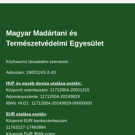
Magyar Madártani és
Természetvédelmi Egyesület
Közhasznú társadalmi szervezet
Adószám: 19001243-2-43
HUF és egyéb deviza utalása esetén:
Központi számlaszám: 11712004-20011215
Adományszámla: 11712004-20249829
IBAN: HU21 11712004-20249829-00000000
EUR utalása esetén
:
Központi EUR bankszámlaszám:
11763127-17460884
Központi EUR IBAN szám: