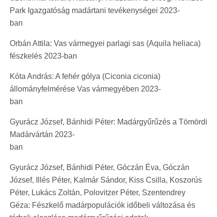
Park Igazgatóság madártani tevékenységei 2023-
ban
Orbán Attila: Vas vármegyei parlagi sas (Aquila heliaca)
fészkelés 2023-ban
Kóta András: A fehér gólya (Ciconia ciconia)
állományfelmérése Vas vármegyében 2023-
ban
Gyurácz József, Bánhidi Péter: Madárgyűrűzés a Tömördi
Madárvártán 2023-
ba
Gyurácz József, Bánhidi Péter, Góczán Éva, Góczán
József, Illés Péter, Kalmár Sándor, Kiss Csilla, Koszorús
Péter, Lukács Zoltán, Polovitzer Péter, Szentendrey
Géza: Fészkelő madárpopulációk időbeli változása és