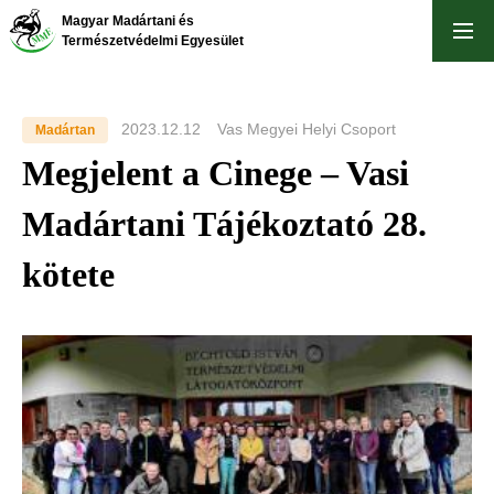
Skip
Magyar Madártani és
to
Természetvédelmi Egyesület
main
content
2023.12.12
Vas Megyei Helyi Csoport
Madártan
Megjelent a Cinege – Vasi
Madártani Tájékoztató 28.
kötete