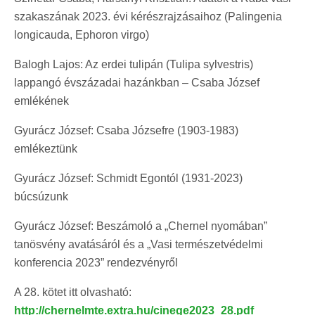
szakaszának 2023. évi kérészrajzásaihoz (Palingenia
longicauda, Ephoron virgo)
Balogh Lajos: Az erdei tulipán (Tulipa sylvestris)
lappangó évszázadai hazánkban – Csaba József
emlékének
Gyurácz József: Csaba Józsefre (1903-1983)
emlékeztünk
Gyurácz József: Schmidt Egontól (1931-2023)
búcsúzunk
Gyurácz József: Beszámoló a „Chernel nyomában”
tanösvény avatásáról és a „Vasi természetvédelmi
konferencia 2023” rendezvényről
A 28. kötet itt olvasható:
http://chernelmte.extra.hu/cinege2023_28.pdf