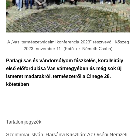
A „Vasi természetvédelmi konferencia 2023” résztvevői. Kőszeg
2023. november 11. (Fotó: dr. Németh Csaba)
Parlagi sas és vándorsólyom fészkelés, korallsirály
első előfordulása Vas vármegyében és még sok új
ismeret madarakról, természetről a Cinege 28.
kötetében
Tartalomjegyzék:
Szentirmai István, Harsányi Krisztián: Az Őrségi Nemzeti