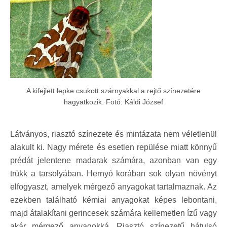
A kifejlett lepke csukott szárnyakkal a rejtő színezetére
hagyatkozik. Fotó: Káldi József
Látványos, riasztó színezete és mintázata nem véletlenül
alakult ki. Nagy mérete és esetlen repülése miatt könnyű
prédát jelentene madarak számára, azonban van egy
trükk a tarsolyában. Hernyó korában sok olyan növényt
elfogyaszt, amelyek mérgező anyagokat tartalmaznak. Az
ezekben található kémiai anyagokat képes lebontani,
majd átalakítani gerincesek számára kellemetlen ízű vagy
akár mérgező anyagokká. Riasztó színezetű hátulsó