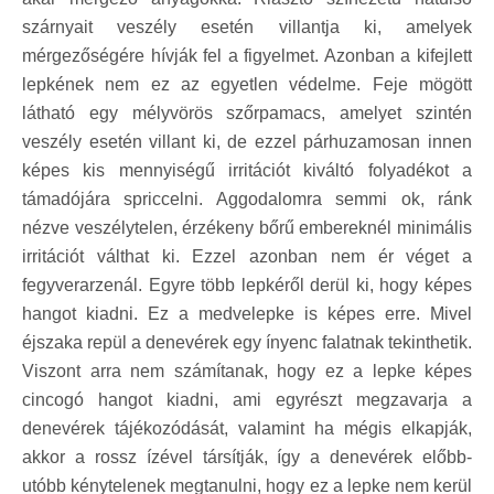
szárnyait veszély esetén villantja ki, amelyek
mérgezőségére hívják fel a figyelmet. Azonban a kifejlett
lepkének nem ez az egyetlen védelme. Feje mögött
látható egy mélyvörös szőrpamacs, amelyet szintén
veszély esetén villant ki, de ezzel párhuzamosan innen
képes kis mennyiségű irritációt kiváltó folyadékot a
támadójára spriccelni. Aggodalomra semmi ok, ránk
nézve veszélytelen, érzékeny bőrű embereknél minimális
irritációt válthat ki. Ezzel azonban nem ér véget a
fegyverarzenál. Egyre több lepkéről derül ki, hogy képes
hangot kiadni. Ez a medvelepke is képes erre. Mivel
éjszaka repül a denevérek egy ínyenc falatnak tekinthetik.
Viszont arra nem számítanak, hogy ez a lepke képes
cincogó hangot kiadni, ami egyrészt megzavarja a
denevérek tájékozódását, valamint ha mégis elkapják,
akkor a rossz ízével társítják, így a denevérek előbb-
utóbb kénytelenek megtanulni, hogy ez a lepke nem kerül