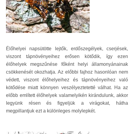
Élőhelyei napsütötte lejtők, erdőszegélyek, cserjések,
viszont tápnövényeihez erősen kötődik, így ezen
élőhelyek megszűnése főként helyi államonyánainak
csökkenését okozhatja. Az előbbi fajhoz hasonlóan nem
védett, viszont élőhelyeihez és tápnövényeihez való
kötődése miatt könnyen veszélyeztetetté válhat. Ha az
előbb említett élőhelyek valamelyikén kirándulunk, akkor
legyünk résen és figyeljük a virágokat, hátha
megpillantjuk ezt a különleges molylepkét.