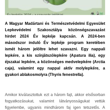
A Magyar Madártani és Természetvédelmi Egyesület
Lepkevédelmi Szakosztálya közönségszavazást
hirdet 2024 Év lepkéje kapcsán. A 2024-ben
másodszor induló Év lepkéje program keretében
ismét három jelöltre lehet szavazni. Egy nappali
lepkére, a kis színjátszólepkére (Apatura ilia), egy
éjszakai lepkére, a közönséges medvelepkére (Arctia
caja), valamint egy nappal aktív molylepkére, a
gyakori ablakosmolyra (Thyris fenestrella).
Amikor kiválasztottuk ezt a három fajt, akkor elsősorban
fogyatkozásukat, valamint látványosságukat vettük
figyelembe, ugyanis mindhárom faj igen tetszetős. A