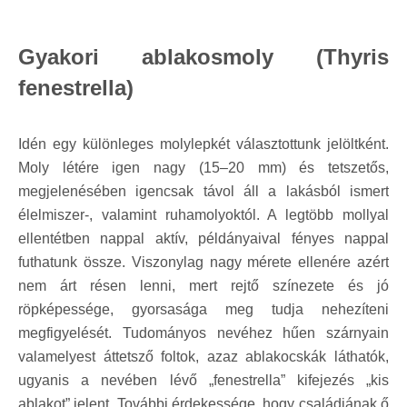
Gyakori ablakosmoly (Thyris
fenestrella)
Idén egy különleges molylepkét választottunk jelöltként.
Moly létére igen nagy (15–20 mm) és tetszetős,
megjelenésében igencsak távol áll a lakásból ismert
élelmiszer-, valamint ruhamolyoktól. A legtöbb mollyal
ellentétben nappal aktív, példányaival fényes nappal
futhatunk össze. Viszonylag nagy mérete ellenére azért
nem árt résen lenni, mert rejtő színezete és jó
röpképessége, gyorsasága meg tudja nehezíteni
megfigyelését. Tudományos nevéhez hűen szárnyain
valamelyest áttetsző foltok, azaz ablakocskák láthatók,
ugyanis a nevében lévő „fenestrella” kifejezés „kis
ablakot” jelent. További érdekessége, hogy családjának ő