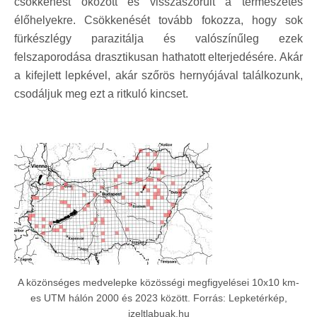
csökkenést okozott és visszaszorult a természetes
élőhelyekre. Csökkenését tovább fokozza, hogy sok
fürkészlégy parazitálja és valószínűleg ezek
felszaporodása drasztikusan hathatott elterjedésére. Akár
a kifejlett lepkével, akár szőrös hernyójával találkozunk,
csodáljuk meg ezt a ritkuló kincset.
A közönséges medvelepke közösségi megfigyelései 10x10 km-
es UTM hálón 2000 és 2023 között. Forrás: Lepketérkép,
izeltlabuak.hu