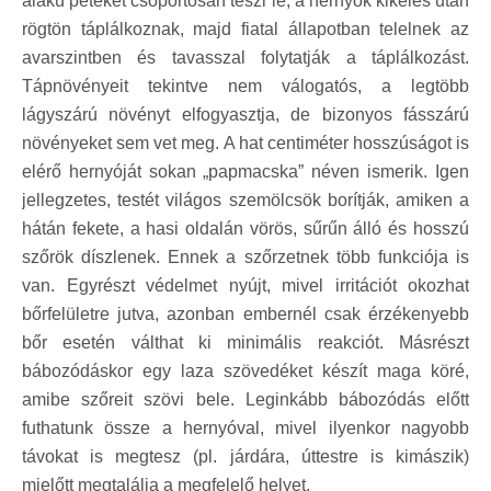
alakú petéket csoportosan teszi le, a hernyók kikelés után
rögtön táplálkoznak, majd fiatal állapotban telelnek az
avarszintben és tavasszal folytatják a táplálkozást.
Tápnövényeit tekintve nem válogatós, a legtöbb
lágyszárú növényt elfogyasztja, de bizonyos fásszárú
növényeket sem vet meg. A hat centiméter hosszúságot is
elérő hernyóját sokan „papmacska” néven ismerik. Igen
jellegzetes, testét világos szemölcsök borítják, amiken a
hátán fekete, a hasi oldalán vörös, sűrűn álló és hosszú
szőrök díszlenek. Ennek a szőrzetnek több funkciója is
van. Egyrészt védelmet nyújt, mivel irritációt okozhat
bőrfelületre jutva, azonban embernél csak érzékenyebb
bőr esetén válthat ki minimális reakciót. Másrészt
bábozódáskor egy laza szövedéket készít maga köré,
amibe szőreit szövi bele. Leginkább bábozódás előtt
futhatunk össze a hernyóval, mivel ilyenkor nagyobb
távokat is megtesz (pl. járdára, úttestre is kimászik)
mielőtt megtalálja a megfelelő helyet.