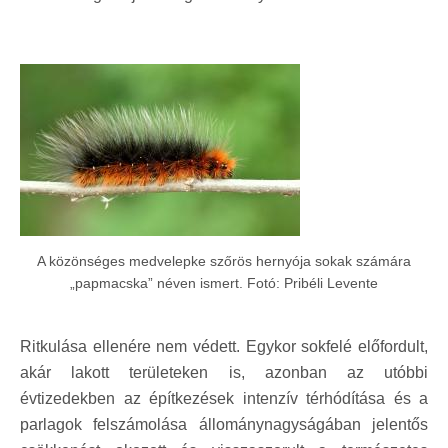
A közönséges medvelepke szőrös hernyója sokak számára
„papmacska” néven ismert. Fotó: Pribéli Levente
Ritkulása ellenére nem védett. Egykor sokfelé előfordult,
akár lakott területeken is, azonban az utóbbi
évtizedekben az építkezések intenzív térhódítása és a
parlagok felszámolása állománynagyságában jelentős