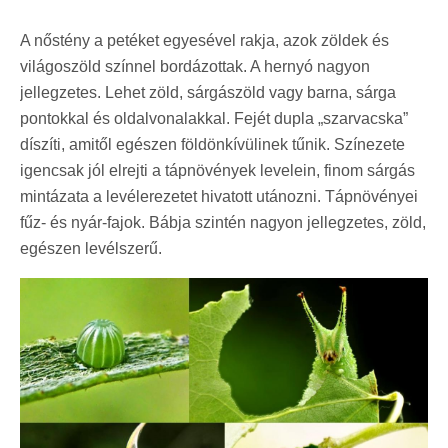
A nőstény a petéket egyesével rakja, azok zöldek és
világoszöld színnel bordázottak. A hernyó nagyon
jellegzetes. Lehet zöld, sárgászöld vagy barna, sárga
pontokkal és oldalvonalakkal. Fejét dupla „szarvacska”
díszíti, amitől egészen földönkívülinek tűnik. Színezete
igencsak jól elrejti a tápnövények levelein, finom sárgás
mintázata a levélerezetet hivatott utánozni. Tápnövényei
fűz- és nyár-fajok. Bábja szintén nagyon jellegzetes, zöld,
egészen levélszerű.