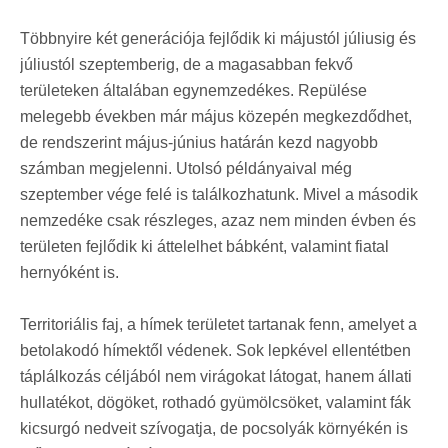
Többnyire két generációja fejlődik ki májustól júliusig és
júliustól szeptemberig, de a magasabban fekvő
területeken általában egynemzedékes. Repülése
melegebb években már május közepén megkezdődhet,
de rendszerint május-június határán kezd nagyobb
számban megjelenni. Utolsó példányaival még
szeptember vége felé is találkozhatunk. Mivel a második
nemzedéke csak részleges, azaz nem minden évben és
területen fejlődik ki áttelelhet bábként, valamint fiatal
hernyóként is.
Territoriális faj, a hímek területet tartanak fenn, amelyet a
betolakodó hímektől védenek. Sok lepkével ellentétben
táplálkozás céljából nem virágokat látogat, hanem állati
hullatékot, dögöket, rothadó gyümölcsöket, valamint fák
kicsurgó nedveit szívogatja, de pocsolyák környékén is