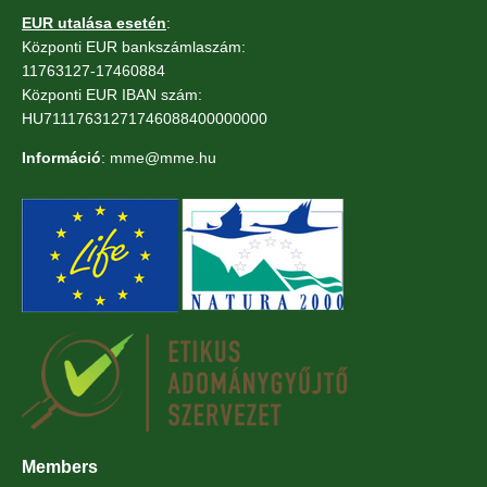
EUR utalása esetén
:
Központi EUR bankszámlaszám:
11763127-17460884
Központi EUR IBAN szám:
HU71117631271746088400000000
Információ
: mme@mme.hu
Members