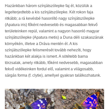
Hazánkban három színjátszólepke faj él, közülük a
legelterjedtebb a kis színjátszólepke. Két rokon faja
ritkább; a rá kevésbé hasonlító nagy színjátszólepke
(Apatura iris) főként nedvesebb és magasabban fekvő
területeinken repül, valamint a nagyon hasonló magyar
színjátszólepke (Apatura metis) a Duna déli szakaszának
környékén, illetve a Dráva mentén él. A kis
színjátszólepke felismerését tovább nehezíti, hogy
hazánkban két alakja is ismert. A sötétebb barna
törzsalak, amely ritkább, főként nedvesebb, magasabban
fekvő vidékeinken fordul elő, valamint a világosabb,
sárgás forma (f. clytie), amellyel gyakran találkozhatunk.