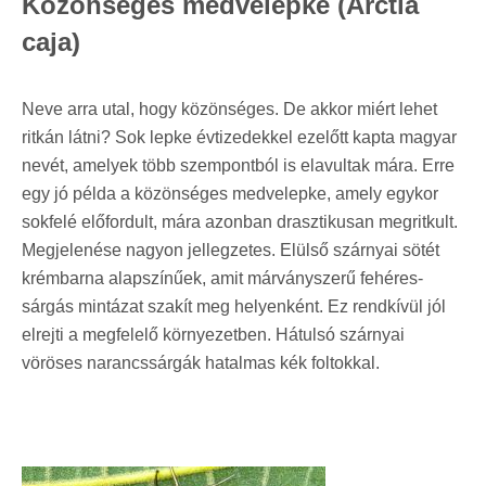
Közönséges medvelepke (Arctia
caja)
Neve arra utal, hogy közönséges. De akkor miért lehet
ritkán látni? Sok lepke évtizedekkel ezelőtt kapta magyar
nevét, amelyek több szempontból is elavultak mára. Erre
egy jó példa a közönséges medvelepke, amely egykor
sokfelé előfordult, mára azonban drasztikusan megritkult.
Megjelenése nagyon jellegzetes. Elülső szárnyai sötét
krémbarna alapszínűek, amit márványszerű fehéres-
sárgás mintázat szakít meg helyenként. Ez rendkívül jól
elrejti a megfelelő környezetben. Hátulsó szárnyai
vöröses narancssárgák hatalmas kék foltokkal.