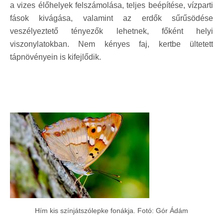
a vizes élőhelyek felszámolása, teljes beépítése, vízparti
fások kivágása, valamint az erdők sűrűsödése
veszélyeztető tényezők lehetnek, főként helyi
viszonylatokban. Nem kényes faj, kertbe ültetett
tápnövényein is kifejlődik.
Hím kis színjátszólepke fonákja. Fotó: Gór Ádám