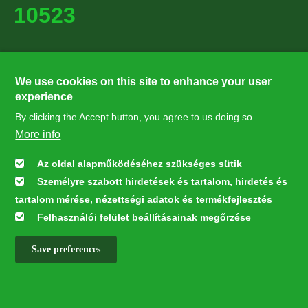
10523
Supporters
27224
We use cookies on this site to enhance your user
experience
By clicking the Accept button, you agree to us doing so.
Hírlevél feliratkozás
More info
Értesüljön elsőként legfrissebb híreinkről, eseményeinkről!
Az oldal alapműködéséhez szükséges sütik
Személyre szabott hirdetések és tartalom, hirdetés és
Feliratkozás
tartalom mérése, nézettségi adatok és termékfejlesztés
Felhasználói felület beállításainak megőrzése
Save preferences
This webpage was developed with the financial contribution of the
European Union LIFE Program LIFE NGO 4GD/HU/000037
✕
All rights reserved © 2026