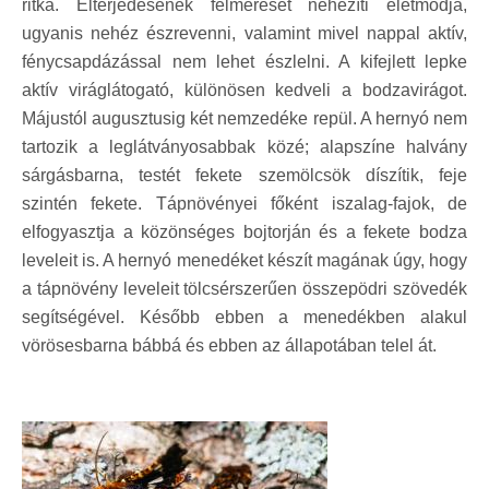
ritka. Elterjedésének felmérését nehezíti életmódja,
ugyanis nehéz észrevenni, valamint mivel nappal aktív,
fénycsapdázással nem lehet észlelni. A kifejlett lepke
aktív viráglátogató, különösen kedveli a bodzavirágot.
Májustól augusztusig két nemzedéke repül. A hernyó nem
tartozik a leglátványosabbak közé; alapszíne halvány
sárgásbarna, testét fekete szemölcsök díszítik, feje
szintén fekete. Tápnövényei főként iszalag-fajok, de
elfogyasztja a közönséges bojtorján és a fekete bodza
leveleit is. A hernyó menedéket készít magának úgy, hogy
a tápnövény leveleit tölcsérszerűen összepödri szövedék
segítségével. Később ebben a menedékben alakul
vörösesbarna bábbá és ebben az állapotában telel át.