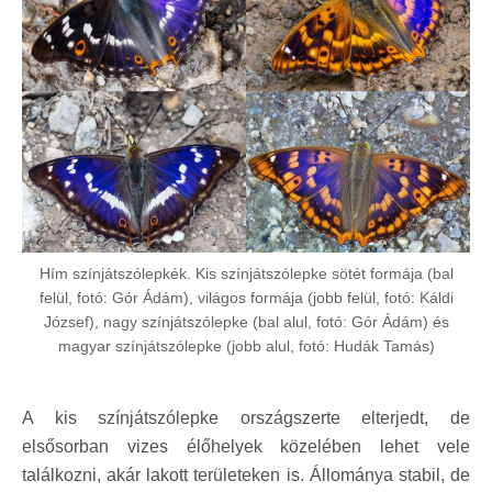
Hím színjátszólepkék. Kis színjátszólepke sötét formája (bal
felül, fotó: Gór Ádám), világos formája (jobb felül, fotó: Káldi
József), nagy színjátszólepke (bal alul, fotó: Gór Ádám) és
magyar színjátszólepke (jobb alul, fotó: Hudák Tamás)
A kis színjátszólepke országszerte elterjedt, de
elsősorban vizes élőhelyek közelében lehet vele
találkozni, akár lakott területeken is. Állománya stabil, de