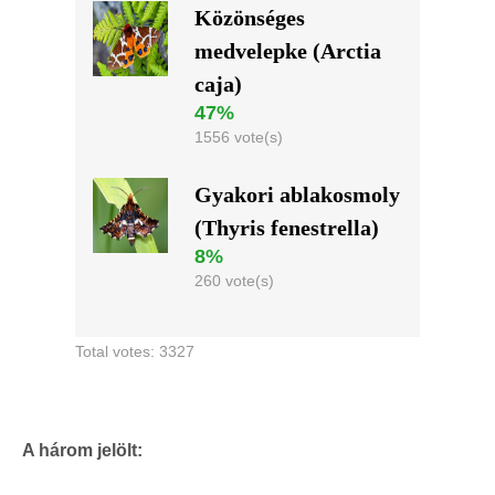
Közönséges
medvelepke (Arctia
caja)
47%
1556 vote(s)
Gyakori ablakosmoly
(Thyris fenestrella)
8%
260 vote(s)
Total votes: 3327
A három jelölt: