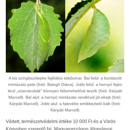
A kis színjátszólepke fejlődési stádiumai. Bal felül: a bordázott
mintázatú pete (fotó: Balogh Diána). Jobb felül: a hernyó fején
lévő „szarvacskák” könnyen felismehetővé teszik (fotó: Kárpáti
Marcell). Bal alul: a hernyó mintázata rendkívül jól elrejti (fotó:
Kárpáti Marcell). Jobb alul: a falevélre emlékeztető báb (fotó:
Kárpáti Marcell)
Védett, természetvédelmi értéke 10 000 Ft és a Vörös
Könyvben szereplő faj. Magyarországon állományai