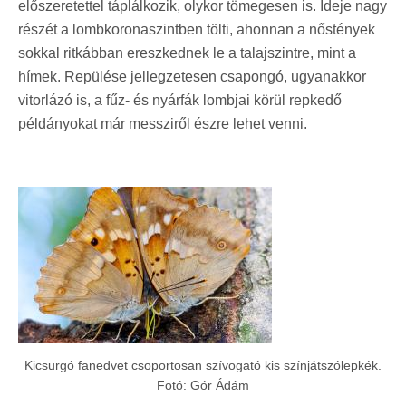
előszeretettel táplálkozik, olykor tömegesen is. Ideje nagy
részét a lombkoronaszintben tölti, ahonnan a nőstények
sokkal ritkábban ereszkednek le a talajszintre, mint a
hímek. Repülése jellegzetesen csapongó, ugyanakkor
vitorlázó is, a fűz- és nyárfák lombjai körül repkedő
példányokat már messziről észre lehet venni.
Kicsurgó fanedvet csoportosan szívogató kis színjátszólepkék.
Fotó: Gór Ádám