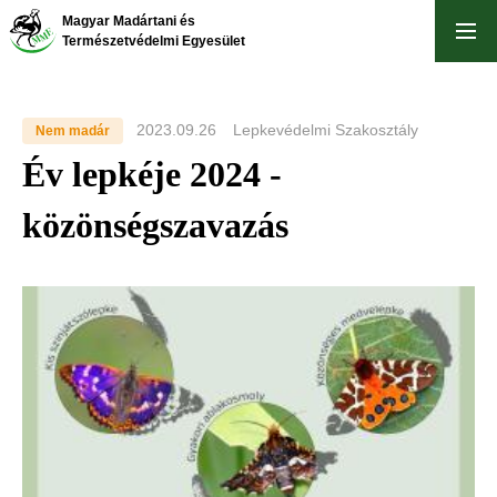
Skip
Magyar Madártani és
to
Természetvédelmi Egyesület
main
content
2023.09.26
Lepkevédelmi Szakosztály
Nem madár
Év lepkéje 2024 -
közönségszavazás