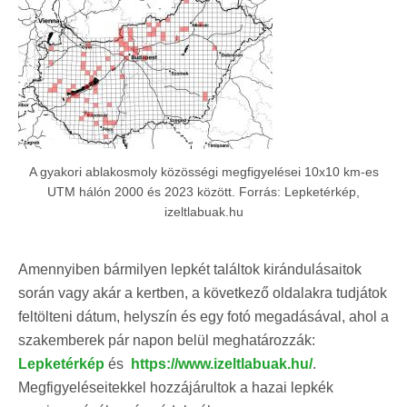
A gyakori ablakosmoly közösségi megfigyelései 10x10 km-es
UTM hálón 2000 és 2023 között. Forrás: Lepketérkép,
izeltlabuak.hu
Amennyiben bármilyen lepkét találtok kirándulásaitok
során vagy akár a kertben, a következő oldalakra tudjátok
feltölteni dátum, helyszín és egy fotó megadásával, ahol a
szakemberek pár napon belül meghatározzák:
Lepketérkép
és
https://www.izeltlabuak.hu/
.
Megfigyeléseitekkel hozzájárultok a hazai lepkék