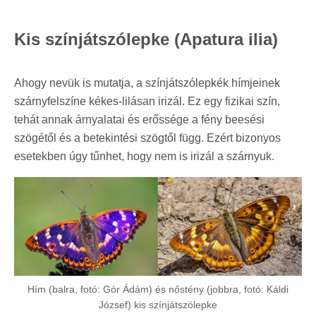
Kis színjátszólepke (Apatura ilia)
Ahogy nevük is mutatja, a színjátszólepkék hímjeinek
szárnyfelszíne kékes-lilásan irizál. Ez egy fizikai szín,
tehát annak árnyalatai és erőssége a fény beesési
szögétől és a betekintési szögtől függ. Ezért bizonyos
esetekben úgy tűnhet, hogy nem is irizál a szárnyuk.
Hím (balra, fotó: Gór Ádám) és nőstény (jobbra, fotó: Káldi
József) kis színjátszólepke