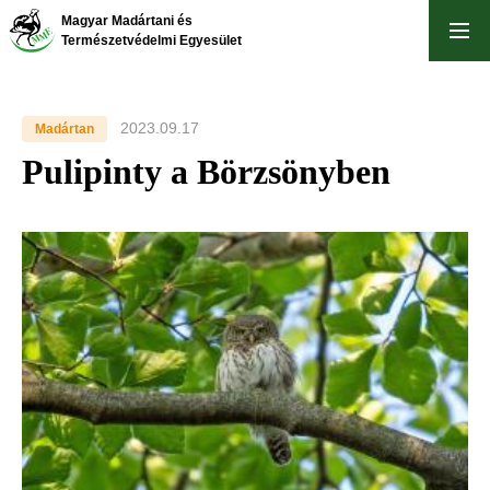
Skip
Magyar Madártani és
to
Természetvédelmi Egyesület
main
content
2023.09.17
Madártan
Pulipinty a Börzsönyben