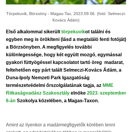
Törpekuvik, Börzsöny - Magas-Tax, 2023.09.06. (fotó: Selmeczi-
Kovács Ádám)
Első alkalommal sikerült
törpekuvik
ot találni és
egyben meg is örökíteni (lásd a megtaláló fenti fotóját)
a Börzsönyben. A megfigyelés további
különlegessége, hogy két együtt mozgó, egymással
gyakori füttyögéssel kapcsolatot tartó öreg madarat,
feltehetően egy párt talált Selmeczi-Kovács Ádám, a
Duna-Ipoly Nemzeti Park Igazgatóság
természetvédelmi őrszolgálatának tagja, az
MME
Ritkaságvadász Szakosztály
elnöke
2023. szeptember
6-án
Szokolya közelében, a Magas-Taxon.
Amint az ilyenkor a madármegfigyelők körében lenni