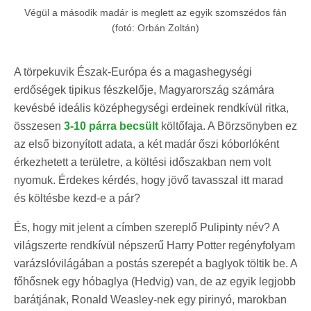
Végül a második madár is meglett az egyik szomszédos fán
(fotó: Orbán Zoltán)
A törpekuvik Észak-Európa és a magashegységi
erdőségek tipikus fészkelője, Magyarország számára
kevésbé ideális középhegységi erdeinek rendkívül ritka,
összesen
3-10 párra becsült
költőfaja. A Börzsönyben ez
az első bizonyított adata, a két madár őszi kóborlóként
érkezhetett a területre, a költési időszakban nem volt
nyomuk. Érdekes kérdés, hogy jövő tavasszal itt marad
és költésbe kezd-e a pár?
És, hogy mit jelent a címben szereplő Pulipinty név? A
világszerte rendkívül népszerű Harry Potter regényfolyam
varázslóvilágában a postás szerepét a baglyok töltik be. A
főhősnek egy hóbaglya (Hedvig) van, de az egyik legjobb
barátjának, Ronald Weasley-nek egy pirinyó, marokban