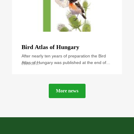
Bird Atlas of Hungary
After nearly ten years of preparation the Bird
Atlas of Hungary was published at the end of
2023.08.07
September 2021. The book summarizes all
available
More news