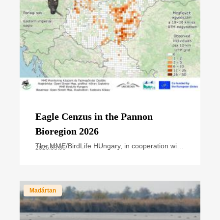
Eagle Cenzus in the Pannon
Bioregion 2026
The MME/BirdLife HUngary, in cooperation with
2026.03.06
national park directorates and other civil nature
conservation organizations, organized the
annual
Madártan