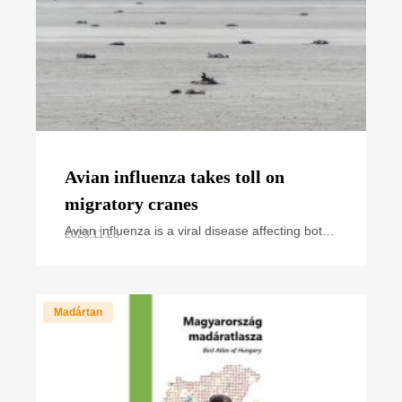
Avian influenza takes toll on
migratory cranes
Avian influenza is a viral disease affecting both
2023.11.28
wild and domestic birds. Over the past years,
we have regularly heard and read news about
cases and
Madártan