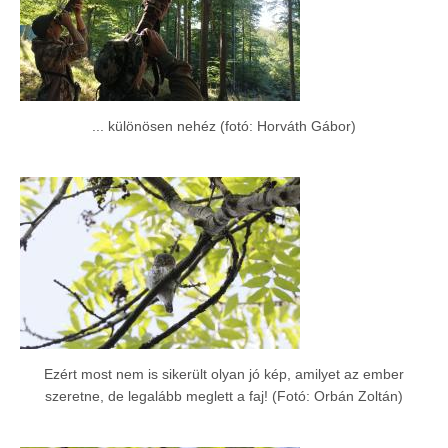
... különösen nehéz (fotó: Horváth Gábor)
Ezért most nem is sikerült olyan jó kép, amilyet az ember
szeretne, de legalább meglett a faj! (Fotó: Orbán Zoltán)