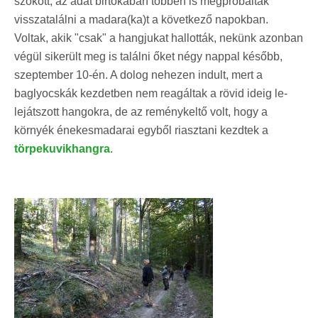
szokott, az adat birtokában többen is megpróbálták
visszatalálni a madara(ka)t a következő napokban.
Voltak, akik "csak" a hangjukat hallották, nekünk azonban
végül sikerült meg is találni őket négy nappal később,
szeptember 10-én. A dolog nehezen indult, mert a
baglyocskák kezdetben nem reagáltak a rövid ideig le-
lejátszott hangokra, de az reménykeltő volt, hogy a
környék énekesmadarai egyből riasztani kezdtek a
törpekuvikhangra
.