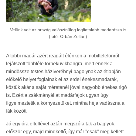
Velünk volt az ország valószínűleg legfiatalabb madarásza is
(fotó: Orbán Zoltán)
A többi madár azért reagált élénken a mobiltelefonról
lejátszott többféle törpekuvikhangra, mert ennek a
mindössze testes háziverébnyi bagolynak az étlapján
előkelő helyet foglalnak el az erdei énekesmadarak,
köztük akár a saját méreténél jóval nagyobb énekes rigó
is. Ezért a zsákmányállat madárfajok ugyan úgy
figyelmeztetik a környezetüket, mintha héja vadászna a
fák között.
Jó egy óra elteltével aztán megszólaltak a baglyok,
először egy, majd mindkettő, így már "csak" meg kellett