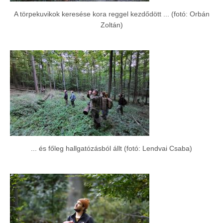
A törpekuvikok keresése kora reggel kezdődött ... (fotó: Orbán
Zoltán)
... és főleg hallgatózásból állt (fotó: Lendvai Csaba)