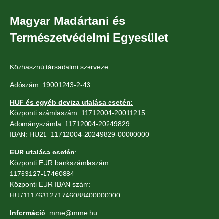
Magyar Madártani és
Természetvédelmi Egyesület
Közhasznú társadalmi szervezet
Adószám: 19001243-2-43
HUF és egyéb deviza utalása esetén:
Központi számlaszám: 11712004-20011215
Adományszámla: 11712004-20249829
IBAN: HU21 11712004-20249829-00000000
EUR utalása esetén
:
Központi EUR bankszámlaszám:
11763127-17460884
Központi EUR IBAN szám:
HU71117631271746088400000000
Információ
: mme@mme.hu