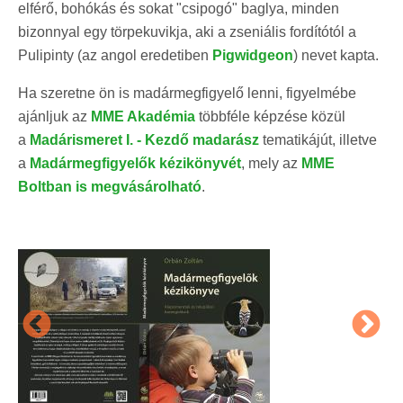
elférő, bohókás és sokat "csipogó" baglya, minden
bizonnyal egy törpekuvikja, aki a zseniális fordítótól a
Pulipinty (az angol eredetiben
Pigwidgeon
) nevet kapta.
Ha szeretne ön is madármegfigyelő lenni, figyelmébe
ajánljuk az
MME Akadémia
többféle képzése közül
a
Madárismeret I. - Kezdő madarász
tematikájút, illetve
a
Madármegfigyelők kézikönyvét
, mely az
MME
Boltban is megvásárolható
.