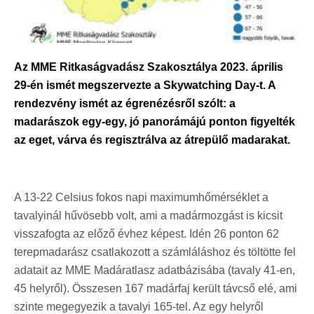
Az MME Ritkaságvadász Szakosztálya 2023. április
29-én ismét megszervezte a Skywatching Day-t. A
rendezvény ismét az égrenézésről szólt: a
madarászok egy-egy, jó panorámájú ponton figyelték
az eget, várva és regisztrálva az átrepülő madarakat.
A 13-22 Celsius fokos napi maximumhőmérséklet a
tavalyinál hűvösebb volt, ami a madármozgást is kicsit
visszafogta az előző évhez képest. Idén 26 ponton 62
terepmadarász csatlakozott a számláláshoz és töltötte fel
adatait az MME Madáratlasz adatbázisába (tavaly 41-en,
45 helyről). Összesen 167 madárfaj került távcső elé, ami
szinte megegyezik a tavalyi 165-tel. Az egy helyről