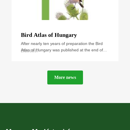
Bird Atlas of Hungary
After nearly ten years of preparation the Bird
Atlas of Hungary was published at the end of
2023.08.07
September 2021. The book summarizes all
available
More news