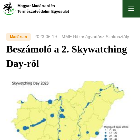
Skip
Magyar Madártani és
to
Természetvédelmi Egyesület
main
content
2023.06.19
MME Ritkaságvadász Szakosztály
Madártan
Beszámoló a 2. Skywatching
Day-ről