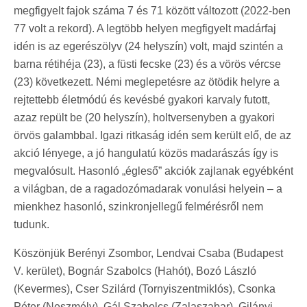
megfigyelt fajok száma 7 és 71 között változott (2022-ben
77 volt a rekord). A legtöbb helyen megfigyelt madárfaj
idén is az egerészölyv (24 helyszín) volt, majd szintén a
barna rétihéja (23), a füsti fecske (23) és a vörös vércse
(23) következett. Némi meglepetésre az ötödik helyre a
rejtettebb életmódú és kevésbé gyakori karvaly futott,
azaz repült be (20 helyszín), holtversenyben a gyakori
örvös galambbal. Igazi ritkaság idén sem került elő, de az
akció lényege, a jó hangulatú közös madarászás így is
megvalósult. Hasonló „égleső” akciók zajlanak egyébként
a világban, de a ragadozómadarak vonulási helyein – a
mienkhez hasonló, szinkronjellegű felmérésről nem
tudunk.
Köszönjük Berényi Zsombor, Lendvai Csaba (Budapest
V. kerület), Bognár Szabolcs (Hahót), Bozó László
(Kevermes), Cser Szilárd (Tornyiszentmiklós), Csonka
Péter (Neszmély), Gál Szabolcs (Zalaszabar), Gilányi