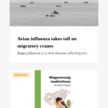
Avian influenza takes toll on
migratory cranes
Avian influenza is a viral disease affecting both
2023.11.28
wild and domestic birds. Over the past years,
we have regularly heard and read news about
cases and
Madártan