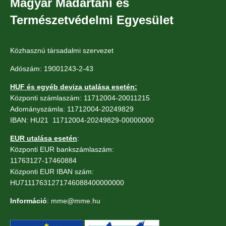
Magyar Madártani és
Természetvédelmi Egyesület
Közhasznú társadalmi szervezet
Adószám: 19001243-2-43
HUF és egyéb deviza utalása esetén:
Központi számlaszám: 11712004-20011215
Adományszámla: 11712004-20249829
IBAN: HU21 11712004-20249829-00000000
EUR utalása esetén
:
Központi EUR bankszámlaszám:
11763127-17460884
Központi EUR IBAN szám:
HU71117631271746088400000000
Információ
: mme@mme.hu