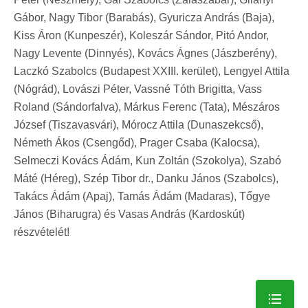
Gábor, Nagy Tibor (Barabás), Gyuricza András (Baja),
Kiss Áron (Kunpeszér), Koleszár Sándor, Pitó Andor,
Nagy Levente (Dinnyés), Kovács Ágnes (Jászberény),
Laczkó Szabolcs (Budapest XXIII. kerület), Lengyel Attila
(Nógrád), Lovászi Péter, Vassné Tóth Brigitta, Vass
Roland (Sándorfalva), Márkus Ferenc (Tata), Mészáros
József (Tiszavasvári), Mórocz Attila (Dunaszekcső),
Németh Ákos (Csengőd), Prager Csaba (Kalocsa),
Selmeczi Kovács Ádám, Kun Zoltán (Szokolya), Szabó
Máté (Héreg), Szép Tibor dr., Danku János (Szabolcs),
Takács Ádám (Apaj), Tamás Ádám (Madaras), Tőgye
János (Biharugra) és Vasas András (Kardoskút)
részvételét!