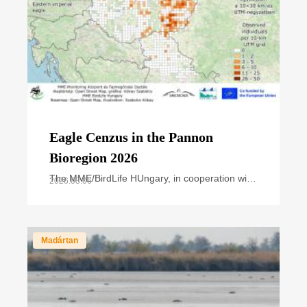
Eagle Cenzus in the Pannon
Bioregion 2026
The MME/BirdLife HUngary, in cooperation with
2026.03.06
national park directorates and other civil nature
conservation organizations, organized the
annual
Madártan