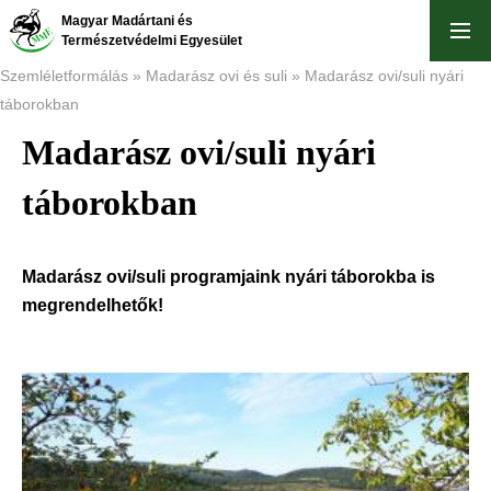
Skip
Magyar Madártani és
to
Természetvédelmi Egyesület
main
Szemléletformálás
Madarász ovi és suli
Madarász ovi/suli nyári
content
táborokban
Breadcrumb
Madarász ovi/suli nyári
táborokban
Madarász ovi/suli programjaink nyári táborokba is
megrendelhetők!