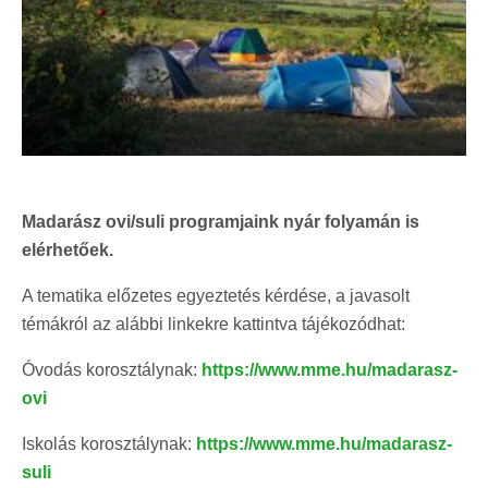
Madarász ovi/suli programjaink nyár folyamán is
elérhetőek.
A tematika előzetes egyeztetés kérdése, a javasolt
témákról az alábbi linkekre kattintva tájékozódhat:
Óvodás korosztálynak:
https://www.mme.hu/madarasz-
ovi
Iskolás korosztálynak:
https://www.mme.hu/madarasz-
suli