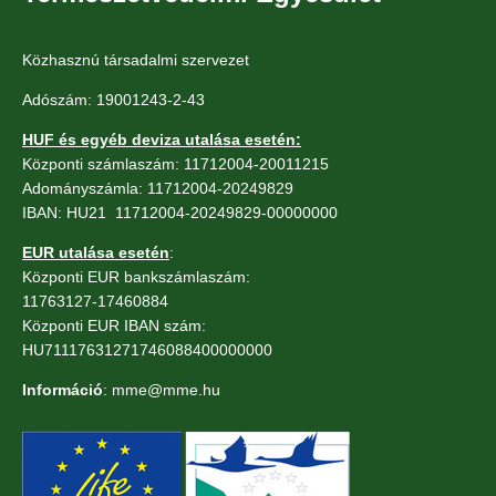
Közhasznú társadalmi szervezet
Adószám: 19001243-2-43
HUF és egyéb deviza utalása esetén:
Központi számlaszám: 11712004-20011215
Adományszámla: 11712004-20249829
IBAN: HU21 11712004-20249829-00000000
EUR utalása esetén
:
Központi EUR bankszámlaszám:
11763127-17460884
Központi EUR IBAN szám:
HU71117631271746088400000000
Információ
: mme@mme.hu