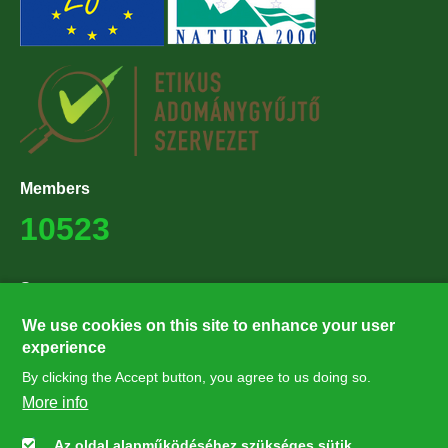
Members
10523
Supporters
27224
We use cookies on this site to enhance your user
experience
By clicking the Accept button, you agree to us doing so.
Hírlevél feliratkozás
More info
Értesüljön elsőként legfrissebb híreinkről, eseményeinkről!
Az oldal alapműködéséhez szükséges sütik