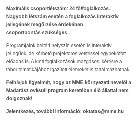
Maximális csoportlétszám: 24 fő/foglalkozás.
Nagyobb létszám esetén a foglalkozás interaktív
jellegének megőrzése érdekében
csoportbontás szükséges.
Programjaink beltéri helyszín esetén is interaktív
jellegűek, de kérhető projektoros vetítéssel egybekötött
előadás is. A kinti foglalkozások mozgásos, kérésre a
tábor tematikájához igazított elemeket is tartalmazhatnak.
Felhívjuk figyelmét, hogy az MME környezeti nevelői a
Madarász ovi/suli program keretében élő állattal nem
dolgoznak!
Jelentkezés, további információ: oktatas@mme.hu