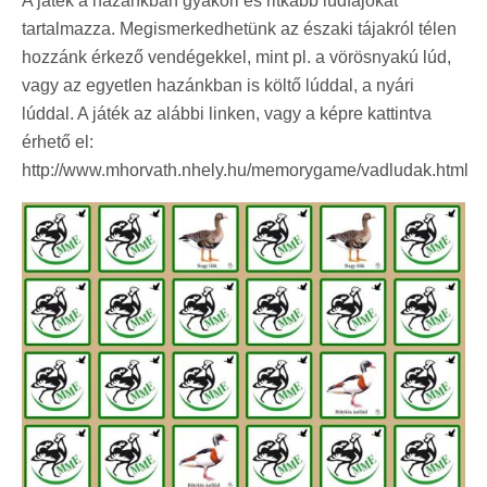
A játék a hazánkban gyakori és ritkább lúdfajokat
tartalmazza. Megismerkedhetünk az északi tájakról télen
hozzánk érkező vendégekkel, mint pl. a vörösnyakú lúd,
vagy az egyetlen hazánkban is költő lúddal, a nyári
lúddal. A játék az alábbi linken, vagy a képre kattintva
érhető el:
http://www.mhorvath.nhely.hu/memorygame/vadludak.html