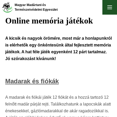
Skip
Magyar Madártani és
to
Természetvédelmi Egyesület
main
Online memória játékok
content
A kicsik és nagyok örömére, most már a honlapunkról
is elérhetők egy önkéntesünk által fejlesztett memória
játékok. A hat féle játék egyenként 12 párt tartalmaz.
Jó szórakozást kívánunk!
Madarak és fiókák
A madarak és fiókái játék 12 fiókát és a hozzá tartozó 12
felnőtt madár párját rejti. Találkozhatunk a lapocskák alatt
énekesekkel, gázlómadarakkal de akár ragadozókkal is.