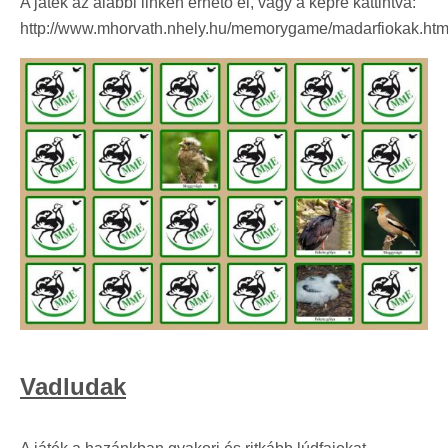
A játék az alábbi linken érhető el, vagy a képre kattintva:
http://www.mhorvath.nhely.hu/memorygame/madarfiokak.htm
Vadludak