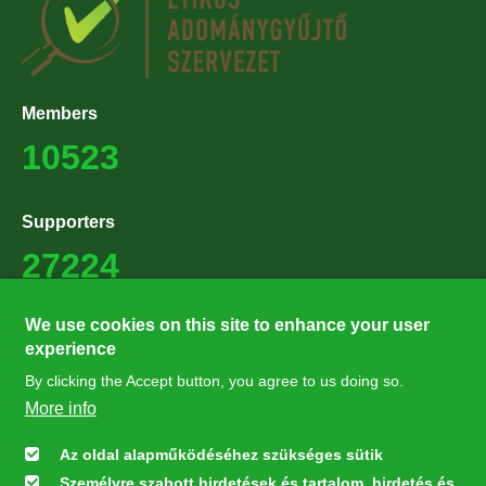
Members
10523
Supporters
27224
We use cookies on this site to enhance your user
Hírlevél feliratkozás
experience
Értesüljön elsőként legfrissebb híreinkről, eseményeinkről!
By clicking the Accept button, you agree to us doing so.
More info
Feliratkozás
Az oldal alapműködéséhez szükséges sütik
Személyre szabott hirdetések és tartalom, hirdetés és