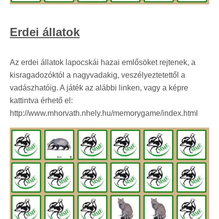
Erdei állatok
Az erdei állatok lapocskái hazai emlősöket rejtenek, a
kisragadozóktól a nagyvadakig, veszélyeztetettől a
vadászhatóig. A játék az alábbi linken, vagy a képre
kattintva érhető el:
http://www.mhorvath.nhely.hu/memorygame/index.html