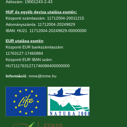
Adószám: 19001243-2-43
HUF és egyéb deviza utalása esetén:
Központi számlaszám: 11712004-20011215
Adományszámla: 11712004-20249829
IBAN: HU21 11712004-20249829-00000000
EUR utalása esetén
:
Központi EUR bankszámlaszám:
11763127-17460884
Központi EUR IBAN szám:
HU71117631271746088400000000
Információ
: mme@mme.hu