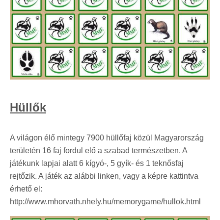
Hüllők
A világon élő mintegy 7900 hüllőfaj közül Magyarország
területén 16 faj fordul elő a szabad természetben. A
játékunk lapjai alatt 6 kígyó-, 5 gyík- és 1 teknősfaj
rejtőzik. A játék az alábbi linken, vagy a képre kattintva
érhető el:
http://www.mhorvath.nhely.hu/memorygame/hullok.html