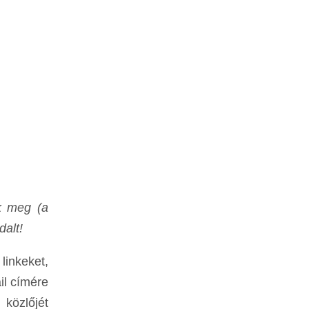
k meg (a
dalt!
inkeket,
il címére
özlőjét