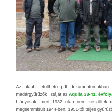
Az alábbi letölthető pdf dokumentumokban f
madárgyűrűzők listáját az
Aquila 38-41. évfo
hiányosak, mert 1932 után nem készültek ma
megsemmisült 1944-ben. 1951-től teljes gyűrűzői