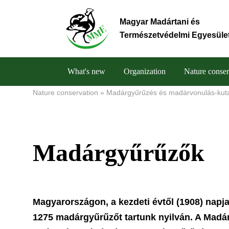
Skip
to
Magyar Madártani és
main
Természetvédelmi Egyesüle
content
What's new
Organization
Nature conser
Main
Nature conservation
Madárgyűrűzés és madárvonulás-kut
Breadcrumb
navigation
Madárgyűrűzők
Magyarországon, a kezdeti évtől (1908) napja
1275 madárgyűrűzőt tartunk nyilván. A Madár