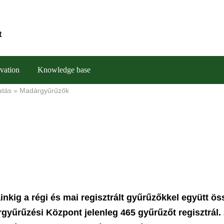
t
vation
Knowledge base
atás
Madárgyűrűzők
inkig a régi és mai regisztrált gyűrűzőkkel együtt ö
gyűrűzési Központ jelenleg 465 gyűrűzőt regisztrál.