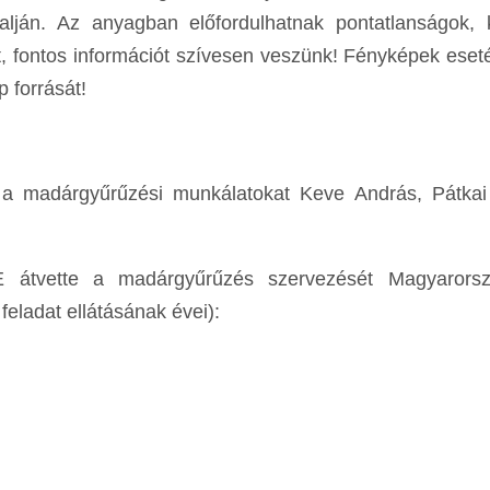
 alján. Az anyagban előfordulhatnak pontatlanságok, 
, fontos információt szívesen veszünk! Fényképek ese
 forrását!
 a madárgyűrűzési munkálatokat Keve András, Pátkai
 átvette a madárgyűrűzés szervezését Magyarors
eladat ellátásának évei):