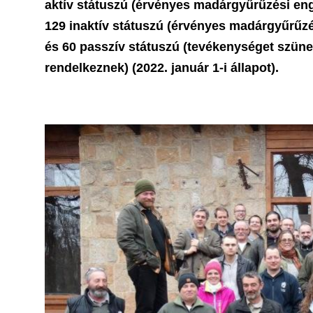
aktív státuszú (érvényes madárgyűrűzési eng
129 inaktív státuszú (érvényes madárgyűrűzés
és 60 passzív státuszú (tevékenységet szüne
rendelkeznek) (2022. január 1-i állapot).