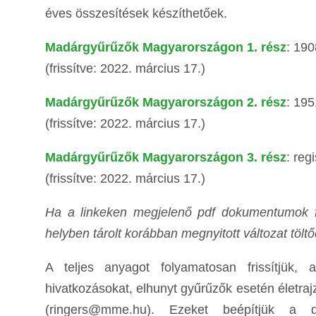
éves összesítések készíthetőek.
Madárgyűrűzők Magyarországon 1. rész
: 190
(frissítve: 2022. március 17.)
Madárgyűrűzők Magyarországon 2. rész
: 195
(frissítve: 2022. március 17.)
Madárgyűrűzők Magyarországon 3. rész
: reg
(frissítve:
2022. március 17.)
Ha a linkeken megjelenő pdf dokumentumok f
helyben tárolt korábban megnyitott változat töltődö
A teljes anyagot folyamatosan frissítjük, 
hivatkozásokat, elhunyt gyűrűzők esetén életraj
(ringers@mme.hu). Ezeket beépítjük a 