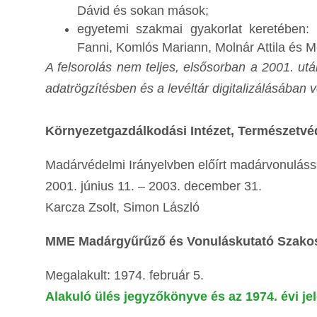
Dávid és sokan mások;
egyetemi szakmai gyakorlat keretében: 
Fanni, Komlós Mariann, Molnár Attila és M
A felsorolás nem teljes, elsősorban a 2001. ut
adatrögzítésben és a levéltár digitalizálásában v
Környezetgazdálkodási Intézet, Természetvé
Madárvédelmi Irányelvben előírt madárvonulássa
2001. június 11. – 2003. december 31.
Karcza Zsolt, Simon László
MME Madárgyűrűző és Vonuláskutató Szakosz
Megalakult: 1974. február 5.
Alakuló ülés jegyzőkönyve és az 1974. évi je