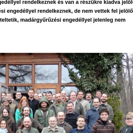
edéllyel rendelkeznek és van a részükre kiadva jelöl
i engedéllyel rendelkeznek, de nem vettek fel jelöl
teltetik, madárgyűrűzési engedéllyel jelenleg nem