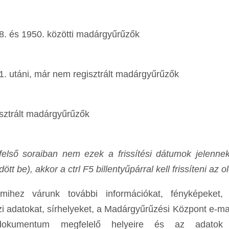
8. és 1950. közötti madárgyűrűzők
1. utáni, már nem regisztrált madárgyűrűzők
isztrált madárgyűrűzők
első soraiban nem ezek a frissítési dátumok jelenne
tt be), akkor a ctrl F5 billentyűpárral kell frissíteni az ol
amihez várunk további információkat, fényképeket, l
zi adatokat, sírhelyeket, a Madárgyűrűzési Központ e-ma
dokumentum megfelelő helyeire és az adatok k