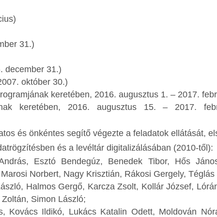
cius)
mber 31.)
. december 31.)
2007. október 30.)
rogramjának keretében, 2016. augusztus 1. – 2017. febr
nak keretében, 2016. augusztus 15. – 2017. feb
atos és önkéntes segítő végezte a feladatok ellátását, e
rögzítésben és a levéltár digitalizálásában (2010-től):
zs András, Esztó Bendegúz, Benedek Tibor, Hős Jáno
 Marosi Norbert, Nagy Krisztián, Rákosi Gergely, Téglá
László, Halmos Gergő, Karcza Zsolt, Kollár József, Lórán
Zoltán, Simon László;
, Kovács Ildikó, Lukács Katalin Odett, Moldován Nór