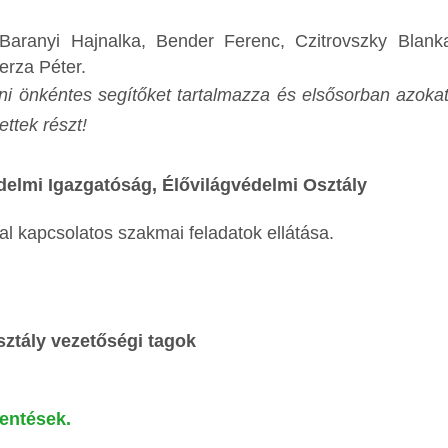
Baranyi Hajnalka, Bender Ferenc, Czitrovszky Blanka
erza Péter.
áni önkéntes segítőket tartalmazza és elsősorban azokat
ettek részt!
delmi Igazgatóság, Élővilágvédelmi Osztály
l kapcsolatos szakmai feladatok ellátása.
tály vezetőségi tagok
lentések.