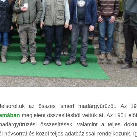
elsoroltuk az összes ismert madárgyűrűzőt. Az 193
lyamában
megjelent összesítésből vettük át. Az 1951 előt
dárgyűrűzési összesítések, valamint a teljes doku
 névsorral és közel teljes adatbázissal rendelkezünk, í