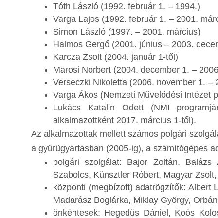
Tóth László (1992. február 1. – 1994.)
Varga Lajos (1992. február 1. – 2001. már
Simon László (1997. – 2001. március)
Halmos Gergő (2001. június – 2003. dece
Karcza Zsolt (2004. január 1-től)
Marosi Norbert (2004. december 1. – 2006
Verseczki Nikoletta (2006. november 1. – 
Varga Ákos (Nemzeti Művelődési Intézet p
Lukács Katalin Odett (NMI programjá
alkalmazottként 2017. március 1-től).
Az alkalmazottak mellett számos polgári szolgál
a gyűrűgyártásban (2005-ig), a számítógépes adat
polgári szolgálat: Bajor Zoltán, Balá
Szabolcs, Künsztler Róbert, Magyar Zsolt,
központi (megbízott) adatrögzítők: Albert 
Madarász Boglárka, Miklay György, Orbán 
önkéntesek: Hegedüs Dániel, Koós Kolos