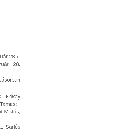
uár 28.)
ruár 28,
lsősorban
s, Kókay
s Tamás;
t Miklós,
a, Sarlós