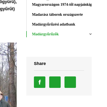
őgyűrű),
Magyarországon 1974-től napjainkig
őgyűrűt)
Madarász táborok országszerte
Madárgyűrűzési adatbank
Madárgyűrűzők
Share