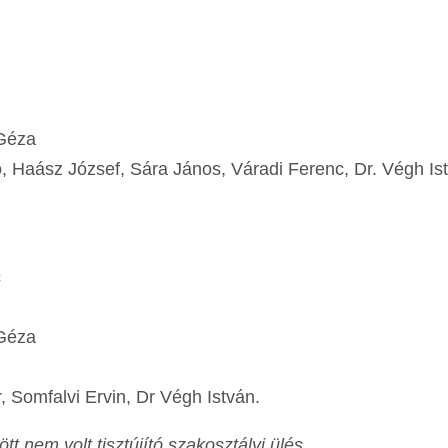
 Géza
, Haász József, Sára János, Váradi Ferenc, Dr. Végh Is
c
 Géza
, Somfalvi Ervin, Dr Végh István.
 nem volt tisztújító szakosztályi ülés.