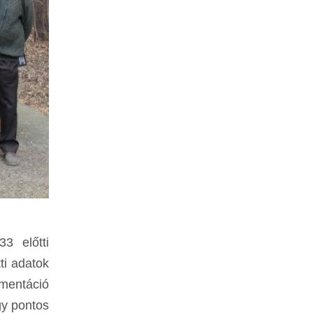
3 előtti
ti adatok
mentáció
gy pontos