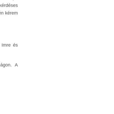
kérdéses
tén kérem
 Imre és
zágon. A