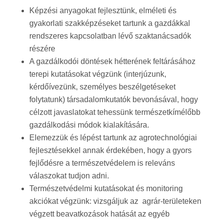
Képzési anyagokat fejlesztünk, elméleti és
gyakorlati szakképzéseket tartunk a gazdákkal
rendszeres kapcsolatban lévő szaktanácsadók
részére
​A gazdálkodói döntések hétterének feltárásához
terepi kutatásokat végzünk (interjúzunk,
kérdőívezünk, személyes beszélgetéseket
folytatunk) társadalomkutatók bevonásával, hogy
célzott javaslatokat tehessünk természetkímélőbb
gazdálkodási módok kialakítására.
Elemezzük és lépést tartunk az agrotechnológiai
fejlesztésekkel annak érdekében, hogy a gyors
fejlődésre a természetvédelem is releváns
válaszokat tudjon adni.
Természetvédelmi kutatásokat és monitoring
akciókat végzünk: vizsgáljuk az agrár-területeken
végzett beavatkozások hatását az egyéb