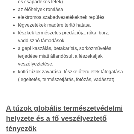
és csapadékos telek)
az élőhelyek romlása
elektromos szabadvezetékeknek repülés
légvezetékek madáreltérítő hatása
fészkek természetes predációja: róka, borz,
vaddisznó támadások
a gépi kaszálás, betakarítás, sorközművelés
terjedése miatt állandósult a fészekaljak
veszélyeztetése.
kotló túzok zavarása: fészkelőterületek látogatása
(legeltetés, természetjárás, fotózás, vadászat)
A túzok globális természetvédelmi
helyzete és a fő veszélyeztető
tényezők