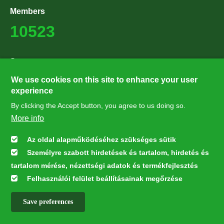
Members
10523
Supporters
27224
We use cookies on this site to enhance your user
experience
By clicking the Accept button, you agree to us doing so.
Hírlevél feliratkozás
More info
Értesüljön elsőként legfrissebb híreinkről, eseményeinkről!
Az oldal alapműködéséhez szükséges sütik
Személyre szabott hirdetések és tartalom, hirdetés és
Feliratkozás
tartalom mérése, nézettségi adatok és termékfejlesztés
Felhasználói felület beállításainak megőrzése
Save preferences
This webpage was developed with the financial contribution of the