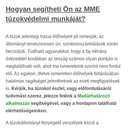
Hogyan segítheti Ön az MME
túzokvédelmi munkáját?
A túzok jelenlegi hazai élőhelyeit jól ismerjük, az
állományt rendszeresen ún. szinkronszámlálások során
becsüljük. Tudható ugyanakkor, hogy a faj néhány
évtizeddel korábban az ország számos olyan pontján is
megtalálható volt, ahol ma ismereteink szerint nem fordul
elő. Az egykori, illetve ismeretlen élőhelyek feltárásában
hatalmas segítséget jelenthetnek az eseti megfigyelések
is.
Kérjük, ha túzokot észlel, vagy előfordulásáról
tudomást szerez, jelezze felénk a
Madárhatározó
alkalmazás
segítségével, vagy a honlapon található
elérhetőségeinken.
A túzokállományt fenyegető veszélyek közül a