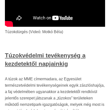
Túzokdürgés (Videó: Motkó Béla)
Túzokvédelmi tevékenység a
kezdetektől napjainkig
A túzok az MME címermadara, az Egyesület
természetvédelmi tevékenységeinek egyik zászlóshajója,
a faj védelmében ugyanakkor a kezdetektől rendkívül
jelentős szerepet játszanak a „túzokos” területeken
működő nemzetipark-igazgatóságok, melyek még most is