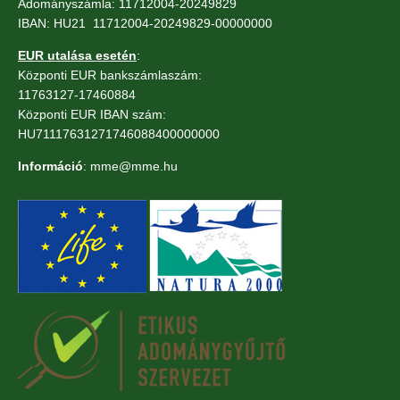
Adományszámla: 11712004-20249829
IBAN: HU21 11712004-20249829-00000000
EUR utalása esetén
:
Központi EUR bankszámlaszám:
11763127-17460884
Központi EUR IBAN szám:
HU71117631271746088400000000
Információ
: mme@mme.hu