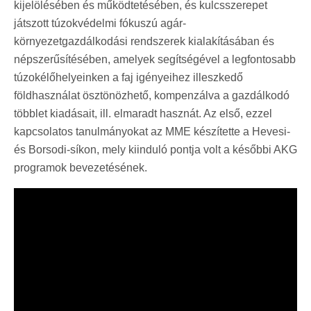
kijelölésében és működtetésében, és kulcsszerepet
játszott túzokvédelmi fókuszú agár-
környezetgazdálkodási rendszerek kialakításában és
népszerűsítésében, amelyek segítségével a legfontosabb
túzokélőhelyeinken a faj igényeihez illeszkedő
földhasználat ösztönözhető, kompenzálva a gazdálkodó
többlet kiadásait, ill. elmaradt hasznát. Az első, ezzel
kapcsolatos tanulmányokat az MME készítette a Hevesi-
és Borsodi-síkon, mely kiinduló pontja volt a későbbi AKG
programok bevezetésének.