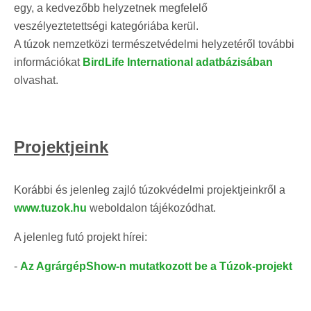
egy, a kedvezőbb helyzetnek megfelelő
veszélyeztetettségi kategóriába kerül.
A túzok nemzetközi természetvédelmi helyzetéről további
információkat
BirdLife International adatbázisában
olvashat.
Projektjeink
Korábbi és jelenleg zajló túzokvédelmi projektjeinkről a
www.tuzok.hu
weboldalon tájékozódhat.
A jelenleg futó projekt hírei:
-
Az AgrárgépShow-n mutatkozott be a Túzok-projekt