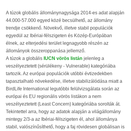
A túzok globális állománynagysága 2014-es adat alapján
44.000-57.000 egyed közé becsülhető, az állomány
trendje csökkenő. Növekvő, illetve stabil populációk
egyedül az Ibériai-félszigeten és Közép-Európában
élnek, az elterjedési terület legnagyobb részén az
állományok összeroppanása jellemző.
A túzok a globális
IUCN vörös listán
jelenleg a
veszélyeztetett (sérülékeny - Vulnerable) kategóriába
tartozik. Az európai populációk utóbbi évtizedekben
tapasztalható növekedése, illetve stabilizálódása miatt a
BirdLife International legutóbbi felülvizsgálata során az
európai és EU regionális vörös listákon a nem
veszélyeztetett (Least Concern) kategóriába sorolták át.
Tekintettel arra, hogy az adatok alapján a világállomány
mintegy 2/3-a az Ibériai-félszigeten él, ahol állománya
stabil, valószínűsíthető, hogy a faj rövidesen globálisan is