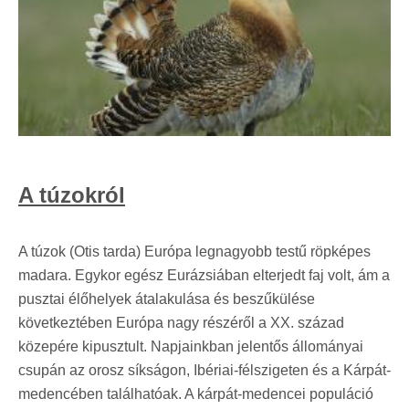
A túzokról
A túzok (Otis tarda) Európa legnagyobb testű röpképes
madara. Egykor egész Eurázsiában elterjedt faj volt, ám a
pusztai élőhelyek átalakulása és beszűkülése
következtében Európa nagy részéről a XX. század
közepére kipusztult. Napjainkban jelentős állományai
csupán az orosz síkságon, Ibériai-félszigeten és a Kárpát-
medencében találhatóak. A kárpát-medencei populáció