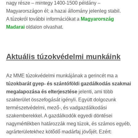
nagy része – mintegy 1400-1500 példány –
Magyarországon él; a hazai állomány jelenleg stabil.
A túzokról további információkat a
Magyarország
Madarai
oldalon olvashat.
Aktuális túzokvédelmi munkáink
Az MME túzokvédelmi munkájának a gerincét ma a
túzokbarát gyep- és szántóföldi gazdálkodás szakmai
megalapozása és elterjesztése
jelenti, ami több
szakterület összefogását igényli. Együtt dolgozunk
természetvédelmi, mező-, és vadgazdálkodási
szakemberekkel. A gazdálkodók egyedi döntései
nagymértékben határozzák meg túzok, és számos egyéb,
agrárterületekhez kötődő madárfaj jövőjét. Ezért: