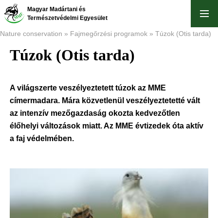
Skip
Magyar Madártani és
to
Természetvédelmi Egyesület
main
Nature conservation
Fajmegőrzési programok
Túzok (Otis tarda)
content
Túzok (Otis tarda)
Breadcrumb
A világszerte veszélyeztetett túzok az MME
címermadara. Mára közvetlenül veszélyeztetetté vált
az intenzív mezőgazdaság okozta kedvezőtlen
élőhelyi változások miatt. Az MME évtizedek óta aktív
a faj védelmében.