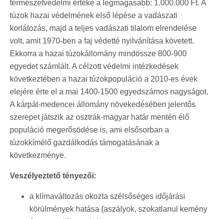
természetvédelmi értéke a legmagasabb: 1.000.000 Ft. A
túzok hazai védelmének első lépése a vadászati
korlátozás, majd a teljes vadászati tilalom elrendelése
volt, amit 1970-ben a faj védetté nyilvánítása követett.
Ekkorra a hazai túzokállomány mindössze 800-900
egyedet számlált. A célzott védelmi intézkedések
következtében a hazai túzokpopuláció a 2010-es évek
elejére érte el a mai 1400-1500 egyedszámos nagyságot.
A kárpát-medencei állomány növekedésében jelentős
szerepet játszik az osztrák-magyar határ mentén élő
populáció megerősödése is, ami elsősorban a
túzokkímélő gazdálkodás támogatásának a
következménye.
Veszélyeztető tényezői:
a klímaváltozás okozta szélsőséges időjárási
körülmények hatása (aszályok, szokatlanul kemény