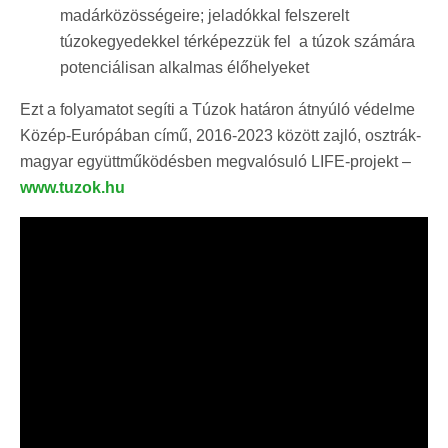
madárközösségeire; jeladókkal felszerelt
túzokegyedekkel térképezzük fel a túzok számára
potenciálisan alkalmas élőhelyeket
Ezt a folyamatot segíti a Túzok határon átnyúló védelme
Közép-Európában című, 2016-2023 között zajló, osztrák-
magyar együttműködésben megvalósuló LIFE-projekt –
www.tuzok.hu