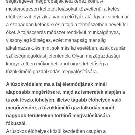
segítségével megpróbálják fészkéhez kötni. A
mesterségesen keltetett tojásokat közvetlenül a kelés
előtt visszahelyezik a vadon élő tyúk alá. Így a csibék már
a szabadban kelnek ki és a tojó a természetben neveli fel
őket. A tojáscserés módszer rendkívül munkaigényes,
viszonylag költséges, ezért manapság már alig
alkalmazzák, és mint sok más faj esetében, ezek csupán
szükségmegoldást jelentenek. Olyan mezőgazdasági
környezetben működhet, ahol nincs lehetőség a
túzokkímélő gazdálkodás megvalósítására.
A túzokvédelem ma a faj életmódjának minél
alaposabb megértésére, majd az ismeretek alapján a
túzok fészkelőhelyén, illetve tágabb élőhelyén való
megőrzésére, a túzokkímélő gazdálkodás minél
nagyobb területeken történő megvalósítására
fókuszál.
A túzokos élőhelyek közül kezdetben csupán a