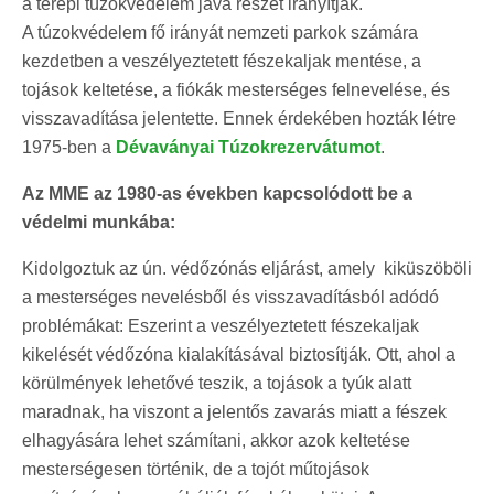
a terepi túzokvédelem java részét irányítják.
A túzokvédelem fő irányát nemzeti parkok számára
kezdetben a veszélyeztetett fészekaljak mentése, a
tojások keltetése, a fiókák mesterséges felnevelése, és
visszavadítása jelentette. Ennek érdekében hozták létre
1975-ben a
Dévaványai Túzokrezervátumot
.
Az MME az 1980-as években kapcsolódott be a
védelmi munkába:
Kidolgoztuk az ún. védőzónás eljárást, amely kiküszöböli
a mesterséges nevelésből és visszavadításból adódó
problémákat: Eszerint a veszélyeztetett fészekaljak
kikelését védőzóna kialakításával biztosítják. Ott, ahol a
körülmények lehetővé teszik, a tojások a tyúk alatt
maradnak, ha viszont a jelentős zavarás miatt a fészek
elhagyására lehet számítani, akkor azok keltetése
mesterségesen történik, de a tojót műtojások