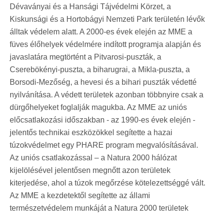
Dévaványai és a Hansági Tájvédelmi Körzet, a
Kiskunsági és a Hortobágyi Nemzeti Park területén lévők
álltak védelem alatt. A 2000-es évek elején az MME a
füves élőhelyek védelmére indított programja alapján és
javaslatára megtörtént a Pitvarosi-puszták, a
Cserebökényi-puszta, a biharugrai, a Mikla-puszta, a
Borsodi-Mezőség, a hevesi és a bihari puszták védetté
nyilvánítása. A védett területek azonban többnyire csak a
dürgőhelyeket foglalják magukba. Az MME az uniós
előcsatlakozási időszakban - az 1990-es évek elején -
jelentős technikai eszközökkel segítette a hazai
túzokvédelmet egy PHARE program megvalósításával.
Az uniós csatlakozással – a Natura 2000 hálózat
kijelölésével jelentősen megnőtt azon területek
kiterjedése, ahol a túzok megőrzése kötelezettséggé vált.
Az MME a kezdetektől segítette az állami
természetvédelem munkáját a Natura 2000 területek