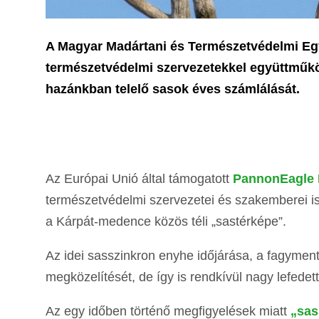
A Magyar Madártani és Természetvédelmi Egy
természetvédelmi szervezetekkel együttműkö
hazánkban telelő sasok éves számlálását.
Az Európai Unió által támogatott
PannonEagle L
természetvédelmi szervezetei és szakemberei is
a Kárpát-medence közös téli „sastérképe”.
Az idei sasszinkron enyhe időjárása, a fagymente
megközelítését, de így is rendkívül nagy lefedett
Az egy időben történő megfigyelések miatt
„sas