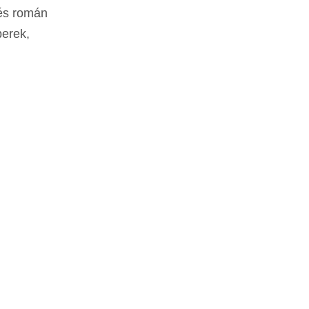
 és román
berek,