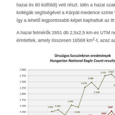
hazai és 80 külföldi) vett részt. Idén a hazai s
kollégák segítségével a Kárpát-medence szinte 
így a lehető legpontosabb képet kaphattuk az it
A hazai felmérők 2651 db 2,5x2,5 km-es UTM nég
2
érintettek, amely összesen 16569 km
-t, azaz a