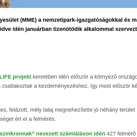
esület (MME) a nemzetipark-igazgatóságokkal és má
dve idén januárban tizenötödik alkalommal szervez
IFE projekt
keretében idén először a környező ország
 csatlakoztak a kezdeményezéshez, így most először kés
s, felázott, mély talaj megnehezítette jó néhány terület
séget ért el a felmérés.
szinkronnak” nevezett számláláson idén
427 felmérő