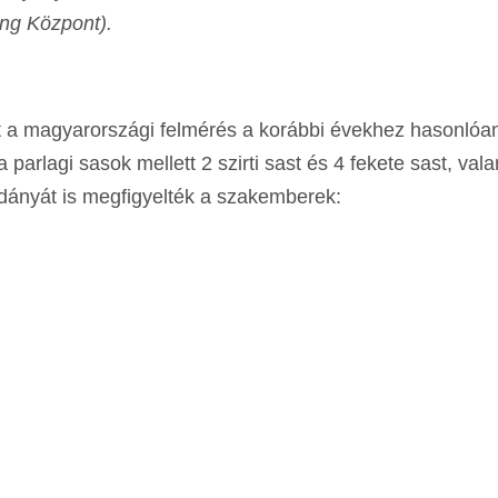
ing Központ).
ett a magyarországi felmérés a korábbi évekhez hasonlóa
 parlagi sasok mellett 2 szirti sast és 4 fekete sast, val
dányát is megfigyelték a szakemberek: