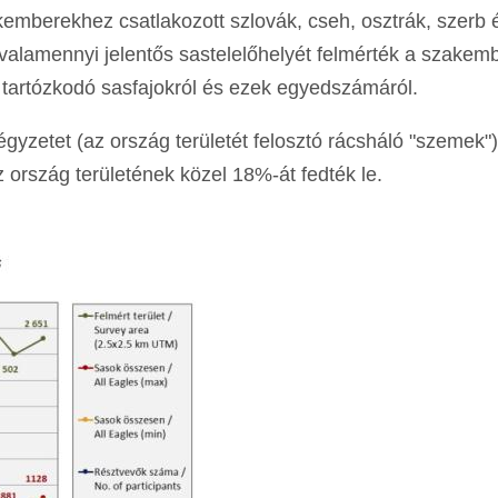
zakemberekhez csatlakozott szlovák, cseh, osztrák, szerb
valamennyi jelentős sastelelőhelyét felmérték a szakem
t tartózkodó sasfajokról és ezek egyedszámáról.
yzetet (az ország területét felosztó rácsháló "szemek")
z ország területének közel 18%-át fedték le.