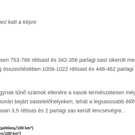
hez katt a képre
n 753-766 rétisast és 342-356 parlagi sast sikerült meg
 összesítésében 1008-1022 rétisast és 448-462 parlagi 
nagynak tűnő számok ellenére a sasok természetesen mé
s során bejárt sastelelőhelyeken, tehát a legsasosabb él
an 3,5 rétisas és 2 parlagi sas került lencsevégre. .