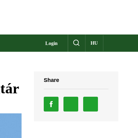
HU
Login
Share
ltár