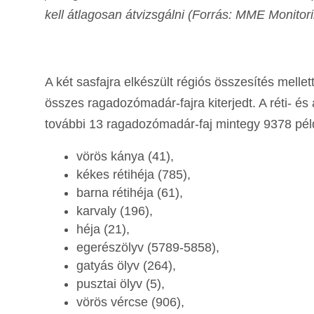
kell átlagosan átvizsgálni (Forrás: MME Monitor
A két sasfajra elkészült régiós összesítés mell
összes ragadozómadár-fajra kiterjedt. A réti- és a
további 13 ragadozómadár-faj mintegy 9378 pél
vörös kánya (41),
kékes rétihéja (785),
barna rétihéja (61),
karvaly (196),
héja (21),
egerészölyv (5789-5858),
gatyás ölyv (264),
pusztai ölyv (5),
vörös vércse (906),