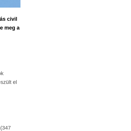
s civil
te meg a
ok
zült el
 (347