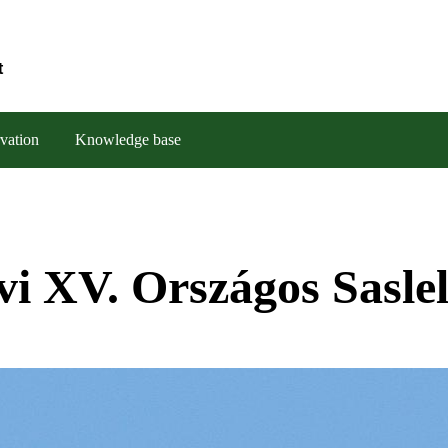
t
vation
Knowledge base
évi XV. Országos Sasle