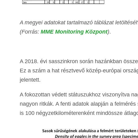
A megyei adatokat tartalmazó táblázat letöltésé
(Forrás:
MME Monitoring Központ
)
.
A 2018. évi sasszinkron során hazánkban összese
Ez a szám a hat résztvevő közép-európai ország
jelentett.
A fokozottan védett státuszukhoz viszonyítva 
nagyon ritkák. A fenti adatok alapján a felméré
is 100 négyzetkilométerenként mindössze átlagos