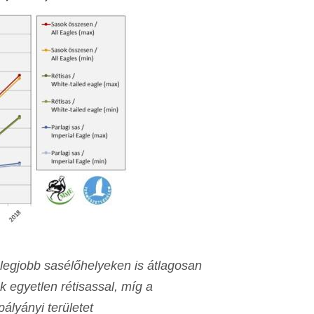
 legjobb sasélőhelyeken is átlagosan
k egyetlen rétisassal, míg a
ályányi területet