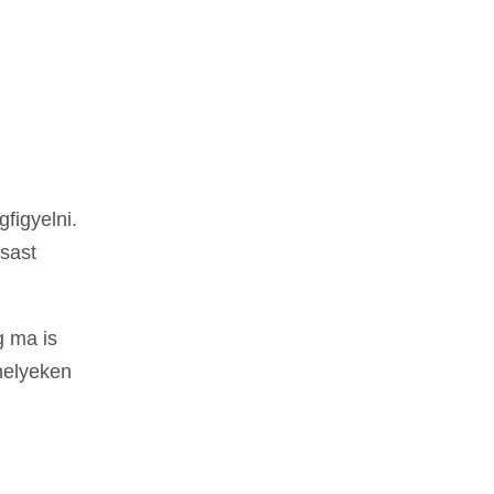
figyelni.
sast
g ma is
őhelyeken