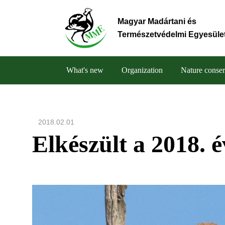
Skip
to
Magyar Madártani és
main
Természetvédelmi Egyesüle
content
What's new
Organization
Nature conser
Main
navigation
2018.02.01
Elkészült a 2018. 