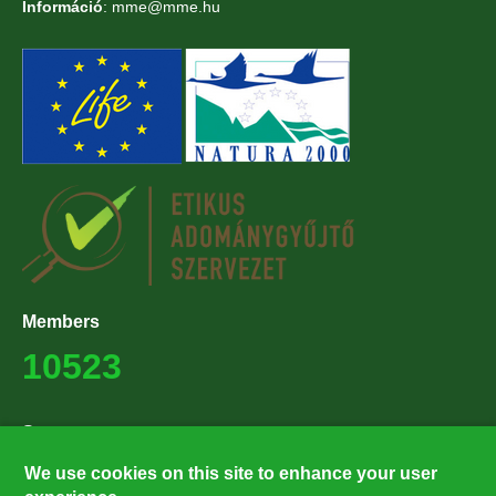
Információ
: mme@mme.hu
Members
10523
Supporters
27224
We use cookies on this site to enhance your user