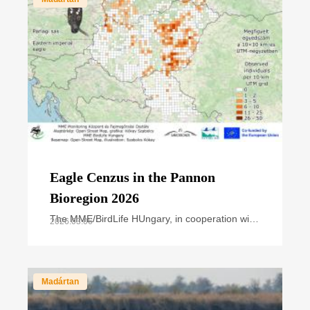
Eagle Cenzus in the Pannon
Bioregion 2026
The MME/BirdLife HUngary, in cooperation with
2026.03.06
national park directorates and other civil nature
conservation organizations, organized the
annual
Madártan