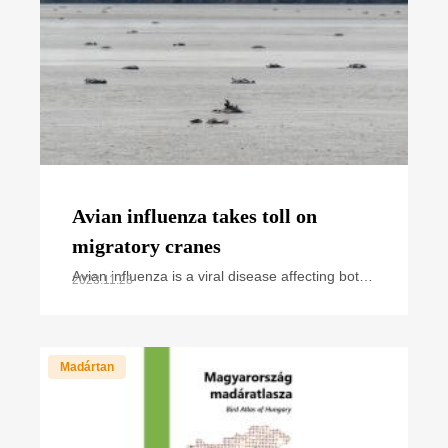
Avian influenza takes toll on
migratory cranes
Avian influenza is a viral disease affecting both
2023.11.28
wild and domestic birds. Over the past years,
we have regularly heard and read news about
cases and
Madártan