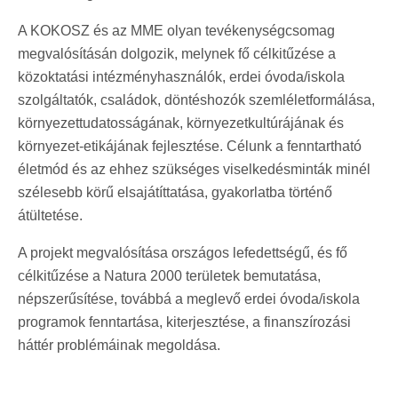
A KOKOSZ és az MME olyan tevékenységcsomag
megvalósításán dolgozik, melynek fő célkitűzése a
közoktatási intézményhasználók, erdei óvoda/iskola
szolgáltatók, családok, döntéshozók szemléletformálása,
környezettudatosságának, környezetkultúrájának és
környezet-etikájának fejlesztése. Célunk a fenntartható
életmód és az ehhez szükséges viselkedésminták minél
szélesebb körű elsajátíttatása, gyakorlatba történő
átültetése.
A projekt megvalósítása országos lefedettségű, és fő
célkitűzése a Natura 2000 területek bemutatása,
népszerűsítése, továbbá a meglevő erdei óvoda/iskola
programok fenntartása, kiterjesztése, a finanszírozási
háttér problémáinak megoldása.