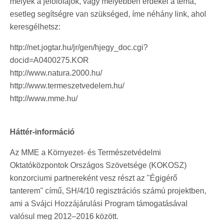
melyek a jelölőfajok, vagy mélyebben érdekel a téma,
esetleg segítségre van szükséged, íme néhány link, ahol
keresgélhetsz:
http://net.jogtar.hu/jr/gen/hjegy_doc.cgi?
docid=A0400275.KOR
http://www.natura.2000.hu/
http://www.termeszetvedelem.hu/
http://www.mme.hu/
Háttér-információ
Az MME a Környezet- és Természetvédelmi
Oktatóközpontok Országos Szövetsége (KOKOSZ)
konzorciumi partnereként vesz részt az "Égigérő
tanterem" című, SH/4/10 regisztrációs számú projektben,
ami a Svájci Hozzájárulási Program támogatásával
valósul meg 2012–2016 között.