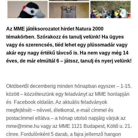
Az MME játéksorozatot hirdet Natura 2000
témakörben. Szórakozz és tanulj velünk! Ha ügyes
vagy és szerencsés, tiéd lehet egy plüssmadár vagy
akár egy nagy értékű távcső is. Ha nem vagy még 14
éves, de már elmúltál 6 ‒ játssz, tanulj és nyerj velünk!
Októbertől decemberig minden hónapban egyszer – 1-15.
között – közzéteszünk egy feladványt az MME honlapján
és Facebook oldalán. Az aktuális feladványok
megfejtését ‒ névvel, életkorral, e-mail címmel és
postacímmel ellátva ‒ a hónap utolsó napjáig várjuk az
mme@mme.hu vagy az MME 1121 Budapest, Költő u. 21.
címre. Fordulónként 5 darab, a fajra jellemző hangon