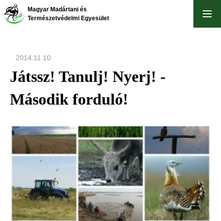
Skip
Magyar Madártani és
to
Természetvédelmi Egyesület
main
content
2014.11.10
Játssz! Tanulj! Nyerj! -
Második forduló!