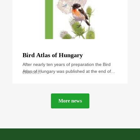
Bird Atlas of Hungary
After nearly ten years of preparation the Bird
Atlas of Hungary was published at the end of
2023.08.07
September 2021. The book summarizes all
available
More news