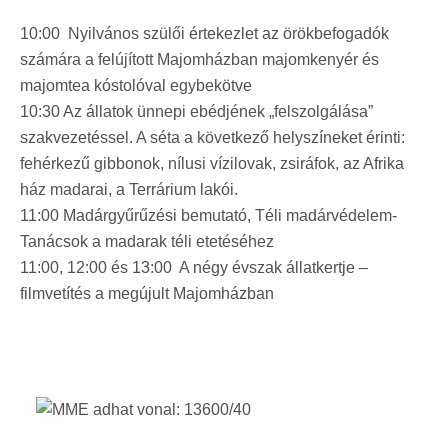
10:00 Nyilvános szülői értekezlet az örökbefogadók
számára a felújított Majomházban majomkenyér és
majomtea kóstolóval egybekötve
10:30 Az állatok ünnepi ebédjének „felszolgálása”
szakvezetéssel. A séta a következő helyszíneket érinti:
fehérkezű gibbonok, nílusi vízilovak, zsiráfok, az Afrika
ház madarai, a Terrárium lakói.
11:00 Madárgyűrűzési bemutató, Téli madárvédelem-
Tanácsok a madarak téli etetéséhez
11:00, 12:00 és 13:00 A négy évszak állatkertje –
filmvetítés a megújult Majomházban