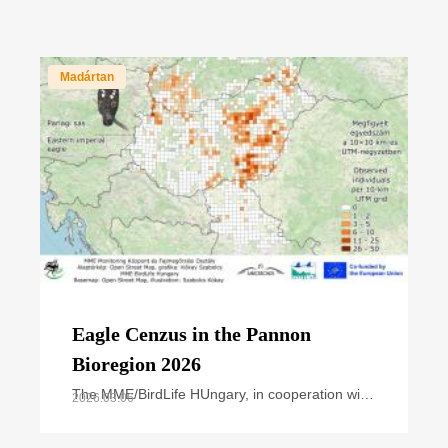
Madártan
Eagle Cenzus in the Pannon
Bioregion 2026
The MME/BirdLife HUngary, in cooperation with
2026.03.06
national park directorates and other civil nature
conservation organizations, organized the