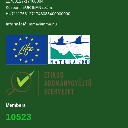
11763127-17460884
Központi EUR IBAN szám:
HU71117631271746088400000000
Információ
: mme@mme.hu
Members
10523