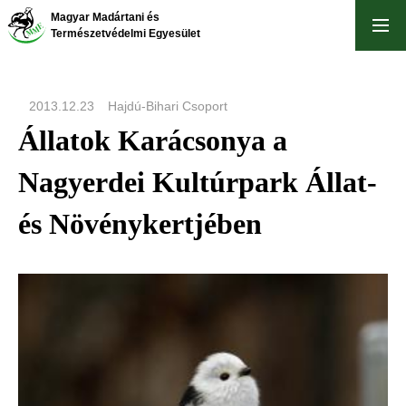
Skip
Magyar Madártani és
to
Természetvédelmi Egyesület
main
content
2013.12.23
Hajdú-Bihari Csoport
Állatok Karácsonya a
Nagyerdei Kultúrpark Állat-
és Növénykertjében