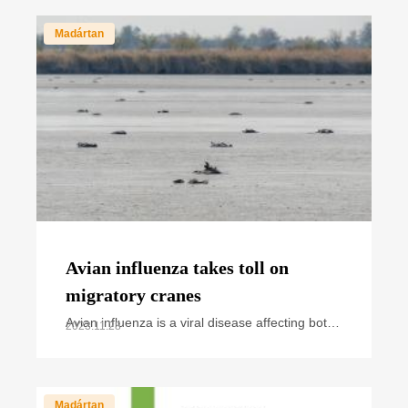
annual
Madártan
Avian influenza takes toll on
migratory cranes
Avian influenza is a viral disease affecting both
2023.11.28
wild and domestic birds. Over the past years,
we have regularly heard and read news about
cases and
Madártan