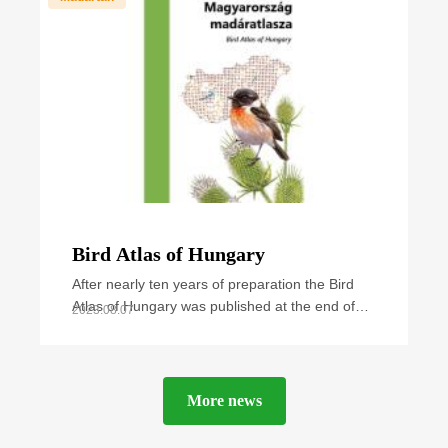
Bird Atlas of Hungary
After nearly ten years of preparation the Bird
Atlas of Hungary was published at the end of
2023.08.07
September 2021. The book summarizes all
available
More news