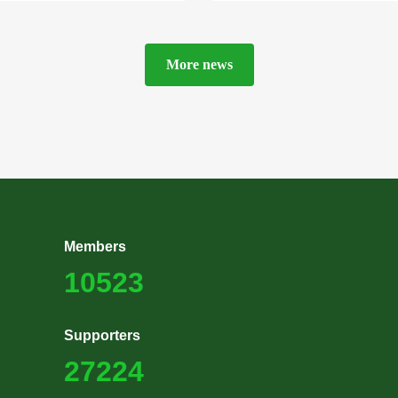
More news
Members
10523
Supporters
27224