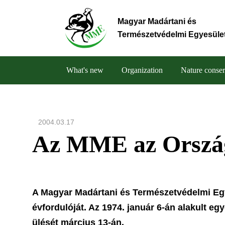
Skip
to
Magyar Madártani és
main
Természetvédelmi Egyesüle
content
What's new
Organization
Nature conser
Main
navigation
2004.03.17
Az MME az Orszá
A Magyar Madártani és Természetvédelmi Eg
évfordulóját. Az 1974. január 6-án alakult e
ülését március 13-án.