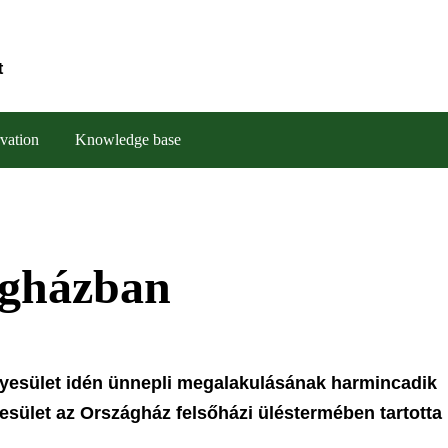
t
vation
Knowledge base
gházban
yesület idén ünnepli megalakulásának harmincadik
gyesület az Országház felsőházi üléstermében tartotta