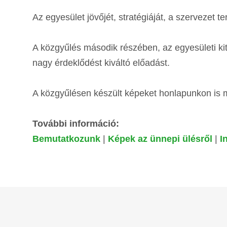
Az egyesület jövőjét, stratégiáját, a szervezet
A közgyűlés második részében, az egyesületi kit
nagy érdeklődést kiváltó előadást.
A közgyűlésen készült képeket honlapunkon is m
További információ:
Bemutatkozunk
|
Képek az ünnepi ülésről
|
I