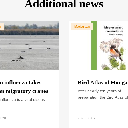
Additional news
n
Madártan
n influenza takes
Bird Atlas of Hunga
 on migratory cranes
After nearly ten years of
preparation the Bird Atlas o
influenza is a viral disease
Hungary was published at t
ing both wild and domestic
of September 2021. The bo
 Over the past years, we
summarizes all available
egularly heard and read
1.28
2023.08.07
about cases and