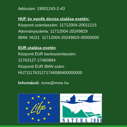
Adószám: 19001243-2-43
HUF és egyéb deviza utalása esetén:
Központi számlaszám: 11712004-20011215
Adományszámla: 11712004-20249829
IBAN: HU21 11712004-20249829-00000000
EUR utalása esetén
:
Központi EUR bankszámlaszám:
11763127-17460884
Központi EUR IBAN szám:
HU71117631271746088400000000
Információ
: mme@mme.hu