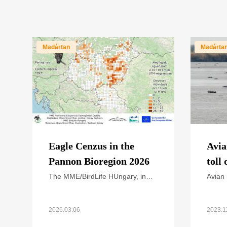
Madártan
Madárta
Eagle Cenzus in the
Avia
Pannon Bioregion 2026
toll
The MME/BirdLife HUngary, in
Avian 
cooperation with national park
affect
directorates and other civil nature
birds.
conservation organizations,
have r
2026.03.06
2023.1
organized the annual
news 