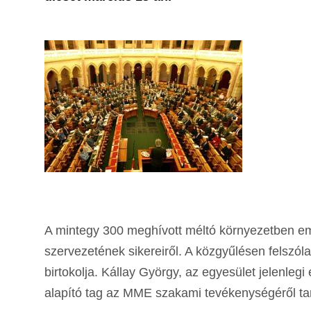
A mintegy 300 meghívott méltó környezetben e
szervezetének sikereiről. A közgyűlésen felszól
birtokolja. Kállay György, az egyesület jelenlegi
alapító tag az MME szakami tevékenységéről tar