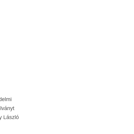
delmi
lványt
hy László