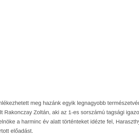
mlékezhetett meg hazánk egyik legnagyobb természetvé
alt Rakonczay Zoltán, aki az 1-es sorszámú tagsági igazo
 elnöke a harminc év alatt történteket idézte fel, Haraszt
tott előadást.