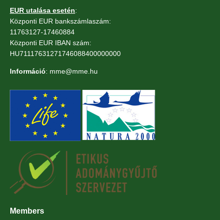
EUR utalása esetén
:
Központi EUR bankszámlaszám:
11763127-17460884
Központi EUR IBAN szám:
HU71117631271746088400000000
Információ
: mme@mme.hu
Members