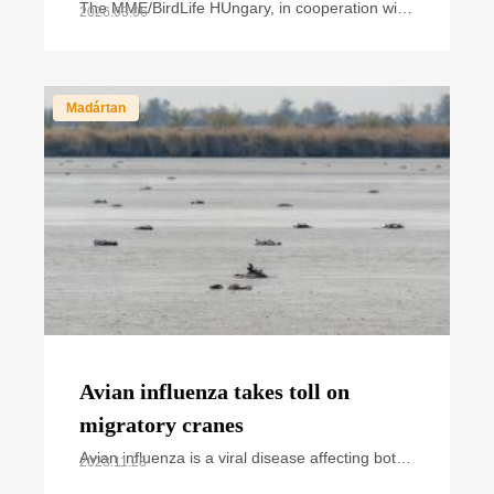
The MME/BirdLife HUngary, in cooperation with
2026.03.06
national park directorates and other civil nature
conservation organizations, organized the
annual
Madártan
Avian influenza takes toll on
migratory cranes
Avian influenza is a viral disease affecting both
2023.11.28
wild and domestic birds. Over the past years,