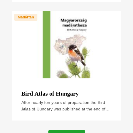
we have regularly heard and read news about
cases and
Madártan
Bird Atlas of Hungary
After nearly ten years of preparation the Bird
Atlas of Hungary was published at the end of
2023.08.07
September 2021. The book summarizes all
available