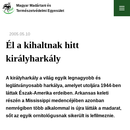
Skip
Magyar Madártani és
to
Természetvédelmi Egyesület
main
content
2005.05.10
Él a kihaltnak hitt
királyharkály
A királyharkály a világ egyik legnagyobb és
leglátványosabb harkálya, amelyet utoljára 1944-ben
láttak Észak-Amerika erdeiben. Arkansas keleti
részén a Mississippi medencéjében azonban
nemrégiben több alkalommal is újra látták a madarat,
sőt az egyik ornitológusnak sikerült is lefilmeznie.