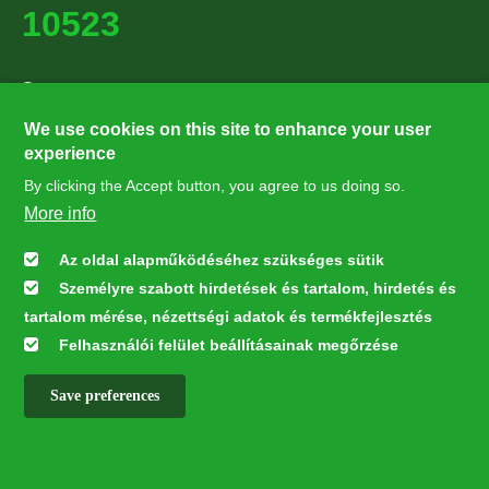
10523
Supporters
27224
We use cookies on this site to enhance your user
experience
By clicking the Accept button, you agree to us doing so.
Hírlevél feliratkozás
More info
Értesüljön elsőként legfrissebb híreinkről, eseményeinkről!
Az oldal alapműködéséhez szükséges sütik
Személyre szabott hirdetések és tartalom, hirdetés és
Feliratkozás
tartalom mérése, nézettségi adatok és termékfejlesztés
Felhasználói felület beállításainak megőrzése
Save preferences
This webpage was developed with the financial contribution of the
European Union LIFE Program LIFE NGO 4GD/HU/000037
✕
All rights reserved © 2026