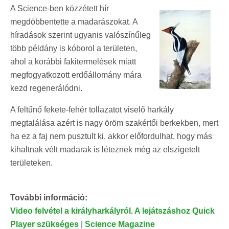
A Science-ben közzétett hír
megdöbbentette a madarászokat. A
híradások szerint ugyanis valószínűleg
több példány is kóborol a területen,
ahol a korábbi fakitermelések miatt
megfogyatkozott erdőállomány mára
kezd regenerálódni.
A feltűnő fekete-fehér tollazatot viselő harkály
megtalálása azért is nagy öröm szakértői berkekben, mert
ha ez a faj nem pusztult ki, akkor előfordulhat, hogy más
kihaltnak vélt madarak is léteznek még az elszigetelt
területeken.
További információ:
Video felvétel a királyharkályról. A lejátszáshoz Quick
Player szükséges
|
Science Magazine