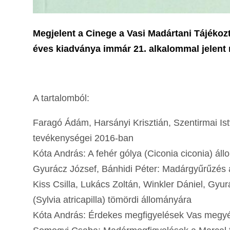
Megjelent a Cinege a Vasi Madártani Tájékoz
éves kiadványa immár 21. alkalommal jelent
A tartalomból:
Faragó Ádám, Harsányi Krisztián, Szentirmai Is
tevékenységei 2016-ban
Kóta András: A fehér gólya (Ciconia ciconia) 
Gyurácz József, Bánhidi Péter: Ma
Kiss Csilla, Lukács Zoltán, Winkler Dániel, Gyu
(Sylvia atricapilla) tömördi 
Kóta András: Érdekes megfigyelések Vas