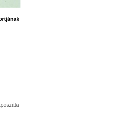
ortjának
an
átposzáta