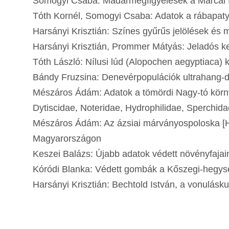
Somogyi Csaba: Madármegfigyelések a
Tóth Kornél, Somogyi Csaba: Adato
Harsányi Krisztián: Színes gyűrűs
Harsányi Krisztián, Prommer Mátyás: J
Tóth László: Nílusi lúd (Alopochen ae
Bándy Fruzsina: Denevérpopuláció
Mészáros Ádám: Adatok a tömördi Nagy-tó körny
Dytiscidae, Noteridae, Hydrophilida
Mészáros Ádám: Az ázsiai márványospoloska [Ha
Magyarországon
Keszei Balázs: Újabb adatok védett növényfaj
Kóródi Blanka: Védett gombák a Kőszegi
Harsányi Krisztián: Bechtold István, a vonu