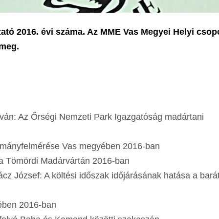
tató 2016. évi száma. Az MME Vas Megyei Helyi csop
 meg.
tván: Az Őrségi Nemzeti Park Igazgatóság madártani
állományfelmérése Vas megyében 2016-ban
dárgyűrűzés a Tömördi Madárvártán 2016-b
rácz József: A költési időszak időjárásának hatása a bar
állományára
 megyében 2016-ban