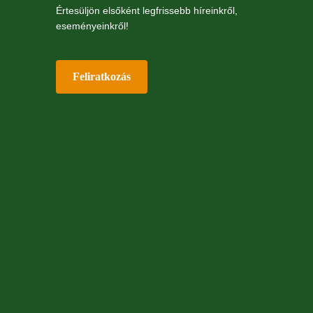
Értesüljön elsőként legfrissebb híreinkről,
eseményeinkről!
Feliratkozás