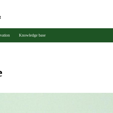
t
vation
Knowledge base
e