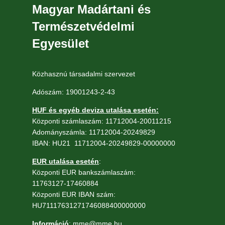
Magyar Madártani és
Természetvédelmi
Egyesület
Közhasznú társadalmi szervezet
Adószám: 19001243-2-43
HUF és egyéb deviza utalása esetén:
Központi számlaszám: 11712004-20011215
Adományszámla: 11712004-20249829
IBAN: HU21 11712004-20249829-00000000
EUR utalása esetén
:
Központi EUR bankszámlaszám:
11763127-17460884
Központi EUR IBAN szám:
HU71117631271746088400000000
Információ
: mme@mme.hu