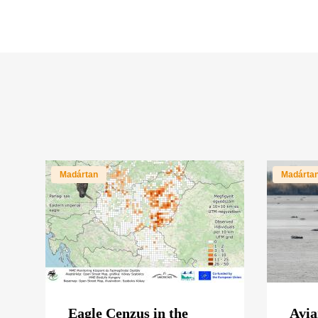
Madártan
Madárta
Eagle Cenzus in the
Avia