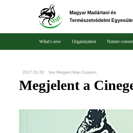
Skip
to
Magyar Madártani és
main
Természetvédelmi Egyesüle
content
What's new
Organization
Nature conser
Main
navigation
2017.01.30
Vas Megyei Helyi Csoport
Megjelent a Cineg