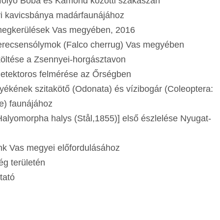
 Marcal folyó Boba és Kamond közötti szaka
k a rábapatyi kavicsbánya madárfaunájáh
 jelölések és megkerülések Vas megyében,
eladós kerecsensólymok (Falco cherrug) Vas m
gyptiaca) költése a Zsennyei-horgásztavon
k ultrahang-detektoros felmérése az Őr
ékének szitakötő (Odonata) és vízibogár (Coleoptera:
e, Sperchidae) faunájához
lyomorpha halys (Stål,1855)] első észlelése Nyugat-
aink Vas megyei előfordulásához
-hegység területén
láskutató