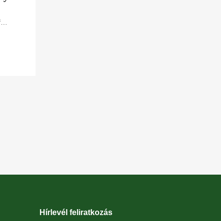
f
he end
ok
Hírlevél feliratkozás